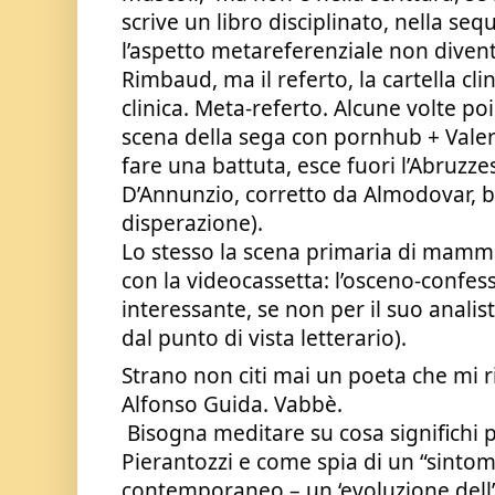
scrive un libro disciplinato, nella seq
l’aspetto metareferenziale non diventa
Rimbaud, ma il referto, la cartella cli
clinica. Meta-referto. Alcune volte poi
scena della sega con pornhub + Valerio
fare una battuta, esce fuori l’Abruzze
D’Annunzio, corretto da Almodovar, be
disperazione). 
Lo stesso la scena primaria di mamm
con la videocassetta: l’osceno-confess
interessante, se non per il suo analis
dal punto di vista letterario). 
Strano non citi mai un poeta che mi ri
Alfonso Guida. Vabbè.
 Bisogna meditare su cosa significhi per la letteratura di 
Pierantozzi e come spia di un “sintomo
contemporaneo – un ‘evoluzione dell’a