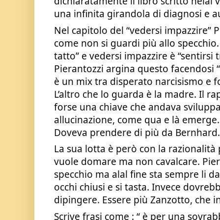
dichiaratamente il libro scritto nelal v
una infinita girandola di diagnosi e a
Nel capitolo del “vedersi impazzire” P
come non si guardi più allo specchio. 
tatto” e vedersi impazzire è “sentirsi
Pierantozzi argina questo facendosi “g
è un mix tra disperato narcisismo e fo
L’altro che lo guarda è la madre. Il r
forse una chiave che andava sviluppat
allucinazione, come qua e là emerge.
Doveva prendere di più da Bernhard.
La sua lotta è però con la razionalità p
vuole domare ma non cavalcare. Piera
specchio ma alal fine sta sempre li da
occhi chiusi e si tasta. Invece dovrebb
dipingere. Essere più Zanzotto, che in
Scrive frasi come : “ è per una sovra