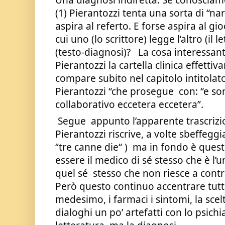
(1) Pierantozzi tenta una sorta di “nar
aspira al referto. E forse aspira al gio
cui uno (lo scrittore) legge l’altro (il l
(testo-diagnosi)?   La cosa interessante
Pierantozzi la cartella clinica effett
compare subito nel capitolo intitolato
Pierantozzi “che prosegue  con: “e so
collaborativo eccetera eccetera”.
 Segue  appunto l’apparente trascrizione da cartella clinica, che 
Pierantozzi riscrive, a volte sbeffeggia 
“tre canne die“ )  ma in fondo è questo
essere il medico di sé stesso che è l’
quel sé  stesso che non riesce a contr
Però questo continuo accentrare tutto 
medesimo, i farmaci i sintomi, la scelt
dialoghi un po’ artefatti con lo psichia