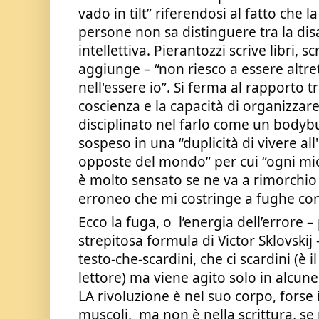
vado in tilt” riferendosi al fatto che l
persone non sa distinguere tra la disab
intellettiva. Pierantozzi scrive libri, sc
aggiunge – “non riesco a essere altret
nell'essere io”. Si ferma al rapporto tr
coscienza e la capacità di organizzare 
disciplinato nel farlo come un bodybuil
sospeso in una “duplicità di vivere all
opposte del mondo” per cui “ogni m
è molto sensato se ne va a rimorchio
erroneo che mi costringe a fughe con
Ecco la fuga, o  l’energia dell’errore –
strepitosa formula di Victor Sklovski
testo-che-scardini, che ci scardini (è i
lettore) ma viene agito solo in alcune 
LA rivoluzione è nel suo corpo, forse i 
muscoli,  ma non è nella scrittura, se 