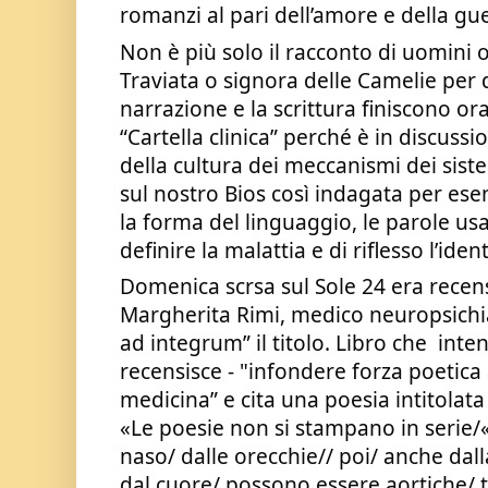
romanzi al pari dell’amore e della gue
Non è più solo il racconto di uomini 
Traviata o signora delle Camelie per d
narrazione e la scrittura finiscono or
“Cartella clinica” perché è in discuss
della cultura dei meccanismi dei sistem
sul nostro Bios così indagata per ese
la forma del linguaggio, le parole usa
definire la malattia e di riflesso l’ide
Domenica scrsa sul Sole 24 era recensi
Margherita Rimi, medico neuropsichiatr
ad integrum” il titolo. Libro che  intend
recensisce - "infondere forza poetica a
medicina” e cita una poesia intitolata
«Le poesie non si stampano in serie/«n
naso/ dalle orecchie// poi/ anche da
dal cuore/ possono essere aortiche/ t