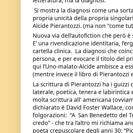
letteratura, ma la diagnosi. 
 Si mostra la diagnosi come una sorta di codice a barre della 
propria unicità della propria singolari
Alcide Pierantozzi. (ma non "come tutti
Nuova via dell’autofiction che però è
E’ una rivendicazione identitaria, l’ergo
cartella clinica.  La diagnosi che coin
persona, e per evocare il titolo del pri
qui l’Uno-malato-Alcide ambisce a ess
(mentre invece il libro di Pierantozzi e
La scrittura di Pierantozzi ha i guizzi 
laterale, poetica, tenera e labirintica
molta scrittura all' americana (ovvia
dichiarato è David Foster Wallace, con
folgorazioni:  “A  San Benedetto del T
credo” - che tra l’altro mi richiama an
poeta crepuscolare degli anni 30: “Pi