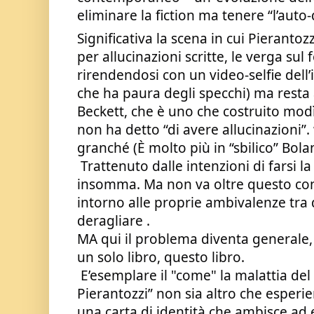
eliminare la fiction ma tenere “l’auto-
Significativa la scena in cui Pierantoz
per allucinazioni scritte, le verga sul 
rirendendosi con un video-selfie dell’i
che ha paura degli specchi) ma resta a
Beckett, che è uno che costruito modìn
non ha detto “di avere allucinazioni”. “
granché (È molto più in “sbilico” Bolan
 Trattenuto dalle intenzioni di farsi la propria cartella clinica, 
insomma. Ma non va oltre questo cont
intorno alle proprie ambivalenze tra d
deragliare . 
MA qui il problema diventa generale, 
un solo libro, questo libro.
 E’esemplare il "come" la malattia del personaggio “Alcide 
Pierantozzi” non sia altro che esperi
una carta di identità che ambisce ad 