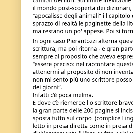
camion dei libri. Sul limite inevitabile
il mondo post-scoperta dei dizionari, il 
"apocalisse degli animali" i l capitolo 
sprazzo di realtà le paginette della lit
ma restano un po' appese. Poi si torna
In ogni caso Pierantozzi alterna questi 
scrittura, ma poi ritorna - e gran parte
sempre al proposito che aveva espres
“essere preciso: nel raccontare questa
attenermi al proposito di non invent
non mi sento più uno scrittore posso
dei giorni”. 
Infatti c’è poca melma.
E dove c’è riemerge l o scrittore bra
la gran parte delle 200 pagine si incis
sposta tutto sul corpo  (complice Lin
letto in presa diretta come in presa di