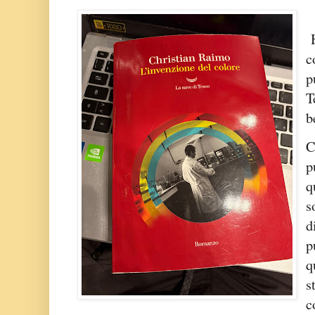
H
c
p
T
b
C
p
q
s
d
p
q
s
c