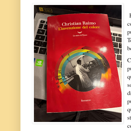
H
c
p
T
b
C
p
q
s
d
p
q
s
c