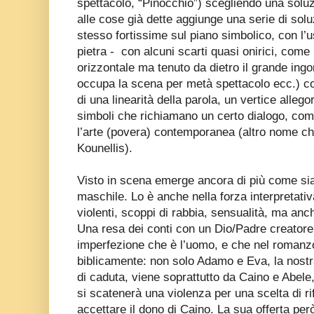
spettacolo, “Pinocchio”) scegliendo una solu
alle cose già dette aggiunge una serie di solu
stesso fortissime sul piano simbolico, con l’u
pietra -
con alcuni scarti quasi onirici, come 
orizzontale ma tenuto da dietro il grande ingo
occupa la scena per metà spettacolo ecc.) cos
di una linearità della parola, un vertice alleg
simboli che richiamano un certo dialogo, c
l’arte (povera) contemporanea (altro nome c
Kounellis).
Visto in scena emerge ancora di più come sia
maschile. Lo è anche nella forza interpretati
violenti, scoppi di rabbia, sensualità, ma an
Una resa dei conti con un Dio/Padre creatore
imperfezione che è l’uomo, e che nel romanzo 
biblicamente: non solo Adamo e Eva, la nost
di caduta, viene soprattutto da Caino e Abele, 
si scatenerà una violenza per una scelta di ri
accettare il dono di Caino. La sua offerta pe