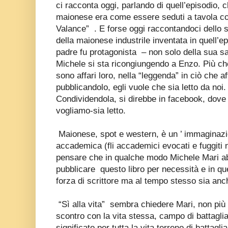
ci racconta oggi, parlando di quell’episodio, 
maionese era come essere seduti a tavola co
Valance”
. E forse oggi raccontandoci dello 
della maionese industrile inventata in quell’ep
padre fu protagonista
– non solo della sua s
Michele si sta ricongiungendo a Enzo. Più che
sono affari loro, nella “leggenda” in ciò che a
pubblicandolo, egli vuole che sia letto da noi.
Condividendola, si direbbe in facebook, dov
vogliamo-sia letto.
Maionese, spot e western, è un ’ immaginaz
accademica (fli accademici evocati e fuggiti n
pensare che in qualche modo Michele Mari ab
pubblicare
questo libro per necessità e in qu
forza di scrittore ma al tempo stesso sia anch
“Sì alla vita”
sembra chiedere Mari, non più a
scontro con la vita stessa, campo di battagli
significato per tutta la vita terreno di battag