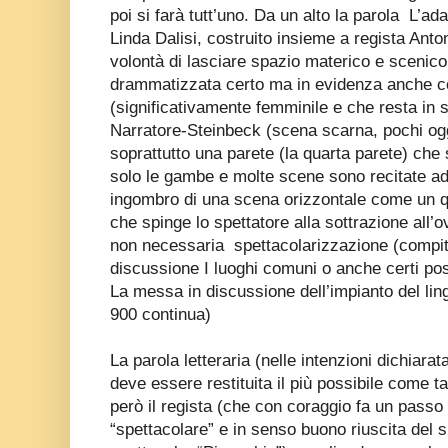
poi si farà tutt’uno. Da un alto la parola
L’ad
Linda Dalisi, costruito insieme a regista Anto
volontà di lasciare spazio materico e scenico a
drammatizzata certo ma in evidenza anche c
(significativamente femminile e che resta in s
Narratore-Steinbeck (scena scarna, pochi ogge
soprattutto una parete (la quarta parete) che s
solo le gambe e molte scene sono recitate add
ingombro di una scena orizzontale come un q
che spinge lo spettatore alla sottrazione all’
non necessaria
spettacolarizzazione (compito
discussione I luoghi comuni o anche certi post
La messa in discussione dell’impianto del lin
900 continua)
La parola letteraria (nelle intenzioni dichiarat
deve essere restituita il più possibile come tal
però il regista (che con coraggio fa un passo d
“spettacolare” e in senso buono riuscita del 