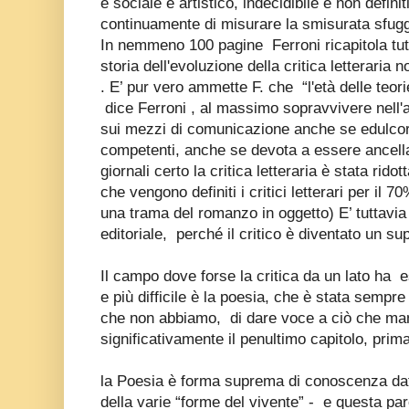
e sociale e artistico, indecidibile e non defin
continuamente di misurare la smisurata sfug
In nemmeno 100 pagine
Ferroni ricapitola tu
storia dell'evoluzione della critica letteraria
. E’ pur vero ammette F. che
“l'età delle teor
dice Ferroni , al massimo sopravvivere nell'ap
sui mezzi di comunicazione anche se edulcor
competenti, anche se devota a essere ancell
giornali certo la critica letteraria è stata rido
che vengono definiti i critici letterari per il
una trama del romanzo in oggetto) E’ tuttavia
editoriale,
perché il critico è diventato un su
Il campo dove forse la critica da un lato ha
e
e più difficile è la poesia, che è stata sempre
che non abbiamo,
di dare voce a ciò che ma
significativamente il penultimo capitolo, prima
la Poesia è forma suprema di conoscenza dat
della varie “forme del vivente” -
e
questa par