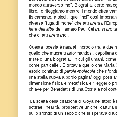
mondo attraverso me”. Biografia, certo ma og
libro, lo rileggiamo mentre il mondo effettiva
fisicamente, a piedi,
quel “noi” così importa
diversa “fuga di morte” che attraversa l’Euro
latte dell’alba
dell’ amato Paul Celan, stavolt
che ci attraversano..
Questa
poesia è nata all’incrocio tra le due m
quello che muore trasformandosi, capoliena d
triste di una biografia, in cui gli umani, com
come particelle . E tuttavia quello che Maria
esodo continuo di
parole-molecole
che rifond
una stella nuova a bordo pagina” oggi possi
dimensione fisica e metafisica e rileggerlo 
chiave per Benedetti) di una Storia a noi co
La scelta della citazione di Goya nel titolo è
sottrae linearità, prospettive uniche, cattura l
sullo sfondo di un secolo che si sperava d lu