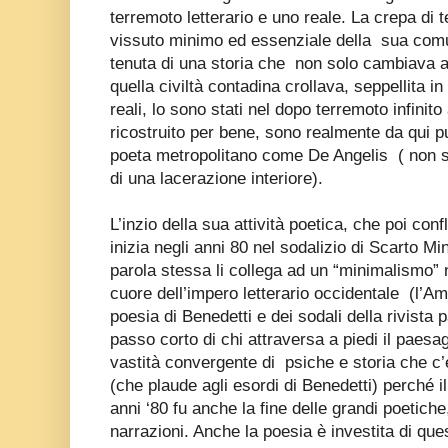
terremoto letterario e uno reale. La crepa di t
vissuto minimo ed essenziale della
sua comun
tenuta di una storia che
non solo cambiava a
quella civiltà contadina crollava, seppellita in
reali, lo sono stati nel dopo terremoto infinit
ricostruito per bene, sono realmente da qui pu
poeta metropolitano come De Angelis
( non 
di una lacerazione interiore).
L’inzio della sua attività poetica, che poi con
inizia negli anni 80 nel sodalizio di Scarto Mi
parola stessa li collega ad un “minimalismo” 
cuore dell’impero letterario occidentale
(l’Am
poesia di Benedetti e dei sodali della rivista
passo corto di chi attraversa a piedi il paesa
vastità convergente di
psiche e storia che c
(che plaude agli esordi di Benedetti) perché i
anni ‘80 fu anche la fine delle grandi poetiche
narrazioni. Anche la poesia è investita di qu