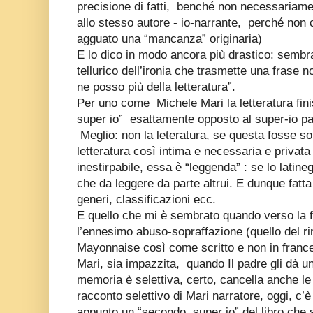
precisione di fatti,
benché non necessariamente 
allo stesso autore - io-narrante,
perché non 
agguato una “mancanza” originaria)
E lo dico in modo ancora più drastico: sembra
tellurico dell’ironia che trasmette una frase 
ne posso più della letteratura”.
Per uno come
Michele Mari la letteratura fi
super io”
esattamente opposto al super-io pat
Meglio: non la leteratura, se questa fosse sol
letteratura così intima e necessaria e privata
inestirpabile, essa è “leggenda” : se lo latin
che da leggere da parte altrui. E dunque fatta d
generi, classificazioni ecc.
E quello che mi è sembrato quando verso la f
l’ennesimo abuso-sopraffazione (quello del ri
Mayonnaise così come scritto e non in franc
Mari, sia impazzita,
quando Il padre gli dà u
memoria è selettiva, certo, cancella anche le
racconto selettivo di Mari narratore, oggi, c’
appunto un “secondo
super io” del libro che