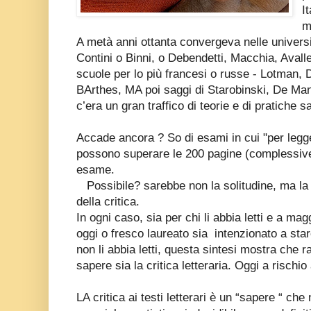
I
m
A metà anni ottanta convergeva nelle universit
Contini o Binni, o Debendetti, Macchia, Avall
scuole per lo più francesi o russe - Lotman,
BArthes, MA poi saggi di Starobinski, De Ma
c’era un gran traffico di teorie e di pratiche s
Accade ancora ? So di esami in cui "per legge
possono superare le 200 pagine (complessive)
esame.
Possibile? sarebbe non la solitudine, ma l
della critica.
In ogni caso, sia per chi li abbia letti e a ma
oggi o fresco laureato sia
intenzionato a sta
non li abbia letti, questa sintesi mostra che 
sapere sia la critica letteraria. Oggi a rischi
LA critica ai testi letterari è un “sapere “ ch