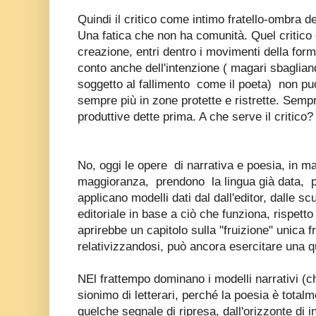
Quindi il critico come intimo fratello-ombra de
Una fatica che non ha comunità. Quel critico
creazione, entri dentro i movimenti della forma
conto anche dell'intenzione ( magari sbaglian
soggetto al fallimento
come il poeta)
non pu
sempre più in zone protette e ristrette. Semp
produttive dette prima. A che serve il critico?
No, oggi le opere
di narrativa e poesia, in 
maggioranza,
prendono
la lingua già data,
applicano modelli dati dal dall'editor, dalle s
editoriale in base a ciò che funziona, rispetto al
aprirebbe un capitolo sulla "fruizione" unica fro
relativizzandosi, può ancora esercitare una q
NEl frattempo dominano i modelli narrativi (c
sionimo di letterari, perché la poesia è tota
quelche segnale di ripresa, dall'orizzonte di i