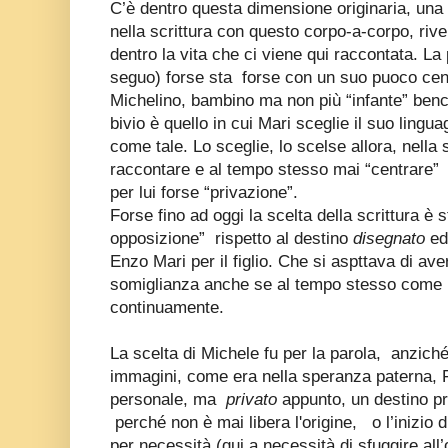
C’è dentro questa dimensione originaria, una 
nella scrittura con questo corpo-a-corpo, ri
dentro la vita che ci viene qui raccontata. La 
seguo) forse sta
forse con un suo puoco centr
Michelino, bambino ma non più “infante” benc
bivio è quello in cui Mari sceglie il suo lingu
come tale. Lo sceglie, lo scelse allora, nella
raccontare e al tempo stesso mai “centrare”
per lui forse “privazione”.
Forse fino ad oggi la scelta della scrittura è s
opposizione”
rispetto al destino
disegnato
ed 
Enzo Mari per il figlio. Che si aspttava di av
somiglianza anche se al tempo stesso come u
continuamente.
La scelta di Michele fu per la parola,
anzich
immagini, come era nella speranza paterna, F
personale, ma
privato
appunto, un destino pri
perché non è mai libera l'origine,
o l’inizio
per necessità (qui a necessità di sfuggire al