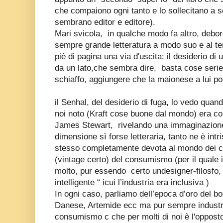
che compaiono ogni tanto e lo sollecitano a s
sembrano editor e editore).
Mari svicola,
in qualche modo fa altro, debor
sempre grande letteratura a modo suo e al te
piè di pagina una via d'uscita: il desiderio di
da un lato,che sembra dire,
basta cose serie
schiaffo, aggiungere che la maionese a lui p
il Senhal, del desiderio di fuga, lo vedo quan
noi noto (Kraft cose buone dal mondo) era con
James Stewart,
rivelando una immaginazio
dimensione sì forse letteraria, tanto ne è intr
stesso completamente devota al mondo dei 
(vintage certo) del consumismo (per il quale 
molto, pur essendo
certo undesigner-filosfo
intelligente “ icui l’industria era inclusiva )
In ogni caso, parliamo dell’epoca d’oro del b
Danese, Artemide ecc ma pur sempre indust
consumismo c che per molti di noi è l'opposto