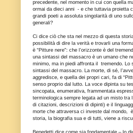
precedente, nel momento in cui con quella ma
ormai da dieci anni
- e che tuttavia proietta
grandi poeti a assoluta singolarità di uno sull
generali?
Ci dice ciò che sta nel mezzo di questa stori
possibilità di dire la verità e trovarli una for
è “Pitture nere”: che l’orizzonte è del tremen
una sintassi del massacro è un umano che no
minimo, ma in piedi affronta il
tremendo. Lo 
sintassi del massacro. La morte, di sé, l’avve
aggredisce, e quella dei propri cari, fa di “Pi
senso proprio dal lutto. La voce dipinta su te
sincopata, enumerativa, frammentata espress
terminologica sempre legata ad un misto tra l
di citazioni, descrizioni di dipinti) e il ling
morte che attraversa ci investe dal mondo,
è
storia, la biografia sua e di tutti, viene a risc
Benedetti dice come sia fondamentale – lo dic