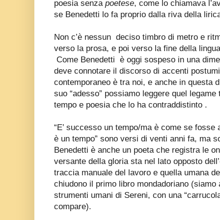
poesia senza
poetese
, come lo chiamava l’a
se Benedetti lo fa proprio dalla riva della liri
Non c’è nessun
deciso timbro di metro e rit
verso la prosa, e poi verso la fine della lingu
Come Benedetti
è oggi sospeso in una dime
deve connotare il discorso di accenti postumi
contemporaneo è tra noi, e anche in questa d
suo “adesso” possiamo leggere quel legame tr
tempo e poesia che lo ha contraddistinto .
“E’ successo un tempo/ma è come se fosse 
è un tempo” sono versi di venti anni fa, ma so
Benedetti è anche un poeta che registra le ond
versante della gloria sta nel lato opposto dell
traccia manuale del lavoro e quella umana dell
chiudono il primo libro mondadoriano (siamo
strumenti umani di Sereni, con una “carruco
compare).