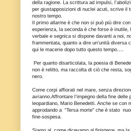
della ragione. La scrittura ad impulsi, l’aboli
per giustapposizioni di nuclei acuti, scrive il
nostro tempo.
Il primo allarme è che non si può più dire co
esperienza, la seconda è che forse è inutile, 
verbale e segnica si dispone davanti a noi, n
frammentata, quanto a dire un’unità diversa 
qui le macerie dopo tutto questo tempo….
Per quanto disarticolata, la poesia di Benede
non è relitto, ma raccolta di ciò che resta, so
nero.
Come corpi affiorati nel mare, senza direzion
avranno.
Affrontare l’impegno della fine delle
leopardiano, Mario Benedetti. Anche se con m
approdando a
“Tersa morte” che è stato
nuo
fine-sospesa.
Siamo al
come dicevamo al finisterre, ma l