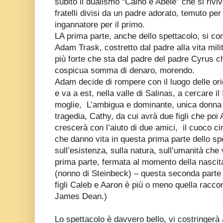
subito il dualismo “Caino e Abele” che si riv
fratelli divisi da un padre adorato, temuto per
ingannatore per il primo.
LA prima parte, anche dello spettacolo, si con
Adam Trask, costretto dal padre alla vita milita
più forte che sta dal padre del padre Cyrus c
cospicua somma di denaro, morendo.
Adam decide di rompere con il luogo delle ori
e va a est, nella valle di Salinas, a cercare i
moglie,
L’ambigua e dominante, unica donna 
tragedia, Cathy, da cui avrà due figli che p
crescerà con l’aiuto di due amici,
il cuoco c
che danno vita in questa prima parte dello sp
sull’esistenza, sulla natura, sull’umanità che
prima parte, fermata al momento della nascit
(nonno di Steinbeck) – questa seconda parte 
figli Caleb e Aaron è più o meno quella racco
James Dean.)
Lo spettacolo è davvero bello, vi costringerà