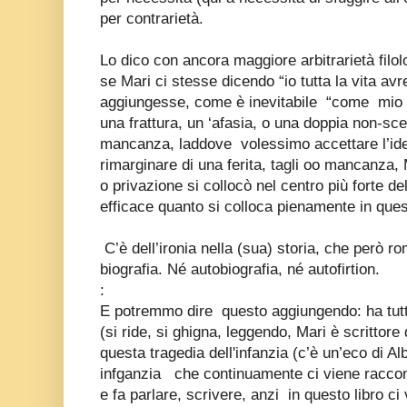
per contrarietà.
Lo dico con ancora maggiore arbitrarietà filo
se Mari ci stesse dicendo “io tutta la vita av
aggiungesse, come è inevitabile “come
mio 
una frattura, un ‘afasia, o una doppia non-sce
mancanza, laddove
volessimo accettare l’id
rimarginare di una ferita, tagli oo mancanza,
o privazione si collocò nel centro più forte del
efficace quanto si colloca pienamente in ques
C’è dell’ironia nella (sua) storia, che però
biografia. Né autobiografia, né autofirtion.
:
E potremmo dire
questo aggiungendo: ha tut
(si ride, si ghigna, leggendo, Mari è scrittore d
questa tragedia dell'infanzia (c’è un’eco di A
infganzia
che continuamente ci viene racco
e fa parlare, scrivere, anzi
in questo libro ci