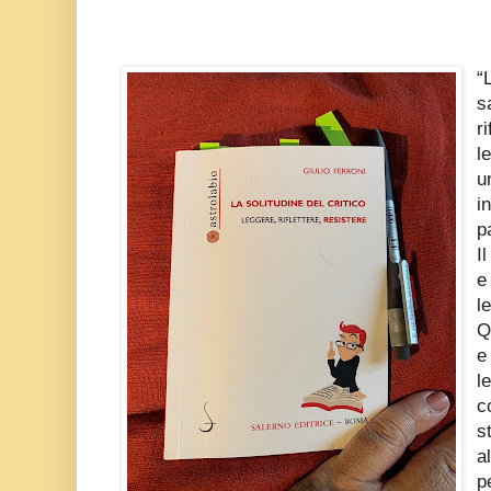
“
s
r
l
u
i
p
I
e
l
Q
e
l
c
s
a
p