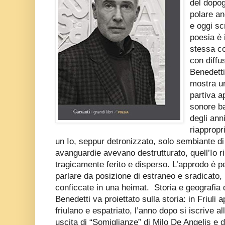
del dopog
polare an
e oggi sc
poesia è 
stessa co
con diffu
Benedetti
mostra u
partiva a
sonore bat
degli ann
riappropr
un Io, seppur detronizzato, solo sembiante di
avanguardie avevano destrutturato, quell’Io 
tragicamente ferito e disperso. L’approdo è 
parlare da posizione di estraneo e sradicato
conficcate in una heimat.
Storia e geografia 
Benedetti va proiettato sulla storia: in Friuli 
friulano e espatriato, l’anno dopo si iscrive all
uscita di “Somiglianze” di Milo De Angelis e d