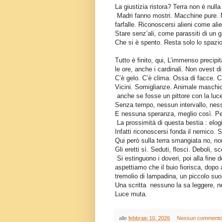
La giustizia ristora? Terra non è nulla
Madri fanno mostri. Macchine pure. 
farfalle. Riconoscersi alieni come alie
Stare senz’ali, come parassiti di un 
Che si è spento. Resta solo lo spazio. 
Tutto è finito, qui, L’immenso precipit
le ore, anche i cardinali. Non ovest di 
C’è gelo. C’è clima. Ossa di facce. Ca
Vicini. Somiglianze. Animale maschio.
anche se fosse un pittore con la luce
Senza tempo, nessun intervallo, ne
E nessuna speranza, meglio così. Per
La prossimità di questa bestia : elogio
Infatti riconoscersi fonda il nemico. 
Qui però sulla terra smangiata no, n
Gli eretti sì. Seduti, flosci. Deboli, 
Si estinguono i doveri, poi alla fine 
aspettiamo che il buio fiorisca, dopo a
tremolio di lampadina, un piccolo suon
Una scritta
nessuno la sa leggere, n
Luce muta.
alle
febbraio 10, 2026
Nessun comment