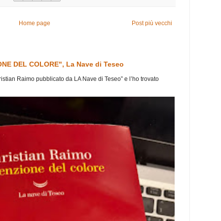
Home page
Post più vecchi
ONE DEL COLORE", La Nave di Teseo
ristian Raimo pubblicato da LA Nave di Teseo” e l’ho trovato