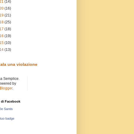
21
(14)
20
(16)
19
(21)
18
(25)
17
(18)
16
(19)
15
(10)
14
(13)
ala una violazione
a Semplice.
owered by
Blogger
.
 di Facebook
De Santis
 tuo badge