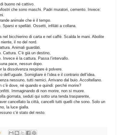
 di buono né cattivo.
Mostri che sono maschi. Padri muratori, cemento. Invece:
ni.
grande animale che è il tempo.
Sparsi e spellàti. Ossetti, infilàti a collana.
a nel bicchierino di carta e nel caffè. Scalda le mani. Abolite
niente, il no del nord.
ttura. Animali guardàti.
 Cattura. C’è già un destino,
. Invece è la cattura. Passa l’intervallo.
ssuna pace, nessun dopo.
 la dissolvenza respirare è polvere.
 dell’uguale. Somigliare è l’idea e il contrario dell’idea.
Senza nessuno, tutti nemici. Arrivano dal buio. Accoltellano.
on c’è dove, né quando e quindi: perché morire?
sconfitti. Immaginando di non morire, non si muore.
della giornata, seduti qui sotto una tenda trasparente,
ver cancellato la città, cancelli tutti quelli che sono. Solo un
o, la luce gialla.
essuno c’è stato del resto.
o: