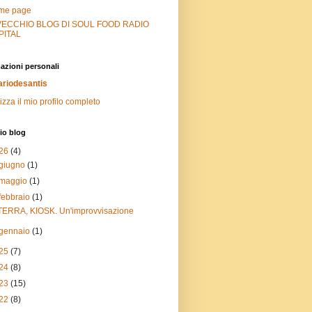
me page
 VECCHIO BLOG DI SOUL FOOD RADIO
PITAL
azioni personali
riodesantis
izza il mio profilo completo
io blog
26
(4)
giugno
(1)
maggio
(1)
febbraio
(1)
TERRA, KIOSK. Un'improvvisazione
gennaio
(1)
25
(7)
24
(8)
23
(15)
22
(8)