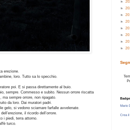
►
20
►
20
►
20
►
20
►
20
►
20
►
20
►
20
Segn
ta erezione.
ambine, loro. Tutto sa lo specchio.
Tem
P
muratore poi. E si passa direttamente al buio.
 buio, sempre. Commesso e subito. Nessun orrore riscatta
li, ma sempre orrore, non ripagato.
Badge
ruito da loro. Dai muratori padri.
Mario 
le gelo, si vedono sciamare farfalle avvelenate.
ell’erezione, il ricordo dell’orrore.
Crea il
 i piedi, terra attorno.
affè turco.