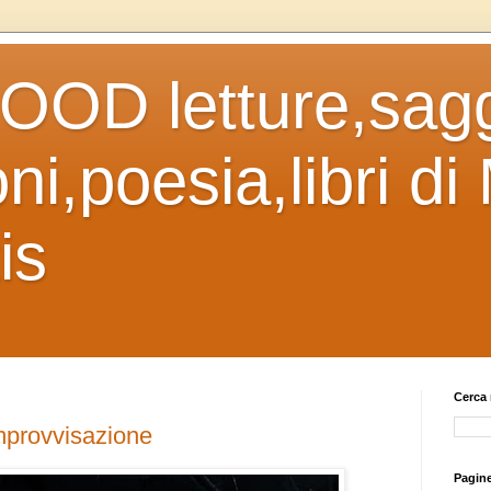
OD letture,sagg
ni,poesia,libri di
is
Cerca 
provvisazione
Pagin