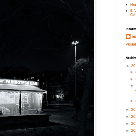
Ho
IL
CA
Inform
ma
Visual
Archiv
▼
20
►
►
▼
►
►
20
►
20
►
20
►
20