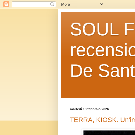
SOUL FO
recensio
De Sant
martedì 10 febbraio 2026
TERRA, KIOSK. Un'im