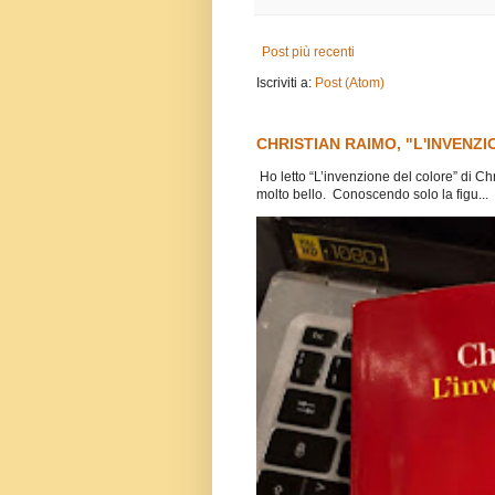
Post più recenti
Iscriviti a:
Post (Atom)
CHRISTIAN RAIMO, "L'INVENZI
Ho letto “L’invenzione del colore” di Ch
molto bello. Conoscendo solo la figu...