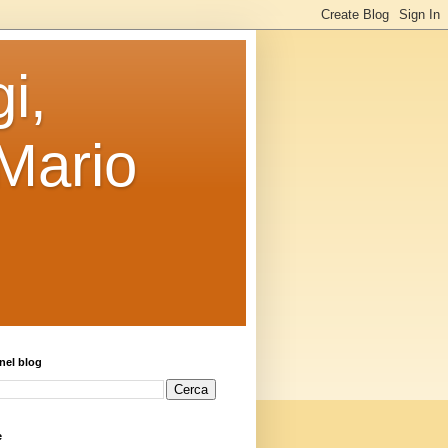
i,
 Mario
nel blog
e