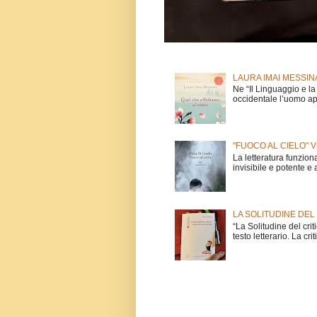
LAURA IMAI MESSINA "
Ne “Il Linguaggio e la
occidentale l’uomo ap
"FUOCO AL CIELO" Vi
La letteratura funzio
invisibile e potente e 
LA SOLITUDINE DEL CRIT
“La Solitudine del criti
testo letterario. La criti