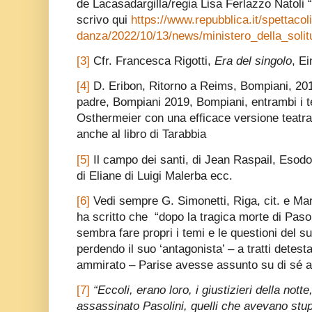
de Lacasadargilla/regia Lisa Ferlazzo Natoli “
scrivo qui
https://www.repubblica.it/spettacoli
danza/2022/10/13/news/ministero_della_soli
[3]
Cfr. Francesca Rigotti,
Era del singolo
, E
[4]
D. Eribon, Ritorno a Reims, Bompiani, 201
padre, Bompiani 2019, Bompiani, entrambi i 
Osthermeier con una efficace versione teatra
anche al libro di Tarabbia
[5]
Il campo dei santi, di Jean Raspail, Esodo 
di Eliane di Luigi Malerba ecc.
[6]
Vedi sempre G. Simonetti, Riga, cit. e Marc
ha scritto che “dopo la tragica morte di Pasoli
sembra fare propri i temi e le questioni del 
perdendo il suo ‘antagonista’ – a tratti detes
ammirato – Parise avesse assunto su di sé a
[7]
“Eccoli, erano loro, i giustizieri della nott
assassinato Pasolini, quelli che avevano stup