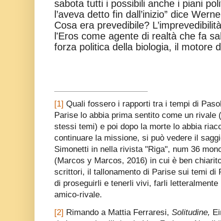
sabota tutti i possibili anche i piani polit
l’aveva detto fin dall’inizio” dice Wer
Cosa era prevedibile? L’imprevedibilità
l'Eros come agente di realtà che fa salt
forza politica della biologia, il motore d
[1]
Quali fossero i rapporti tra i tempi di Pasol
Parise lo abbia prima sentito come un rivale 
stessi temi) e poi dopo la morte lo abbia riacc
continuare la missione, si può vedere il saggio
Simonetti in nella rivista "Riga", num 36 mon
(Marcos y Marcos, 2016) in cui è ben chiarito 
scrittori, il tallonamento di Parise sui temi di
di proseguirli e tenerli vivi, farli letteralmen
amico-rivale.
[2]
Rimando a Mattia Ferraresi,
Solitudine,
Ei