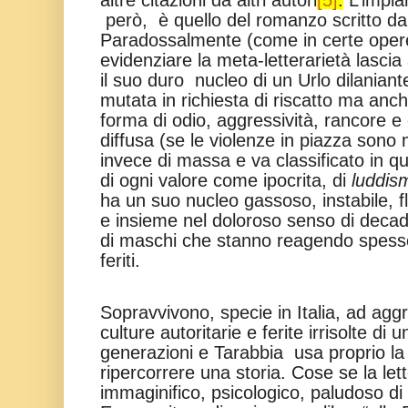
altre citazioni da altri autori
[5]
.
L’impian
però, è quello del romanzo scritto da
Paradossalmente (come in certe opere 
evidenziare la meta-letterarietà lascia
il suo duro nucleo di un Urlo dilaniante
mutata in richiesta di riscatto ma an
forma di odio, aggressività, rancore e
diffusa (se le violenze in piazza sono m
invece di massa e va classificato in q
di ogni valore come ipocrita, di
luddis
ha un suo nucleo gassoso, instabile, f
e insieme nel doloroso senso di decad
di maschi che stanno reagendo spess
feriti.
Sopravvivono, specie in Italia, ad agg
culture autoritarie e ferite irrisolte di u
generazioni e Tarabbia usa proprio la 
ripercorrere una storia. Cose se la le
immaginifico, psicologico, paludoso di 