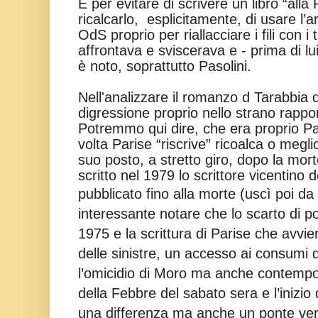
E per evitare di scrivere un libro “alla
ricalcarlo, esplicitamente, di usare l’ar
OdS proprio per riallacciare i fili con i
affrontava e sviscerava e - prima di l
è noto, soprattutto Pasolini.
Nell'analizzare il romanzo d Tarabbi
digressione proprio nello strano rappor
Potremmo qui dire, che era proprio Pas
volta Parise “riscrive” ricoalca o megli
suo posto, a stretto giro, dopo la mo
scritto nel 1979 lo scrittore vicentino 
pubblicato fino alla morte (uscì poi da
interessante notare che lo scarto di poc
1975 e la scrittura di Parise che avvien
delle sinistre, un accesso ai consumi 
l’omicidio di Moro ma anche contemp
della Febbre del sabato sera e l’inizio 
una differenza ma anche un ponte verso