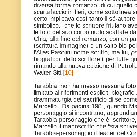
diversa forma-romanzo, di cui quello
scartafaccio in fieri, come sottolinea
certo implicava così tanto il sé-autor
simbolico, che lo scrittore friulano av
le foto del suo corpo nudo scattate da 
Chia, alla fine del romanzo, con un p
(scrittura-immagine) e un salto bio-poli
l’Alias Pasolini-nome-scritto, ma lui,
pr
biografico dello scrittore ( per tutte 
rimando alla nuova edizione di Petrolio
Walter Siti.
[10]
Tarabbia non ha messo nessuna foto di
limitato ai riferimenti espliciti biografi
drammaturgia del sacrificio di sé com
Marcello. Da pagina 198 , quando Mar
personaggio si incontrano, apprendiamo
Tarabbia-personaggio che è scrittore
Marcello il manoscritto che “sta scri
Tarabbia-personaggio il leader del Co