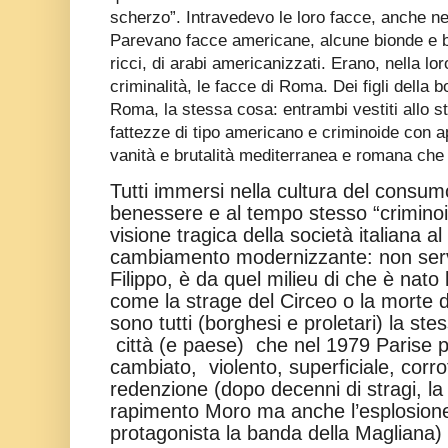
scherzo”. Intravedevo le loro facce, anche nel
Parevano facce americane, alcune bionde e but
ricci, di arabi americanizzati. Erano, nella 
criminalità, le facce di Roma. Dei figli della 
Roma, la stessa cosa: entrambi vestiti allo 
fattezze di tipo americano e criminoide con a
vanità e brutalità mediterranea e romana ch
Tutti immersi nella cultura del consumo,
benessere e al tempo stesso “criminoi
visione tragica della società italiana a
cambiamento modernizzante: non serve
Filippo, è da quel milieu di che è nato 
come la strage del Circeo o la morte d
sono tutti (borghesi e proletari) la st
città (e paese) che nel 1979 Parise
cambiato, violento, superficiale, cor
redenzione (dopo decenni di stragi, la v
rapimento Moro ma anche l’esplosione 
protagonista la banda della Magliana)