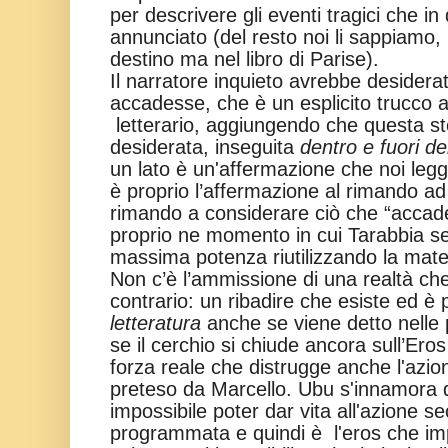
per descrivere gli eventi tragici che 
annunciato (del resto noi li sappiamo, 
destino ma nel libro di Parise).
Il narratore inquieto avrebbe desidera
accadesse, che è un esplicito trucco a
letterario, aggiungendo che questa stor
desiderata, inseguita
dentro e fuori del
un lato è un'affermazione che noi le
è proprio l’affermazione al rimando ad u
rimando a considerare ciò che “accade” 
proprio ne momento in cui Tarabbia se
massima potenza riutilizzando la mater
Non c’è l’ammissione di una realtà che
contrario: un ribadire che esiste ed è 
letteratura
anche se viene detto nelle
se il cerchio si chiude ancora sull’Er
forza reale che distrugge anche l'azione
preteso da Marcello. Ubu s'innamora d
impossibile poter dar vita all'azione 
programmata e quindi è l'eros che im