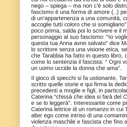
nego – spiega – ma non c’è solo distr
fascismo è una forma di amore (..) per
di un’appartenenza a una comunità, co
accoglie tutti coloro che si somiglia
poco prima, salda poi lo scrivere e il 
personaggio al suo fascismo: “Io vogli
questa tua Anna avrei salvato” dice M
lo scrittore senza una visione etica, 
che Tarabbia ha fatto in questo libro,
come lo sentenzia il fascista: “ Ogni vo
un uomo uccide la donna che ama”.
Il gioco di specchi si fa ustionante, T
scritto quelle storie e qui
firma la ded
precedenti a moglie e figli, in particol
Caterina “chissà che idea si farà del
C
e se lo leggerà”. Interessante come p
Caterina lettrice di un romanzo in cui T
alter ego come intriso di una contami
violenza maschile e fascista che fino 