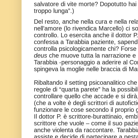
salvatore di vite morte? Dopotutto hai i
troppo lunga”.)
Del resto, anche nella cura e nella re
nell’amore (lo rivendica Marcello) ci s
controllo. Lo esercita anche il dottor 
confessa a Tarabbia paziente, sapendo
controlla psicologicamente chi? Forse il 
deus
che muove tutta la narrazione e 
Tarabbia -personaggio a aderire al C
spingeva la moglie nelle braccia di Mar
Ribaltando il setting psicoanalitico ch
regole di “quarta parete” ha la possibil
controllare quello che accade e si dir
(che a volte è degli scrittori di autofic
funzionare le cose secondo il proprio 
Il dottor P. è scrittore-burattinaio, e
scrittore che vuole – come il suo pazi
anche violenta da raccontare. Tarabbi
assiste e decide di partecipare a pesta