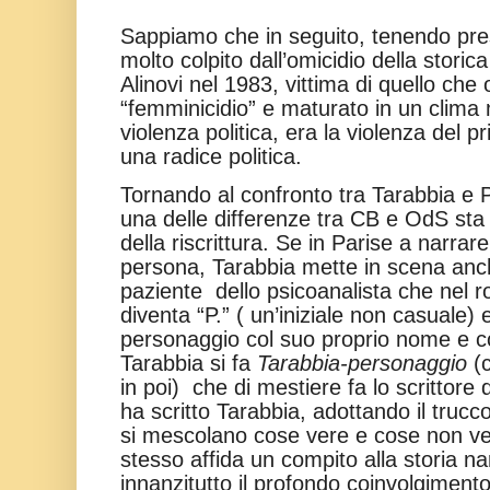
Sappiamo che in seguito, tenendo pres
molto colpito dall’omicidio della storic
Alinovi nel 1983, vittima di quello c
“femminicidio” e maturato in un clima 
violenza politica, era la violenza del 
una radice politica.
Tornando al confronto tra Tarabbia e 
una delle differenze tra CB e OdS sta 
della riscrittura. Se in Parise a narrare
persona, Tarabbia mette in scena an
paziente dello psicoanalista che nel 
diventa “P.” ( un’iniziale non casuale)
personaggio col suo proprio nome e 
Tarabbia si fa
Tarabbia-personaggio
(c
in poi) che di mestiere fa lo scrittor
ha scritto Tarabbia, adottando il trucco
si mescolano cose vere e cose non ve
stesso affida un compito alla storia n
innanzitutto il profondo coinvolgimento