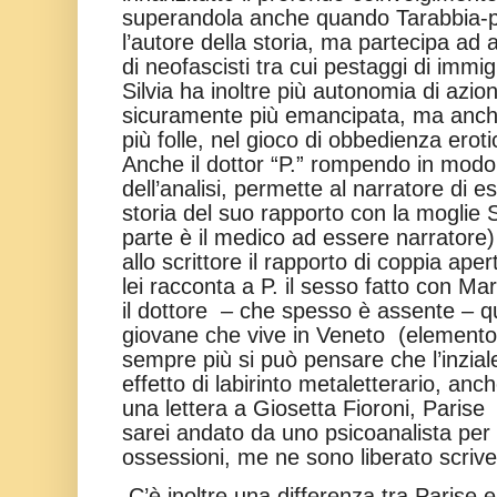
superandola anche quando Tarabbia-p
l’autore della storia, ma partecipa ad 
di neofascisti tra cui pestaggi di immig
Silvia ha inoltre più autonomia di azi
sicuramente più emancipata, ma anche
più folle, nel gioco di obbedienza erot
Anche il dottor “P.” rompendo in modo
dell’analisi, permette al narratore di 
storia del suo rapporto con la moglie 
parte è il medico ad essere narratore)
allo scrittore il rapporto di coppia aper
lei racconta a P. il sesso fatto con Ma
il dottore – che spesso è assente – q
giovane che vive in Veneto (elemento 
sempre più si può pensare che l’inziale
effetto di labirinto metaletterario, an
una lettera a Giosetta Fioroni, Parise 
sarei andato da uno psicoanalista per 
ossessioni, me ne sono liberato scrive
C’è inoltre una differenza tra Parise e