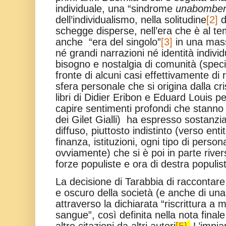
individuale, una “sindrome
unabombe
dell’individualismo, nella solitudine
[2]
d
schegge disperse, nell’era che è al t
anche “era del singolo”
[3]
in una mass
né grandi narrazioni né identità indivi
bisogno e nostalgia di comunità (spe
fronte di alcuni casi effettivamente di 
sfera personale che si origina dalla cri
libri di Didier Eribon e Eduard Louis pe
capire sentimenti profondi che stanno 
dei Gilet Gialli) ha espresso sostanz
diffuso, piuttosto indistinto (verso enti
finanza, istituzioni, ogni tipo di personali
ovviamente) che si è poi in parte rive
forze populiste e ora di destra populis
La decisione di Tarabbia di racconta
e oscuro della società (e anche di una
attraverso la dichiarata “riscrittura a
sangue”, così definita nella nota final