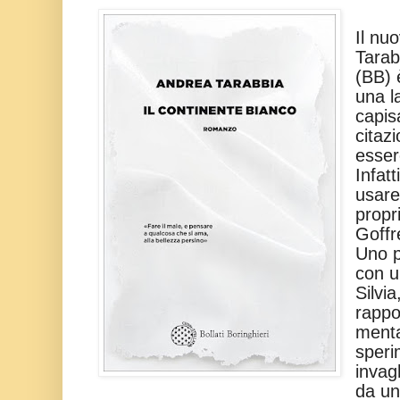
Il nu
Tarab
(BB) 
una l
capis
citaz
esser
Infat
usare
propr
Goffr
Uno p
con u
Silvi
rappo
mental
speri
invag
da un