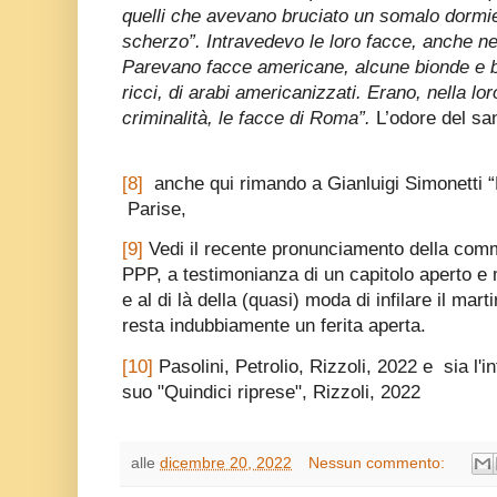
quelli che avevano bruciato un somalo dormien
scherzo”. Intravedevo le loro facce, anche nel
Parevano facce americane, alcune bionde e but
ricci, di arabi americanizzati. Erano, nella 
criminalità, le facce di Roma”.
L’odore del sa
[8]
anche qui rimando a Gianluigi Simonetti “P
Parise,
[9]
Vedi il recente pronunciamento della comm
PPP, a testimonianza di un capitolo aperto e m
e al di là della (quasi) moda di infilare il mar
resta indubbiamente un ferita aperta.
[10]
Pasolini, Petrolio, Rizzoli, 2022 e sia l'i
suo "Quindici riprese", Rizzoli, 2022
alle
dicembre 20, 2022
Nessun commento: