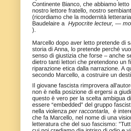
Continente Bianco, che abbiamo letto 
nostro lettore fratello, nostro sembian
(ricordiamo che la modernità letteraria
Baudelaire a
Hypocrite lecteur, — mo
).
Marcello dopo aver letto pretende di s
storia di Anna, lo pretende perché v
senso di giustizia che forse – anche s
dietro tanti lettori che pretendono un
riparazione etica dalla narrazione. A qu
secondo Marcello, a costruire un dest
Il giovane fascista rimprovera all’autor
non è nella posizione di ergersi a giud
questo è vero per la scelta ambigua d
essere “embedded” del gruppo fascist
nella violenza
per raccontarla
, è inter
che fa Marcello, nel nome di una visi
letteratura che del suo fascismo: ”Tut
cui noi crediamo dia intriso di odio e 