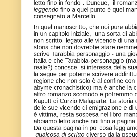
letto fino in fondo”. Dunque, il roma
leggendo
fino a quel punto è quel man
consegnato a Marcello.
In quel manoscritto, che noi pure abb
in un capitolo iniziale, una sorta di a
non scritto, legato alle vicende di un
storia che non dovrebbe stare nemmen
scrive Tarabbia personaggio - una gi
Italia e che Tarabbia-personaggio (ma
reale?) conosce, si interessa della sua 
la segue per poterne scrivere addirittu
regione che non solo è al confine con
abyme cronachistico) ma è anche la ci
altro romanzo scomodo e potremmo d
Kaputt di Curzio Malaparte. La storia 
delle sue vicende di emigrazione e di u
è vittima, resta sospesa nel libro-mano
abbiamo letto anche noi fino a pagina
Da questa pagina in poi cosa leggia
qualcosa di scritto
diverso dalla pseu