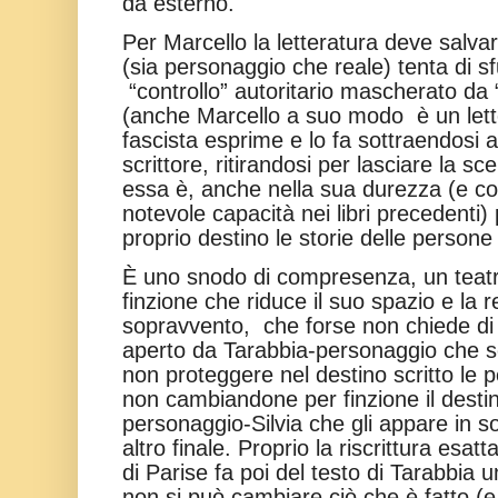
da esterno.
Per Marcello la letteratura deve salvar
(sia personaggio che reale) tenta di s
“controllo” autoritario mascherato da 
(anche Marcello a suo modo è un lett
fascista esprime e lo fa sottraendosi a
scrittore, ritirandosi per lasciare la s
essa è, anche nella sua durezza (e c
notevole capacità nei libri precedenti) 
proprio destino le storie delle persone
È uno snodo di compresenza, un teatr
finzione che riduce il suo spazio e la r
sopravvento, che forse non chiede di 
aperto da Tarabbia-personaggio che sc
non proteggere nel destino scritto le 
non cambiandone per finzione il destin
personaggio-Silvia che gli appare in 
altro finale. Proprio la riscrittura esat
di Parise fa poi del testo di Tarabbia u
non si può cambiare ciò che è fatto (e 