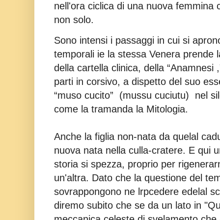
nell'ora ciclica di una nuova femmina
non solo.
Sono intensi i passaggi in cui s
i apron
temporali ie la stessa Venera prende l
della cartella clinica, della “Anamnesi ,
parti in corsivo, a dispetto del suo e
“muso cucito”
(mussu cuciutu)
nel s
come la tramanda la Mitologia.
Anche la figlia non-nata da quelal cad
nuova nata nella culla-cratere. E qui u
storia si spezza, proprio per rigenerar
un'altra. Dato che la questione del tem
sovrappongono ne lrpcedere edelal scrit
diremo subito che se da un lato in "Qu
meccanica celeste di svelamento che -