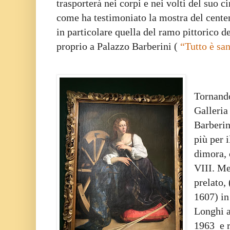
trasporterà nei corpi e nei volti del suo c
come ha testimoniato la mostra del centen
in particolare quella del ramo pittorico de
proprio a Palazzo Barberini (
“Tutto è sa
Tornando
Galleria
Barberin
più per 
dimora, 
VIII. Me
prelato,
1607) in
Longhi a
1963 e r