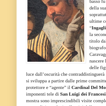
basso fu
della su
soprattu
ultime c
“
Ingagli
la secon
titolo da
biografo
Caravagg
nascere 
delle fi
luce dall’oscurità che contraddistinguerà 
si sviluppa a partire dalle prime committe
protettore e “agente” il
Cardinal Del Mo
imponenti tele di
San Luigi dei Francesi
mostra sono imprescindibili visite comple