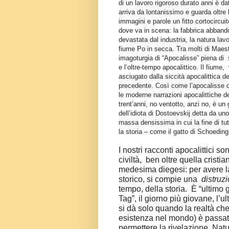
di un lavoro rigoroso durato anni è d
arriva da lontanissimo e guarda oltre
immagini e parole un fitto cortocircuit
dove va in scena: la fabbrica abband
devastata dal industria, la natura lavo
fiume Po in secca. Tra molti di Maest
imagoturgia di “Apocalisse” piena di
e l’oltre-tempo apocalittico. Il fiume,
asciugato dalla siccità apocalittica d
precedente. Così come l’apocalisse dei
le moderne narrazioni apocalittiche d
trent’anni, no ventotto, anzi no, è un
dell’idiota di Dostoevskij detta da un
massa densissima in cui la fine di tutto
la storia – come il gatto di Schoedin
I nostri racconti apocalittici so
civiltà,
ben oltre quella cristian
medesima diegesi: per avere 
storico, si compie una
distruz
tempo, della storia.
È “ultimo 
Tag”, il giorno più giovane, l’
si dà solo quando la realtà ch
esistenza nel mondo) è passata
permettere la rivelazione. Natu