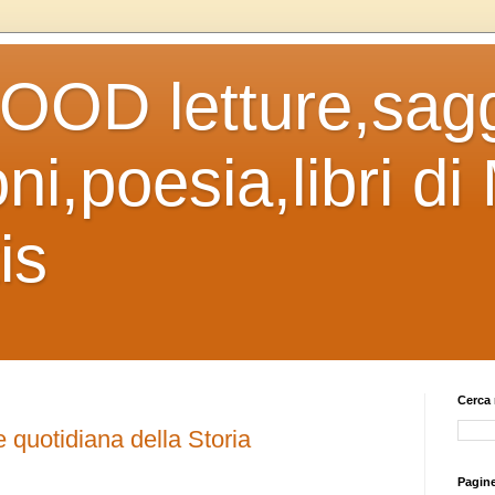
OD letture,sagg
ni,poesia,libri di
is
Cerca 
e quotidiana della Storia
Pagin