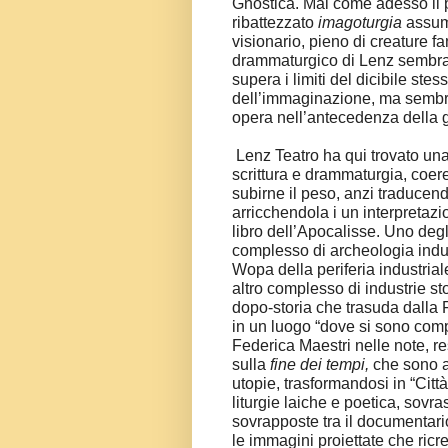
Gnostica. Mai come adesso il p
ribattezzato
imagoturgia
assum
visionario, pieno di creature f
drammaturgico di Lenz sembra 
supera i limiti del dicibile st
dell’immaginazione, ma sembra
opera nell’antecedenza della 
Lenz Teatro ha qui trovato una 
scrittura e drammaturgia, coe
subirne il peso, anzi traducend
arricchendola i un interpreta
libro dell’Apocalisse. Uno degli
complesso di archeologia indus
Wopa della periferia industrial
altro complesso di industrie st
dopo-storia che trasuda dalla
in un luogo “dove si sono comp
Federica Maestri nelle note, res
sulla
fine dei tempi,
che sono a
utopie, trasformandosi in “Cit
liturgie laiche e poetica, sovra
sovrapposte tra il documentari
le immagini proiettate che ricr