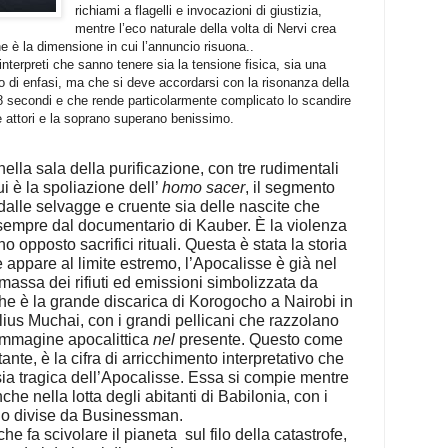
richiami a flagelli e invocazioni di giustizia,
mentre l’eco naturale della volta di Nervi crea
e è la dimensione in cui l’annuncio risuona..
nterpreti che sanno tenere sia la tensione fisica, sia una
io di enfasi, ma che si deve accordarsi con la risonanza della
 8 secondi e che rende particolarmente complicato lo scandire
e attori e la soprano superano benissimo.
nella sala della purificazione, con tre rudimentali
i è la spoliazione dell’
homo sacer
, il segmento
alle selvagge e cruente sia delle nascite che
 sempre dal documentario di Kauber. È la violenza
 opposto sacrifici rituali. Questa è stata la storia
ppare al limite estremo, l’Apocalisse è già nel
a massa dei rifiuti ed emissioni simbolizzata da
 che è la grande discarica di Korogocho a Nairobi in
ius Muchai, con i grandi pellicani che razzolano
, immagine apocalittica
nel
presente. Questo come
stante, è la cifra di arricchimento interpretativo che
sia tragica dell’Apocalisse. Essa si compie mentre
e nella lotta degli abitanti di Babilonia, con i
nno divise da Businessman.
che fa scivolare il pianeta
sul filo della catastrofe,