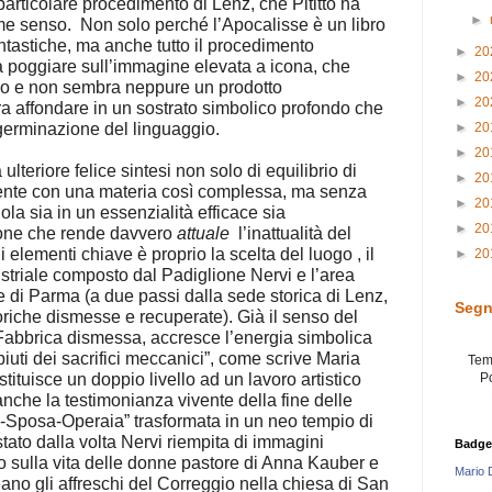
articolare procedimento di Lenz, che Pititto ha
►
e senso.
Non solo perché l’Apocalisse è un libro
antastiche, ma anche tutto il procedimento
►
20
poggiare sull’immagine elevata a icona, che
►
20
esso e non sembra neppure un prodotto
►
20
 affondare in un sostrato simbolico profondo che
►
20
germinazione del linguaggio.
►
20
ulteriore felice sintesi non solo di equilibrio di
►
20
rente con una materia così complessa, ma senza
►
20
ola sia in un essenzialità efficace sia
►
20
zione che rende davvero
attuale
l’inattualità del
 elementi chiave è proprio la scelta del luogo , il
►
20
triale composto dal Padiglione Nervi e l’area
e di Parma (a due passi dalla sede storica di Lenz,
Segn
oriche dismesse e recuperate). Già il senso del
 Fabbrica dismessa, accresce l’energia simbolica
iuti dei sacrifici meccanici”, come scrive Maria
Tem
P
tituisce un doppio livello ad un lavoro artistico
nche la testimonianza vivente della fine delle
tà-Sposa-Operaia” trasformata in un neo tempio di
stato dalla volta Nervi riempita di immagini
Badge
o sulla vita delle donne pastore di Anna Kauber e
Mario 
eano gli affreschi del Correggio nella chiesa di San