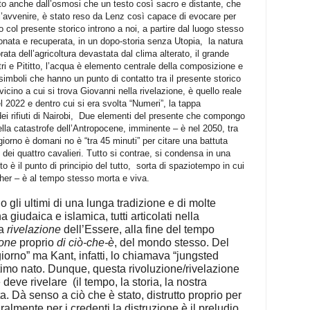
ato anche dall’osmosi che un testo così sacro e distante, che
 l’avvenire, è stato reso da Lenz così capace di evocare per
o col presente storico introno a noi, a partire dal luogo stesso
onata e recuperata, in un dopo-storia senza Utopia,
la natura
rata dell’agricoltura devastata dal clima alterato, il grande
ri e Pititto, l’acqua è elemento centrale della composizione e
simboli che hanno un punto di contatto tra il presente storico
vicino a cui si trova Giovanni nella rivelazione, è quello reale
el 2022 e dentro cui si era svolta “Numeri”, la tappa
 rifiuti di Nairobi,
Due elementi del presente che compongo
ella catastrofe dell’Antropocene, imminente – è nel 2050, tra
 giorno è domani no è “tra 45 minuti” per citare una battuta
o dei quattro cavalieri. Tutto si contrae, si condensa in una
 è il punto di principio del tutto,
sorta di spaziotempo in cui
gher – è al tempo stesso morta e viva.
no gli ultimi di una lunga tradizione e di molte
a giudaica e islamica, tutti articolati nella
la
rivelazione
dell’Essere, alla fine del tempo
ione
proprio
di ciò-che-è
, del mondo stesso. Del
giorno” ma Kant, infatti, lo chiamava “jungsted
ultimo nato. Dunque, questa rivoluzione/rivelazione
e deve rivelare
(il tempo, la storia, la nostra
. Dà senso a ciò che è stato, distrutto proprio per
ralmente per i credenti la distruzione è il preludio