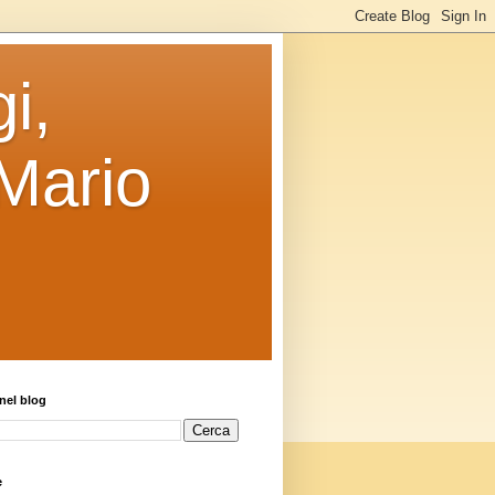
i,
 Mario
nel blog
e