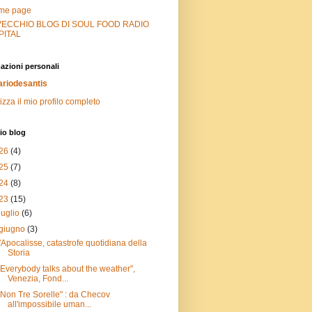
me page
 VECCHIO BLOG DI SOUL FOOD RADIO
PITAL
azioni personali
riodesantis
izza il mio profilo completo
io blog
26
(4)
25
(7)
24
(8)
23
(15)
luglio
(6)
giugno
(3)
l'Apocalisse, catastrofe quotidiana della
Storia
"Everybody talks about the weather",
Venezia, Fond...
"Non Tre Sorelle" : da Checov
all'impossibile uman...