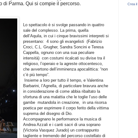
o di Parma. Qui si compie il percorso.
Crea il
Lo spettacolo è si svolge passando in quattro
sale del complesso. La prima, quella
dell’Aquila, in cui i cinque bravissimi interpreti si
presentano:
4 sono gli evangelisti
(Fabrizio
Croci, C.L. Grugher, Sandra Soncini e Teresa
Cappella, ognuno con una sua peculiare
intensità)
con costumi ricalcati su divise tra il
religioso, l’operaio e la agreste ottocentesco,
che avvertono dell’imminenza apocalittica: “non
c’è più tempo”.
Insieme a loro per tutto il tempo, e Valentina
Barbarini, l’Agnella, di particolare bravura anche
in considerazione di come abbia ribaltato la
sfortuna di una malattia che le toglie l’uso delle
gambe
mutandola in creazione,
in una risorsa
poetica per esprimere il corpo ferito della vittima
suprema del disegno di Dio.
Accompagnano le performance la musica di
Andrea Azzali e i canti sacri di una soprano
(Victoria Vasquez Jurado) un contrappunto
tagliente e tremendo del percorso costellato di