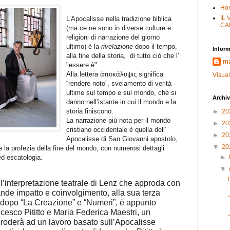
Ho
IL
L’Apocalisse nella tradizione biblica
CA
(ma ce ne sono in diverse culture e
religioni di narrazione del giorno
ultimo) è la
rivelazione
dopo il tempo,
Inform
alla fine della storia,
di tutto ciò che l’
ma
"essere è"
Alla lettera ἀποκάλυψις significa
Visual
“rendere noto”, svelamento di verità
ultime sul tempo e sul mondo, che si
Archiv
danno nell’istante in cui il mondo e la
storia finiscono.
►
20
La narrazione più nota per il mondo
►
20
cristiano occidentale è quella dell’
►
20
Apocalisse di San Giovanni apostolo,
▼
20
la profezia della fine del mondo, con numerosi dettagli
ed escatologia.
►
▼
a l’interpretazione teatrale di Lenz che approda con
nde impatto e coinvolgimento, alla sua terza
dopo “La Creazione” e “Numeri”, è appunto
cesco Pititto e Maria Federica Maestri, un
roderà ad un lavoro basato sull’Apocalisse