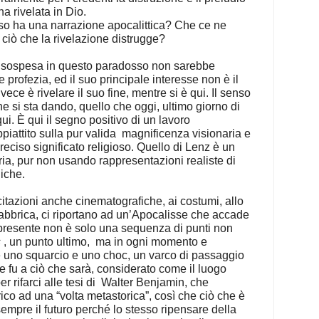
a rivelata in Dio.
so ha una narrazione apocalittica? Che ce ne
 ciò che la rivelazione distrugge?
o sospesa in questo paradosso non sarebbe
profezia, ed il suo principale interesse non è il
Invece è rivelare il suo fine, mentre si è qui. Il senso
he si sta dando, quello che oggi, ultimo giorno di
 qui. È qui il segno positivo di un lavoro
piattito sulla pur valida
magnificenza visionaria e
reciso significato religioso. Quello di Lenz è un
ria, pur non usando rappresentazioni realiste di
liche.
-citazioni anche cinematografiche, ai costumi, allo
abbrica, ci riportano ad un’Apocalisse che accade
 presente non è solo una sequenza di punti non
s
, un punto ultimo,
ma in ogni momento e
are uno squarcio e uno choc, un varco di passaggio
he fu a ciò che sarà, considerato come il luogo
r rifarci alle tesi di
Walter Benjamin, che
co ad una “volta metastorica”, così che ciò che è
empre il futuro perché lo stesso ripensare della