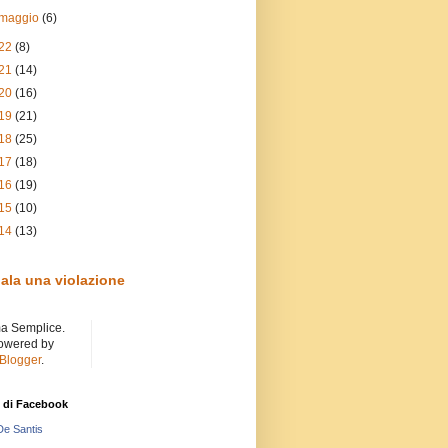
maggio
(6)
22
(8)
21
(14)
20
(16)
19
(21)
18
(25)
17
(18)
16
(19)
15
(10)
14
(13)
ala una violazione
a Semplice.
owered by
Blogger
.
 di Facebook
De Santis