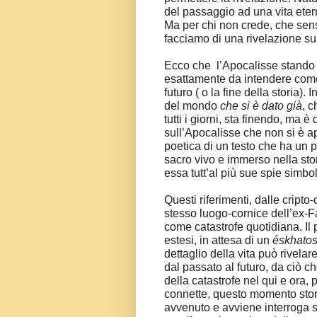
del passaggio ad una vita etern
Ma per chi non crede, che sen
facciamo di una rivelazione su
Ecco che
l’Apocalisse stand
esattamente da intendere come 
futuro ( o la fine della storia). 
del mondo
che si è dato già
, c
tutti i giorni, sta finendo, ma è
sull’Apocalisse che non si è ap
poetica di un testo che ha un p
sacro vivo e immerso nella sto
essa tutt’al più sue spie simbo
Questi riferimenti, dalle cripto
stesso luogo-cornice dell’ex-F
come catastrofe quotidiana. Il
estesi, in attesa di un
éskhato
dettaglio della vita può rivel
dal passato al futuro, da ciò c
della catastrofe nel qui e ora, pe
connette, questo momento stori
avvenuto e avviene interroga s