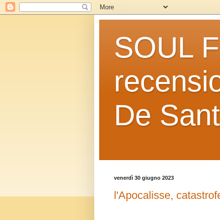
SOUL FO
recensio
De Sant
venerdì 30 giugno 2023
l'Apocalisse, catastrof