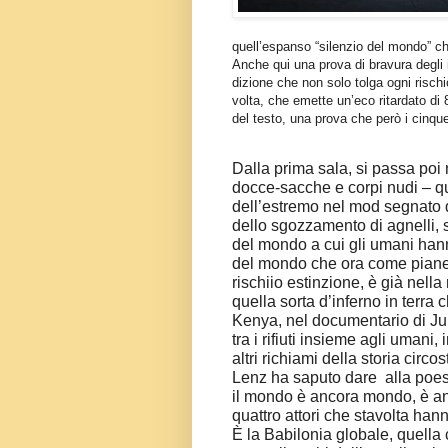
quell’espanso “silenzio del mondo” ch
Anche qui una prova di bravura degli i
dizione che non solo tolga ogni risch
volta, che emette un’eco ritardato di
del testo, una prova che però i cinqu
Dalla prima sala, si passa poi 
docce-sacche e corpi nudi – qu
dell’estremo nel mod segnato d
dello sgozzamento di agnelli,
del mondo a cui gli umani hanno
del mondo che ora come piane a
rischiio estinzione, è già nell
quella sorta d’inferno in terra
Kenya, nel documentario di Jul
tra i rifiuti insieme agli umani
altri richiami della storia circo
Lenz ha saputo dare
alla poe
il mondo è ancora mondo, è anch
quattro attori che stavolta ha
È la Babilonia globale, quella 