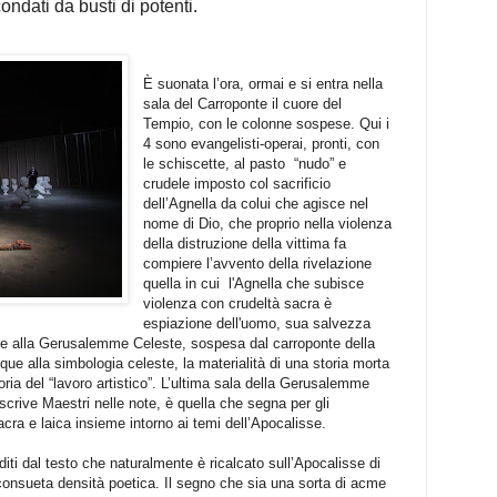
condati da busti di potenti.
È suonata l’ora, ormai e si entra nella
sala del Carroponte il cuore del
Tempio, con le colonne sospese. Qui i
4 sono evangelisti-operai, pronti, con
le schiscette, al pasto
“nudo” e
crudele imposto col sacrificio
dell’Agnella da colui che agisce nel
nome di Dio, che proprio nella violenza
della distruzione della vittima fa
compiere l’avvento della rivelazione
quella in cui
l'Agnella che subisce
violenza con crudeltà sacra è
espiazione dell'uomo, sua salvezza
pre alla Gerusalemme Celeste, sospesa dal carroponte della
e alla simbologia celeste, la materialità di una storia morta
ria del “lavoro artistico”. L’ultima sala della Gerusalemme
scrive Maestri nelle note, è quella che segna per gli
sacra e laica insieme intorno ai temi dell’Apocalisse.
diti dal testo che naturalmente è ricalcato sull’Apocalisse di
consueta densità poetica. Il segno che sia una sorta di acme