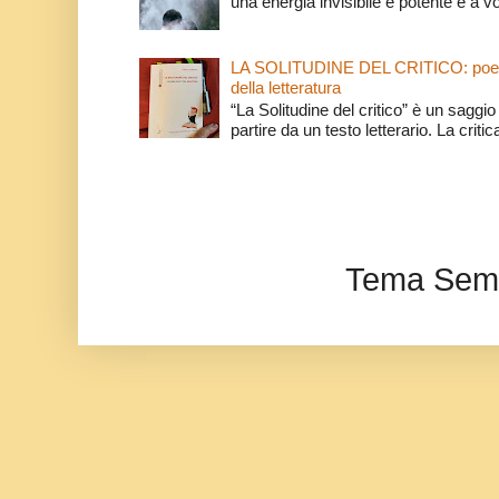
una energia invisibile e potente e a v
LA SOLITUDINE DEL CRITICO: poeti e c
della letteratura
“La Solitudine del critico” è un saggio s
partire da un testo letterario. La critica
Tema Semp