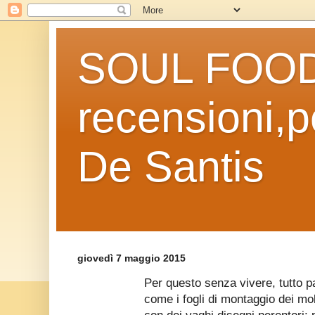
SOUL FOOD l
recensioni,po
De Santis
giovedì 7 maggio 2015
Per questo senza vivere, tutto p
come i fogli di montaggio dei mob