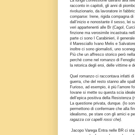
La lunga confessione davanti alla tel
racconto in capitoli, gli anni di piomb
rivoluzionario, da lavoratore in fabbri
comparse: Irene, rigida compagna di 
dall’inizio e nonostante il sesso, lei 
veri appartenenti alle Br (Cagol, Curc
finzione ma verosimile incastrata nell
parte ci sono I Carabinieri, il genera
il Maresciallo Ivano Melis e Salvatore
inoltre ci sono giornalisti, uno scenegg
Più che un affresco storico però nella
perché come nel romanzo di Fenoglio s
la retorica degli eroi, delle vittime e d
Quel romanzo ci raccontava infatti d
guerra, che del resto stanno alle spal
Furioso, ad esempio, è più l’amore fol
Iovane si mette su questa scia ideale
dell’epica positiva della Resistenza (no
La questione privata, dunque. (Io sono
permettono di confermare che alla fin
idealismo, pe stare con gli amici e p
ragazza coi capelli rossi che)
.
Jacopo Varega Entra nelle BR ci sta