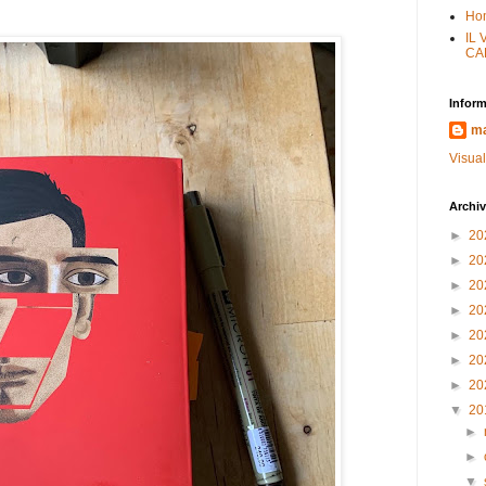
Ho
IL
CA
Inform
ma
Visual
Archiv
►
20
►
20
►
20
►
20
►
20
►
20
►
20
▼
20
►
►
▼