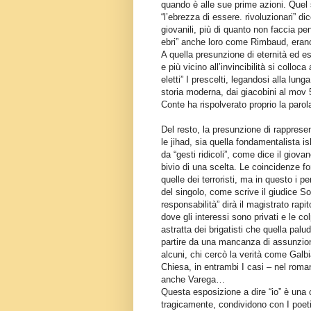
quando è alle sue prime azioni. Quel s
“l’ebrezza di essere. rivoluzionari” d
giovanili, più di quanto non faccia pen
ebri” anche loro come Rimbaud, erano 
A quella presunzione di eternità ed e
e più vicino all’invincibilità si colloca
eletti” I prescelti, legandosi alla lun
storia moderna, dai giacobini al mov 
Conte ha rispolverato proprio la parola
Del resto, la presunzione di rappresent
le jihad, sia quella fondamentalista is
da “gesti ridicoli”, come dice il giova
bivio di una scelta. Le coincidenze fo
quelle dei terroristi, ma in questo i p
del singolo, come scrive il giudice S
responsabilità” dirà il magistrato rapi
dove gli interessi sono privati e le co
astratta dei brigatisti che quella pa
partire da una mancanza di assunzione 
alcuni, chi cercò la verità come Galbia
Chiesa, in entrambi I casi – nel roma
anche Varega…
Questa esposizione a dire “io” è una ca
tragicamente, condividono con I poeti e