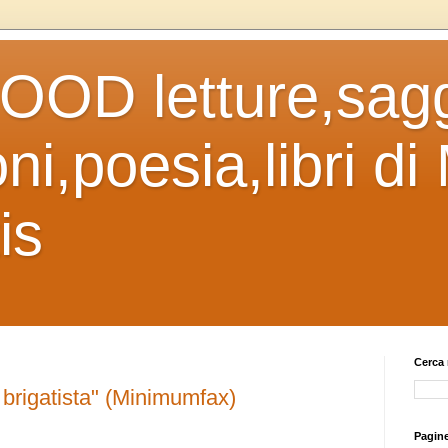
OD letture,sagg
ni,poesia,libri di
is
Cerca 
rigatista" (Minimumfax)
Pagin