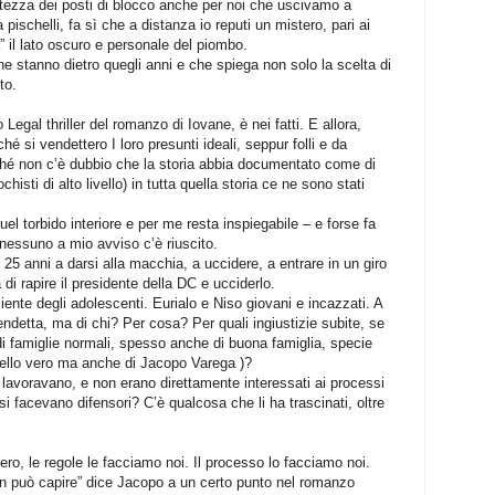
ntezza dei posti di blocco anche per noi che uscivamo a
schelli, fa sì che a distanza io reputi un mistero, pari ai
ia” il lato oscuro e personale del piombo.
e stanno dietro quegli anni e che spiega non solo la scelta di
nto.
egal thriller del romanzo di Iovane, è nei fatti. E allora,
é si vendettero I loro presunti ideali, seppur folli e da
rché non c’è dubbio che la storia abbia documentato come di
histi di alto livello) in tutta quella storia ce ne sono stati
el torbido interiore e per me resta inspiegabile – e forse fa
nessuno a mio avviso c’è riuscito.
 25 anni a darsi alla macchia, a uccidere, a entrare in un giro
a di rapire il presidente della DC e ucciderlo.
iente degli adolescenti. Eurialo e Niso giovani e incazzati. A
endetta, ma di chi? Per cosa? Per quali ingiustizie subite, se
di famiglie normali, spesso anche di buona famiglia, specie
 quello vero ma anche di Jacopo Varega )?
 lavoravano, e non erano direttamente interessati ai processi
 si facevano difensori? C’è qualcosa che li ha trascinati, oltre
ro, le regole le facciamo noi. Il processo lo facciamo noi.
n può capire” dice Jacopo a un certo punto nel romanzo