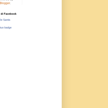
Blogger
.
 di Facebook
De Santis
 tuo badge