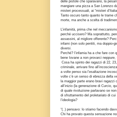
delle pistole che sparavano, la pesa
mangiare una pizza a San Lorenzo da pi
misteri processuali, ai “misteri d’Ital
Tanto oscuro tanto quanto le trame ch
morte, ma anche a scelta di tradime
L’infamità, prima che nel meccanismo L
perché uccisero? Ma soprattutto, perch
assassini, al migliore offerente? Pe
infami (non solo pentiti, ma doppio-gioc
diversi.
Perché? l’infamia ha a che fare con qu
bene Iovane a non provarci neppure, 
Cosa ha spinto dei ragazzi di 22, 23,
criminale, arrivare fino all’incoscienz
a volte penso sia l’esaltazione incosc
volte c’è un senso di ebrezza della v
la maggior parte erano bravi ragazzi 
all’inizio (la generazione di Curcio,
di quale rivoluzione parlavano se non
di sfruttamento del proletariato di cui
l’ideologia?
“(..) pensavo: lo stiamo facendo davve
Chi ha provato questa sensazione no