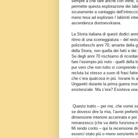
sempre a che fare anche con Irene, la
permette questa esplorazione dei labir
sicuramente a vantaggio dell’intreccio
meno tesa ad esplorare I labirinti inte
ascendenza dostoevskiana.
La Storia italiana di questi dodici anni
ritmo di una sceneggiatura – del resto
poliziotteschi anni 70, amante della gio
della Storia, non quella dei fatti e d
Se degli anni 70 rischiamo di ricordar
fare l’esempio più noto - quelli dell
pur vero che non tutto si comprende 
recluta lui stesso a suon di frasi fatt
che c’era qualcosa in più. Iovane lo
Ungaretti durante la prima guerra m
esistenziale. Ma c’era? Esisteva una
Questo tratto – per me, che vorrei 
se dovessi dire la mia, l’avrei preferit
dimensione interiore accennata e poi il
romanzesco (che va detto funziona mo
Mi rendo conto – qui la recensione di
esserci stato più o meno senziente in 