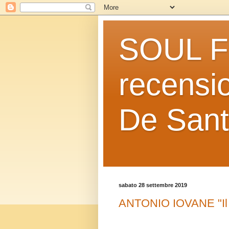
SOUL FO
recensio
De Sant
sabato 28 settembre 2019
ANTONIO IOVANE "Il b