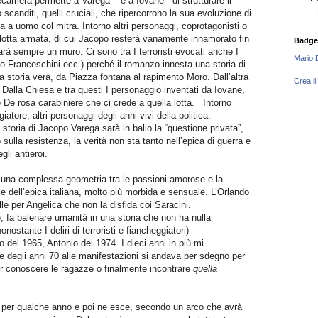
ecamera permette a Varega – e a Iovane - di strutturare il
o scanditi, quelli cruciali, che ripercorrono la sua evoluzione di
ca a uomo col mitra. Intorno altri personaggi, coprotagonisti o
lotta armata, di cui Jacopo resterà vanamente innamorato fin
Badge
sarà sempre un muro. Ci sono tra I terroristi evocati anche I
Mario 
io Franceschini ecc.) perché il romanzo innesta una storia di
a storia vera, da Piazza fontana al rapimento Moro. Dall’altra
Crea il
le Dalla Chiesa e tra questi I personaggio inventati da Iovane,
 De rosa carabiniere che ci crede a quella lotta.
Intorno
iatore, altri personaggi degli anni vivi della politica.
 storia di Jacopo Varega sarà in ballo la “questione privata”,
ulla resistenza, la verità non sta tanto nell’epica di guerra e
egli antieroi.
i una complessa geometria tra le passioni amorose e la
le dell’epica italiana, molto più morbida e sensuale. L’Orlando
le per Angelica che non la disfida coi Saracini.
, fa balenare umanità in una storia che non ha nulla
nostante I deliri di terroristi e fiancheggiatori)
 del 1965, Antonio del 1974. I dieci anni in più mi
e degli anni 70 alle manifestazioni si andava per sdegno per
er conoscere le ragazze o finalmente incontrare
quella
 per qualche anno e poi ne esce, secondo un arco che avrà