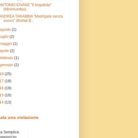
ANTONIO IOVANE "Il brigatista"
(Minimumfax)
ANDREA TARABBIA "Madrigale senza
suono" (Bollati B...
agosto
(1)
luglio
(2)
maggio
(1)
aprile
(2)
febbraio
(1)
gennaio
(2)
18
(25)
17
(18)
16
(19)
15
(10)
14
(13)
ala una violazione
a Semplice.
owered by