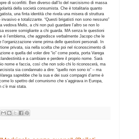
empre di sconfitti. Ben diverso dall’Io del narcisismo di massa
ngolarità della società consumista. Che è totalitaria quanto
atista, una finta identità che rivela una misera di struttura
 invasivo e totalizzante. “Questi brigatisti non sono nessuno”
 vedova Melis, a chi non può guardare l’altro se non lo
a essere somigliante a chi guarda. MA senza le questioni
rene è l’emblema, che aggredisce verbalmente Jacopo che le
 l’organizzazione viene prima delle questioni personali. In
stione privata, sia nella scelta che poi nel riconoscimento di
azione e quella del voler dire “io” come poeta, porta Varega
a clandestinità e a cambiare e perdere il proprio nome. Sarà
mbio nome e faccia, così che non solo chi lo riconoscerà, ma
arcisista sia condannato a dire: “quello non sono io” – ma
 Varega saprebbe che la sua e dei suoi compagni d’arme è
e come lo spettro del comunismo che s’aggirava in Europa,
 c’è mai stata.