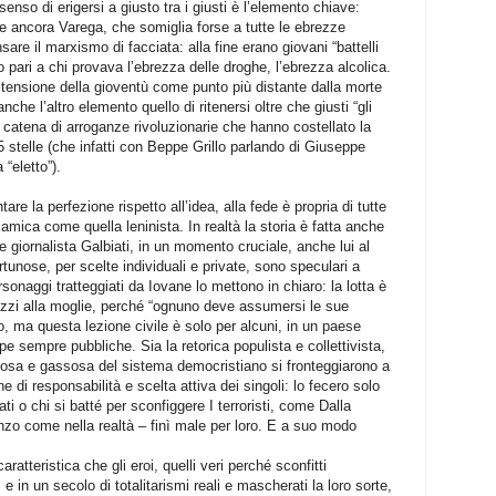
enso di erigersi a giusto tra i giusti è l’elemento chiave:
ice ancora Varega, che somiglia forse a tutte le ebrezze
sare il marxismo di facciata: alla fine erano giovani “battelli
pari a chi provava l’ebrezza delle droghe, l’ebrezza alcolica.
stensione della gioventù come punto più distante dalla morte
 anche l’altro elemento quello di ritenersi oltre che giusti “gli
ga catena di arroganze rivoluzionarie che hanno costellato la
5 stelle (che infatti con Beppe Grillo parlando di Giuseppe
 “eletto”).
are la perfezione rispetto all’idea, alla fede è propria di tutte
lamica come quella leninista. In realtà la storia è fatta anche
ne giornalista Galbiati, in un momento cruciale, anche lui al
rtunose, per scelte individuali e private, sono speculari a
ersonaggi tratteggiati da Iovane lo mettono in chiaro: la lotta è
ozzi alla moglie, perché “ognuno deve assumersi le sue
to, ma questa lezione civile è solo per alcuni, in un paese
lpe sempre pubbliche. Sia la retorica populista e collettivista,
ludosa e gassosa del sistema democristiano si fronteggiarono a
di responsabilità e scelta attiva dei singoli: lo fecero solo
ti o chi si batté per sconfiggere I terroristi, come Dalla
nzo come nella realtà – finì male per loro. E a suo modo
ratteristica che gli eroi, quelli veri perché sconfitti
 in un secolo di totalitarismi reali e mascherati la loro sorte,