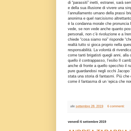
di “parassiti” inetti, estranei, sarà s
e della sua illusione di vivere una si
l’annullamento umano della prassi brig
anonima e quel narcisismo altrettanto
è la condanna morale che pronuncia la
vede, se non vede anche quanto poss
personali, non c’è rivoluzione e a I
chiede “cosa siamo noi” risponde “che
realtà tutto si gioca proprio nella que
responsabilità. La volontà di rivendic
come tanti brigatisti quegli anni, all
quello il contrappasso, l’esilio Il ca
anche di fronte a quello specchio il n
pure guardandosi negli occhi Jacopo
stata una storia di fantasmi. Più ch
come il fantasma di un ‘epica che non
alle
settembre 28, 2019
6 commenti:
venerdì 6 settembre 2019