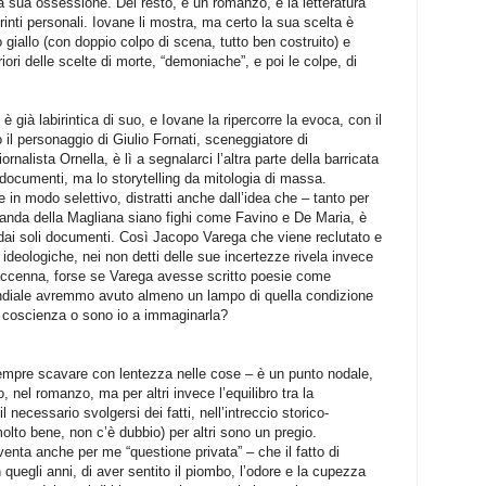
 sua ossessione. Del resto, è un romanzo, e la letteratura
inti personali. Iovane li mostra, ma certo la sua scelta è
 giallo (con doppio colpo di scena, tutto ben costruito) e
riori delle scelte di morte, “demoniache”, e poi le colpe, di
 è già labirintica di suo, e Iovane la ripercorre la evoca, con il
 il personaggio di Giulio Fornati, sceneggiatore di
rnalista Ornella, è lì a segnalarci l’altra parte della barricata
ei documenti, ma lo storytelling da mitologia di massa.
e in modo selettivo, distratti anche dall’idea che – tanto per
a banda della Magliana siano fighi come Favino e De Maria, è
dai soli documenti. Così Jacopo Varega che viene reclutato e
e ideologiche, nei non detti delle sue incertezze rivela invece
 accenna, forse se Varega avesse scritto poesie come
ondiale avremmo avuto almeno un lampo di quella condizione
 coscienza o sono io a immaginarla?
sempre scavare con lentezza nelle cose – è un punto nodale,
o, nel romanzo, ma per altri invece l’equilibro tra la
 necessario svolgersi dei fatti, nell’intreccio storico-
lto bene, non c’è dubbio) per altri sono un pregio.
venta anche per me “questione privata” – che il fatto di
quegli anni, di aver sentito il piombo, l’odore e la cupezza