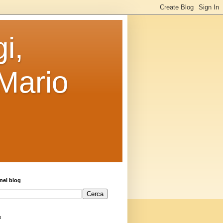
i,
 Mario
nel blog
e