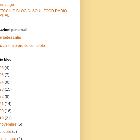
me page
 VECCHIO BLOG DI SOUL FOOD RADIO
PITAL
azioni personali
riodesantis
izza il mio profilo completo
io blog
26
(4)
25
(7)
24
(8)
23
(15)
22
(8)
21
(14)
20
(16)
19
(21)
novembre
(5)
ottobre
(5)
settembre
(2)