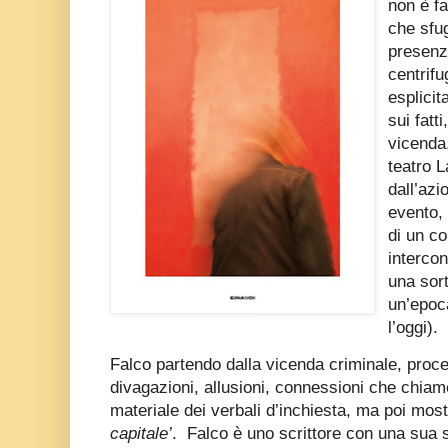
non è fa
che sfug
presenz
centrifu
esplicit
sui fatt
vicenda,
teatro 
dall’az
evento, 
di un co
intercon
una sort
un’epoca
l’oggi).
Falco partendo dalla vicenda criminale, proced
divagazioni, allusioni, connessioni che chiame
materiale dei verbali d’inchiesta, ma poi most
capitale’
.
Falco è uno scrittore con una sua s