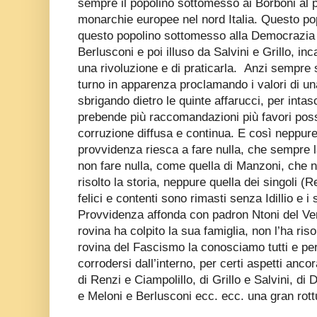
sempre il popolino sottomesso ai Borboni al p
monarchie europee nel nord Italia. Questo p
questo popolino sottomesso alla Democrazia
Berlusconi e poi illuso da Salvini e Grillo, i
una rivoluzione e di praticarla.
Anzi sempre si
turno in apparenza proclamando i valori di una
sbrigando dietro le quinte affarucci, per intasc
prebende più raccomandazioni più favori poss
corruzione diffusa e continua. E così neppur
provvidenza riesca a fare nulla, che sempre 
non fare nulla, come quella di Manzoni, che n
risolto la storia, neppure quella dei singoli 
felici e contenti sono rimasti senza Idillio e i
Provvidenza affonda con padron Ntoni del Ver
rovina ha colpito la sua famiglia, non l’ha ris
rovina del Fascismo la conosciamo tutti e per
corrodersi dall’interno, per certi aspetti anco
di Renzi e Ciampolillo, di Grillo e Salvini, di 
e Meloni e Berlusconi ecc. ecc. una gran rott