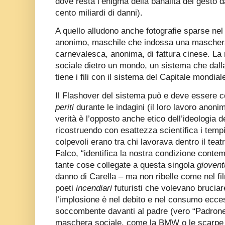
dove resta l’enigma della banalità del gesto 
cento miliardi di danni).
A quello alludono anche fotografie sparse nel
anonimo, maschile che indossa una mascher
carnevalesca, anonima, di fattura cinese. L
sociale dietro un mondo, un sistema che dall
tiene i fili con il sistema del Capitale mondial
Il Flashover del sistema può e deve essere 
periti
durante le indagini (il loro lavoro anonim
verità è l’opposto anche etico dell’ideologia d
ricostruendo con esattezza scientifica i tempi
colpevoli erano tra chi lavorava dentro il tea
Falco, “identifica la nostra condizione conte
tante cose collegate a questa singola
giovent
danno di Carella – ma non ribelle come nel fi
poeti
incendiari
futuristi che volevano bruciar
l’implosione è nel debito e nel consumo eccess
soccombente davanti al padre (vero “Padrone”)
maschera sociale, come la BMW o le scarpe 