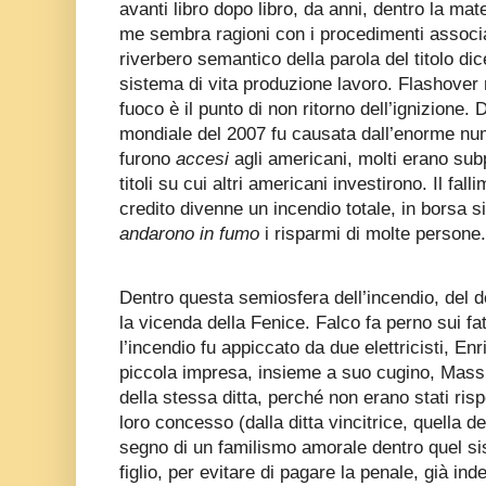
avanti libro dopo libro, da anni, dentro la ma
me sembra ragioni con i procedimenti associat
riverbero semantico della parola del titolo dic
sistema di vita produzione lavoro. Flashover n
fuoco è il punto di non ritorno dell’ignizione. Di
mondiale del 2007 fu causata dall’enorme num
furono
accesi
agli americani, molti erano sub
titoli su cui altri americani investirono. Il fall
credito divenne un incendio totale, in borsa s
andarono in fumo
i risparmi di molte persone.
Dentro questa semiosfera dell’incendio, del d
la vicenda della Fenice. Falco fa perno sui fat
l’incendio fu appiccato da due elettricisti, Enr
piccola impresa, insieme a suo cugino, Massi
della stessa ditta, perché non erano stati risp
loro concesso (dalla ditta vincitrice, quella de
segno di un familismo amorale dentro quel si
figlio, per evitare di pagare la penale, già inde