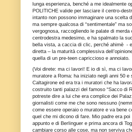
lunga esperienza, benché a me idealmente op
POLITICHE valide per lasciare il centro-destra,
intanto non possono immaginare una scelta 
ma sempre qualcosa di “sentimentale” ma sop
vergognosa, raccogliendo le palate di merda 
centrodestra medesimo, e ha spalmato la sudd
bella vista, a caccia di clic, perché ahimè
- 
diretta – la maturità complessiva dell’opinion
quella di un pre-teen capriccioso e annoiato.
(Voi direte: ma ci lavori! E io di sì, ma ci la
muratore a Roma: ha iniziato negli anni 50 e si 
Caltagirone ed era tra i muratori che ha lavor
costruito tanti palazzi del famoso “Sacco di 
potreste dire a lui che era complice dei Pala
giornalisti come me che sono nessuno (nemme
come essere operaio o muratore e va bene co
quel che mi dicono di fare. Mio padre era poi 
appunto e di Berlinguer e prima ancora di Togli
cambiare corso alle cose, ma non serviva che