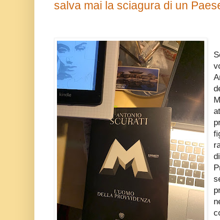
salva mai la sciagura di un Pae
S
v
A
d
M
a
p
f
r
d
P
s
p
n
c