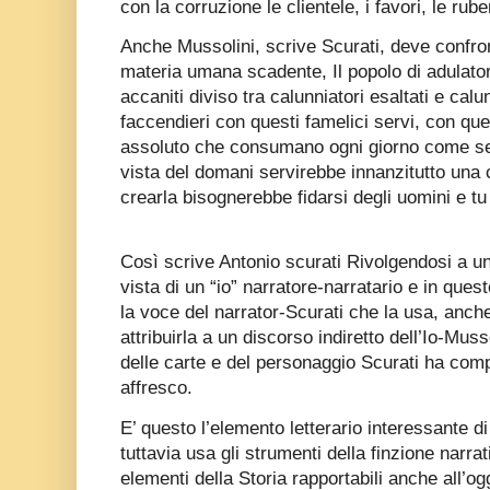
con la corruzione le clientele, i favori, le ruber
Anche Mussolini, scrive Scurati, deve confron
materia umana scadente, Il popolo di adulator
accaniti diviso tra calunniatori esaltati e calunn
faccendieri con questi famelici servi, con ques
assoluto che consumano ogni giorno come se f
vista del domani servirebbe innanzitutto una 
crearla bisognerebbe fidarsi degli uomini e tu n
Così scrive Antonio scurati Rivolgendosi a un
vista di un “io” narratore-narratario e in que
la voce del narrator-Scurati che la usa, anc
attribuirla a un discorso indiretto dell’Io-Musso
delle carte e del personaggio Scurati ha co
affresco.
E’ questo l’elemento letterario interessante di
tuttavia usa gli strumenti della finzione narrat
elementi della Storia rapportabili anche all’og