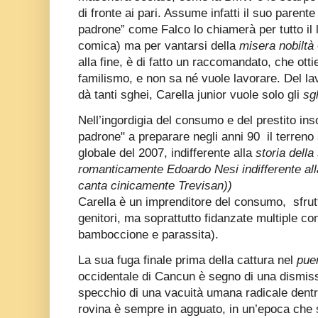
di fronte ai pari. Assume infatti il suo parent
padrone” come Falco lo chiamerà per tutto il 
comica) ma per vantarsi della
misera nobiltà
alla fine, è di fatto un raccomandato, che ott
familismo, e non sa né vuole lavorare. Del l
dà tanti sghei, Carella junior vuole solo gli
sg
Nell’ingordigia del consumo e del prestito ins
padrone" a preparare negli anni 90 il terreno 
globale del 2007, indifferente alla
storia dell
romanticamente Edoardo Nesi indifferente alla
canta cinicamente Trevisan))
Carella è un imprenditore del consumo, sfrutta
genitori, ma soprattutto fidanzate multiple 
bamboccione e parassita).
La sua fuga finale prima della cattura nel
pue
occidentale di Cancun è segno di una dismissi
specchio di una vacuità umana radicale dentr
rovina è sempre in agguato, in un’epoca che 