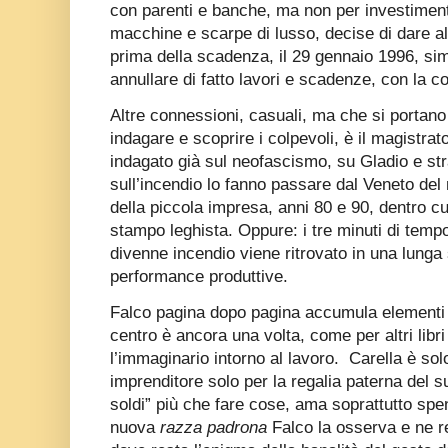
con parenti e banche, ma non per investimen
macchine e scarpe di lusso, decise di dare all
prima della scadenza, il 29 gennaio 1996, si
annullare di fatto lavori e scadenze, con la c
Altre connessioni, casuali, ma che si portano
indagare e scoprire i colpevoli, è il magistr
indagato già sul neofascismo, su Gladio e str
sull’incendio lo fanno passare dal Veneto del
della piccola impresa, anni 80 e 90, dentro cu
stampo leghista. Oppure: i tre minuti di temp
divenne incendio viene ritrovato in una lunga 
performance produttive.
Falco pagina dopo pagina accumula elementi e 
centro è ancora una volta, come per altri libri
l’immaginario intorno al lavoro.
Carella è solo
imprenditore solo per la regalia paterna del su
soldi” più che fare cose, ama soprattutto spen
nuova
razza padrona
Falco la osserva e ne re