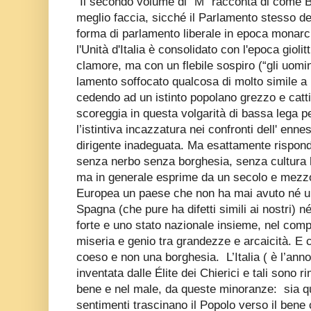
Il secondo volume di “M” racconta di come Be
meglio faccia, sicché il Parlamento stesso decr
forma di parlamento liberale in epoca monarc
l'Unità d'Italia è consolidato con l'epoca gioli
clamore, ma con un flebile sospiro (“gli uomi
lamento soffocato qualcosa di molto simile a u
cedendo ad un istinto popolano grezzo e catti
scoreggia in questa volgarità di bassa lega p
l’istintiva incazzatura nei confronti dell' en
dirigente inadeguata. Ma esattamente rispon
senza nerbo senza borghesia, senza cultura 
ma in generale esprime da un secolo e mezzo
Europea un paese che non ha mai avuto né u
Spagna (che pure ha difetti simili ai nostri)
forte e uno stato nazionale insieme, nel com
miseria e genio tra grandezze e arcaicità. E
coeso e non una borghesia.
L’Italia ( è l’ann
inventata dalle Élite dei Chierici e tali sono ri
bene e nel male, da queste minoranze:
sia q
sentimenti trascinano il Popolo verso il ben