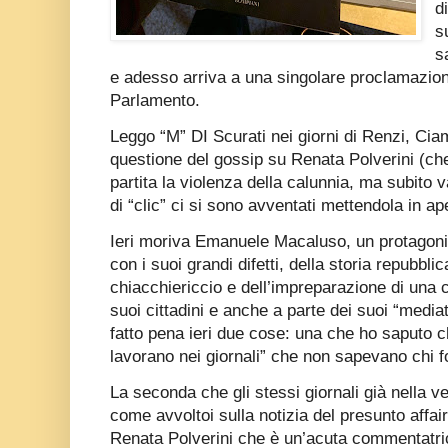
d
s
s
e adesso arriva a una singolare proclamazion
Parlamento.
Leggo “M” DI Scurati nei giorni di Renzi, Ciam
questione del gossip su Renata Polverini (che
partita la violenza della calunnia, ma subito v
di “clic” ci si sono avventati mettendola in ap
Ieri moriva Emanuele Macaluso, un protagonis
con i suoi grandi difetti, della storia repubbli
chiacchiericcio e dell’impreparazione di una 
suoi cittadini e anche a parte dei suoi “mediat
fatto pena ieri due cose: una che ho saputo 
lavorano nei giornali” che non sapevano chi 
La seconda che gli stessi giornali già nella v
come avvoltoi sulla notizia del presunto affai
Renata Polverini che è un’acuta commentatrice 