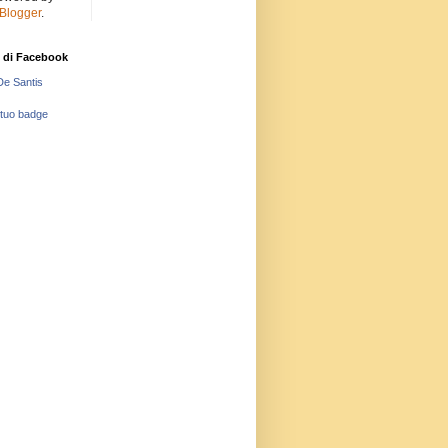
Blogger
.
 di Facebook
De Santis
 tuo badge