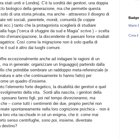
ra stati uniti e Londra). C’è la sordità dei genitori, una doppia
iclo biologico della generazione, ma che permette questa
 solo di una storia privata, ma anche - attraverso il disegno di
Badge
rate reti sociali, parentele, mondi, comunità (le coppie
anti ecc.) tanto che la protagonista sceglierà di studiare
Mario 
lla fuga (“cerca di sfuggire da sud e Magia” scrive ) – scelta
Crea il
to d’emancipazione, la discendente di paesani forse studiati
agatrice. Così come la migrazione non è solo quella di
e il sud è altro dai luoghi comuni.
 offre eccezionalmente anche ad indagare le ragioni di un
, ma in generale: organizzare un linguaggio) partendo dalla
ello che potrebbe sembrare un raddoppio meta-referenziale (e
teratura e arte che continuamente lo hanno fatto) per
 come un quadro d’insieme.
to l’elemento forte diegetico, la disabilità dei genitori e quel
 svolgimento della vita.
Sordi alla nascita, i genitori della
si sposano fanno figli, poi nel tempo divorzieranno, ma
che – come tutti i sentimenti dei due, proprio perché non
 create spontaneamente nella loro cognizione psichica -
non è
 la loro vita racchiude in sé un enigma, che è: come mai
certo senso centrifughe, sono poi, insieme, diventate
un destino?