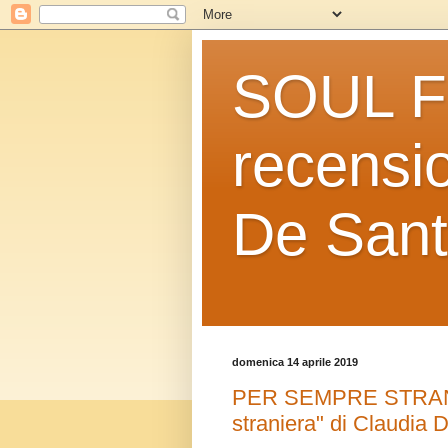
SOUL FO
recensio
De Sant
domenica 14 aprile 2019
PER SEMPRE STRANIER
straniera" di Claudia D