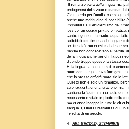
Il romanzo parla
della
lingua, ma pa
endogenesi della voce e dunque dell’i
C’è materia per l’analisi psicologica
anche una moltitudine di possibilità 
improntata sull’efficientismo del rimet
lessico, un codice privato empatico, 
centro i genitori, la madre soprattutto
sottotitoli dei film quando leggiamo de
so: fruscio)
ma quasi mai ci sembra c
perché non conoscevano al parola “am
della lingua anche per chi
la possie
dicendo troppo spesso la stessa cos
E’ la lingua, la necessità di esprimersi
muto con i segni senza fare gesti che n
che la stessa
attività muta
sia la lett
Questo non è solo un romanzo, perché
solo racconta di una relazione, ma – 
contiene la “scrittura” non solo come
necessario e vitale implicito nella stor
ma quando incappa in tutte le elucubr
sangue. Quindi Durastanti fa qui un’al
l’eredità di un secolo.
4
NEL SECOLO, STRANIERI