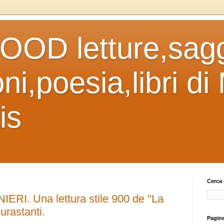
OD letture,sagg
ni,poesia,libri di
is
Cerca 
I. Una lettura stile 900 de "La
urastanti.
Pagin