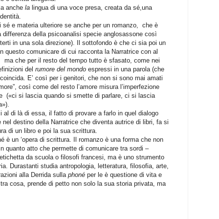
rla anche
la
lingua di una voce presa, creata da sé,una
dentità.
 di sé e materia ulteriore se anche per un romanzo,
che è
(a differenza della psicoanalisi specie anglosassone così
terti in una sola direzione). Il sottofondo è che ci sia poi un
in questo comunicare di cui racconta la Narratrice con al
,
ma che per il resto del tempo tutto è sfasato, come nei
finizioni del
rumore del mondo
espressi in una parola (che
oincida. E’ così per i genitori, che non si sono mai amati
ore”, così come del resto l’amore misura l’imperfezione
de
(«ci si lascia quando si smette di parlare, ci si lascia
a»).
 al di là di essa, il fatto di provare a farlo in quel dialogo
el destino della Narratrice che diventa autrice di libri, fa si
ura di un libro e poi la sua scrittura.
 è un ‘opera di scrittura. Il romanzo è una forma che non
in quanto atto che permette di comunicare tra sordi –
 etichetta da scuola o filosofi francesi, ma è uno strumento
ia. Durastanti studia antropologia, letteratura, filosofia, arte,
azioni alla Derrida sulla
phoné
per le è questione di vita e
tra cosa, prende di petto non solo la sua storia privata, ma