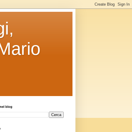
i,
 Mario
nel blog
e