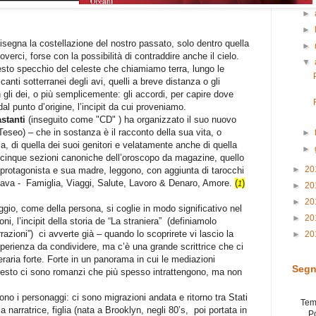
►
►
disegna la costellazione del nostro passato, solo dentro quella
►
rci, forse con la possibilità di contraddire anche il cielo.
▼
esto specchio del celeste che chiamiamo terra, lungo le
anti sotterranei degli avi, quelli a breve distanza o gli
 gli dei, o più semplicemente: gli accordi, per capire dove
 punto d’origine, l’incipit da cui proveniamo.
astanti
(inseguito come "CD" ) ha organizzato il suo nuovo
eseo) – che in sostanza è il racconto della sua vita, o
►
 di quella dei suoi genitori e velatamente anche di quella
►
e cinque sezioni canoniche dell’oroscopo da magazine, quello
►
20
 protagonista e sua madre, leggono, con aggiunta di tarocchi
cava -
Famiglia, Viaggi, Salute, Lavoro & Denaro, Amore.
(
)
1
►
20
►
20
ggio, come della persona, si coglie in modo significativo nel
►
20
oni, l’incipit della storia de “La straniera”
(definiamolo
razioni”)
ci avverte già – quando lo scoprirete vi lascio la
►
20
perienza da condividere, ma c’è una grande scrittrice che ci
raria forte. Forte in un panorama in cui le mediazioni
Segn
l resto ci sono romanzi che più spesso intrattengono, ma non
ono i personaggi: ci sono migrazioni andata e ritorno tra Stati
Tem
 la narratrice, figlia (nata a Brooklyn, negli 80’s,
poi portata in
P