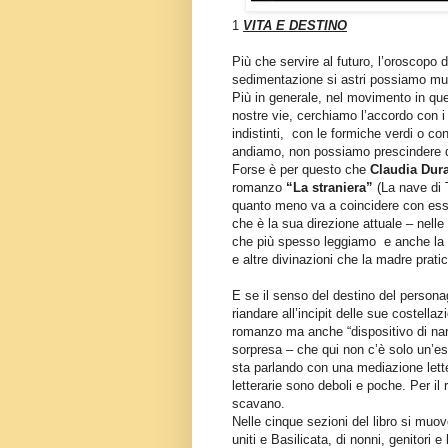
1
VITA E DESTINO
Più che servire al futuro, l’oroscopo 
sedimentazione si astri possiamo muove
Più in generale, nel movimento in qu
nostre vie, cerchiamo l’accordo con i c
indistinti,
con le formiche verdi o con
andiamo, non possiamo prescindere dal
Forse è per questo che
Claudia Dur
romanzo
“La straniera”
(La nave di T
quanto meno va a coincidere con essa,
che è la sua direzione attuale – nell
che più spesso leggiamo
e anche la
e altre divinazioni che la madre prati
E se il senso del destino del persona
riandare all’incipit delle sue costellazi
romanzo ma anche “dispositivo di nar
sorpresa – che qui non c’è solo un’es
sta parlando con una mediazione lette
letterarie sono deboli e poche. Per i
scavano.
Nelle cinque sezioni del libro si muov
uniti e Basilicata, di nonni, genitori e