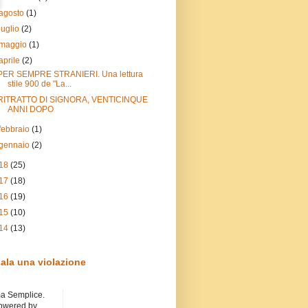
agosto
(1)
luglio
(2)
maggio
(1)
aprile
(2)
PER SEMPRE STRANIERI. Una lettura
stile 900 de "La...
RITRATTO DI SIGNORA, VENTICINQUE
ANNI DOPO
febbraio
(1)
gennaio
(2)
18
(25)
17
(18)
16
(19)
15
(10)
14
(13)
ala una violazione
a Semplice.
owered by