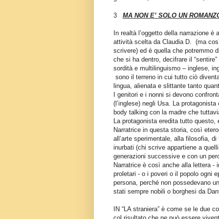
3
MA NON E’ SOLO UN ROMANZ
In realtà l’oggetto della narrazione è
attività scelta da Claudia D.
(ma così
scrivere) ed è quella che potremmo di
che si ha dentro, decifrare il “sentire”
sordità e multilinguismo – inglese, ingl
sono il terreno in cui tutto ciò diven
lingua, alienata e slittante tanto qua
I genitori e i nonni si devono confronta
(l’inglese) negli Usa. La protagonista c
body talking con la madre che tuttavia
La protagonista eredita tutto questo, 
Narratrice in questa storia, così etero
all’arte sperimentale, alla filosofia, d
inurbati (chi scrive appartiene a quelli
generazioni successive e con un perc
Narratrice è così anche alla lettera - 
proletari - o i poveri o il popolo ogni
persona, perché non possedevano una
stati sempre nobili o borghesi da Dan
IN “LA straniera” è come se le due cos
col risultato che ne può essere vivente