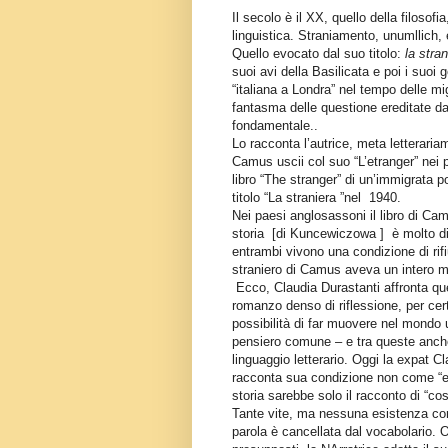
Il secolo è il XX, quello della filosofia
linguistica. Straniamento, unumllich,
Quello evocato dal suo titolo:
la stran
suoi avi della Basilicata e poi i suoi 
“italiana a Londra” nel tempo delle mig
fantasma delle questione ereditate da
fondamentale..
Lo racconta l’autrice, meta letterariam
Camus uscii col suo “L’etranger” nei 
libro “The stranger” di un’immigrata 
titolo “La straniera ”nel
1940.
Nei paesi anglosassoni il libro di Ca
storia
[di Kuncewiczowa ]
è molto d
entrambi vivono una condizione di rifiu
straniero di Camus aveva un intero mo
Ecco, Claudia Durastanti affronta qu
romanzo denso di riflessione, per cert
possibilità di far muovere nel mondo 
pensiero comune – e tra queste anche 
linguaggio letterario. Oggi la expat C
racconta sua condizione non come “e
storia sarebbe solo il racconto di “co
Tante vite, ma nessuna esistenza co
parola è cancellata dal vocabolario. 