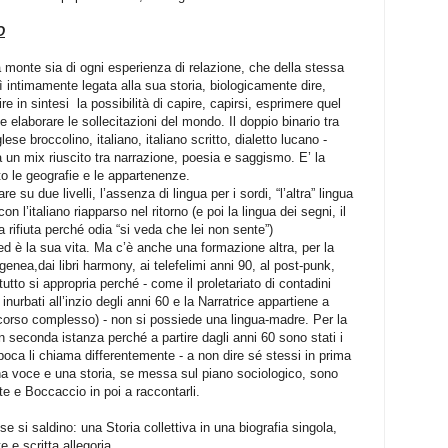
O
 a monte sia di ogni esperienza di relazione, che della stessa
 intimamente legata alla sua storia, biologicamente dire,
re in sintesi
la possibilità di capire, capirsi, esprimere quel
 e elaborare le sollecitazioni del mondo. Il doppio binario tra
ese broccolino, italiano, italiano scritto, dialetto lucano -
ta un mix riuscito tra narrazione, poesia e saggismo. E’ la
nto le geografie e le appartenenze.
re su due livelli, l’assenza di lingua per i sordi, “l’altra” lingua
on l’italiano riapparso nel ritorno (e poi la lingua dei segni, il
 rifiuta perché odia “si veda che lei non sente”)
ed è la sua vita. Ma c’è anche una formazione altra, per la
genea,dai libri harmony, ai telefelimi anni 90, al post-punk,
i tutto si appropria perché - come il proletariato di contadini
 inurbati all’inzio degli anni 60 e la Narratrice appartiene a
orso complesso) - non si possiede una lingua-madre. Per la
in seconda istanza perché a partire dagli anni 60 sono stati i
 epoca li chiama differentemente - a non dire sé stessi in prima
 voce e una storia, se messa sul piano sociologico, sono
te e Boccaccio in poi a raccontarli.
e si saldino: una Storia collettiva in una biografia singola,
 e scritta allegoria.