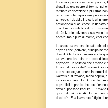
Lucania e poi di nuovo viaggi e vita, t
disabilità, uno scarto di forma,
nel c
raffinata esplorazione a più strati non
più storie di famiglia - vengono esplo
amorose, i disabili, i lucani, gli migr
antropologia quasi come un riscatto da
che diventa simbolica di un compimen
da De Martino diventa a sua volta ind
andata, ma è pure di ritorno, così com
La saldatura tra una biografia che si
espressione (scrivere, principalmente
disabilità biologica, supera anche qu
tuttavia ereditato da un secolo di let
approdare un polittico che tuttavia è
Il punto di tenuta dell’insieme è appun
che ne consegue, anche in termini di
Narratrice si trovano, fanno coppia, 
reteranno sempre legati di un legame 
esprimibili in parole che non s’erano
detto si possano tradurre. E tuttavia
queste die vita disarticolate e in un 
destino?.
E la Narratrice è figlia di 