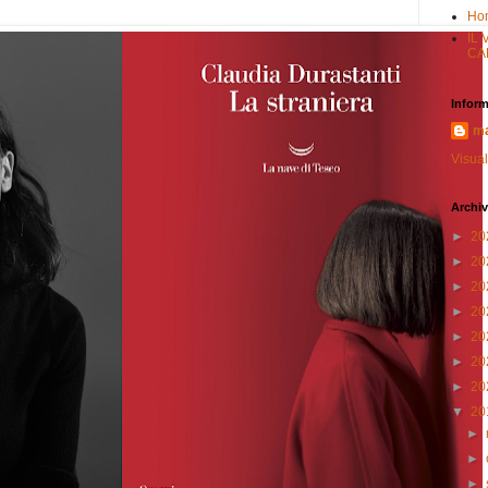
Ho
IL
CA
Inform
ma
Visual
Archiv
►
20
►
20
►
20
►
20
►
20
►
20
►
20
▼
20
►
►
►