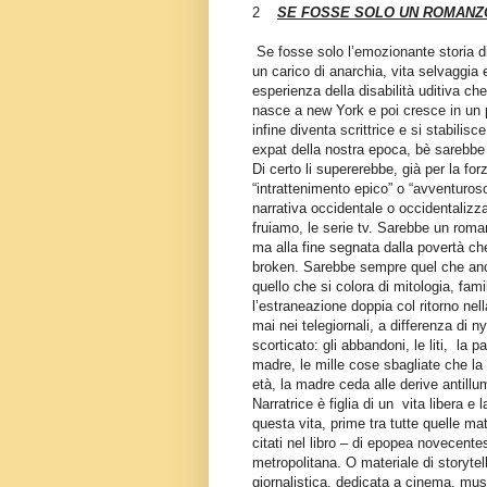
2
SE FOSSE SOLO UN ROMANZ
Se fosse solo l’emozionante storia di
un carico di anarchia, vita selvaggi
esperienza della disabilità uditiva c
nasce a new York e poi cresce in un 
infine diventa scrittrice e si stabili
expat della nostra epoca, bè sarebbe
Di certo li supererebbe, già per la fo
“intrattenimento epico” o “avventuros
narrativa occidentale o occidentalizzat
fruiamo, le serie tv. Sarebbe un roma
ma alla fine segnata dalla povertà che
broken. Sarebbe sempre quel che anch
quello che si colora di mitologia, fam
l’estraneazione doppia col ritorno nel
mai nei telegiornali, a differenza di ny
scorticato: gli abbandoni, le liti,
la p
madre, le mille cose sbagliate che la 
età, la madre ceda alle derive antillu
Narratrice è figlia di un
vita libera e 
questa vita, prime tra tutte quelle ma
citati nel libro – di epopea novecente
metropolitana. O materiale di storytell
giornalistica, dedicata a cinema, mus