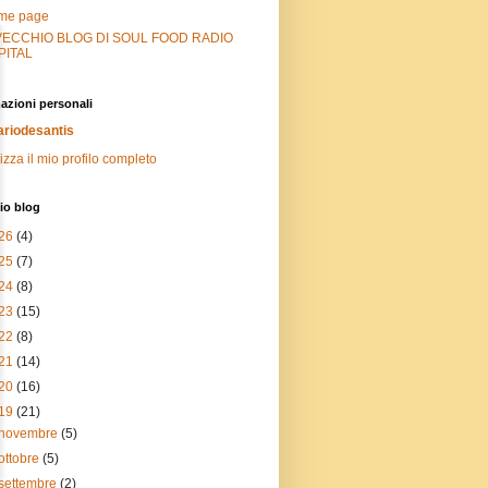
me page
 VECCHIO BLOG DI SOUL FOOD RADIO
PITAL
azioni personali
riodesantis
izza il mio profilo completo
io blog
26
(4)
25
(7)
24
(8)
23
(15)
22
(8)
21
(14)
20
(16)
19
(21)
novembre
(5)
ottobre
(5)
settembre
(2)