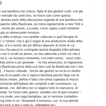
O
 una bambina che cresce, figlia di due genitori sordi, con già
a e nomade da canto loro, se fosse solo come questa
he diventa parte della educazione originale di una bambina che
paesino della Basilicata, poi torna regolarmente a new York e
sce, anche per amore, a Londra, come capita a tanti trentenni
 già un interessante romanzo.
rza della scrittura, ma sarebbe collocato in quel bisogno di
o” o “strano” che è già il segno di una produzione media della
a, e lo è anche del più diffuso deposito di storie di cui
nzo che passa la contropelo questa biografia indisciplinata,
 non ti scrolli da dentro, se non aderendo a tutto ciò che è
e è, un romanzo irriverente, con tratti comici,
verso tutto
iliare prima e poi generale
– la vita americana, la migrazione,
la Basilicata prima della sua fase cool (la Basilicata non c’era
) , il lavoro culturale . Anche dei genitori se ne fa un ritratto
aura di un padre che ti rapisce bambina perché litiga con la
fanno irritare, perfino il fatto che ormai superata la mezza
ministiche dell’italiana dei complotti e del sovranismo. La
laterale, ma
dall’altra non si negano tutte le mancanze, di
teriali. Se fosse tutto questo, sarebbe uno di quei romanzi –
sca rurale, una saga famigliare, qui in versione contadino-
ing forte in cui
Durastanti è immersa, con
la sua attività
ica rock e pop o serie tv, videogame ecc.