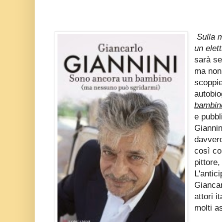
Sulla 
un elet
sarà se
ma non 
scoppie
autobio
bambin
e pubbl
Giannini
davvero
così co
pittore
L'antic
Giancar
attori i
molti as