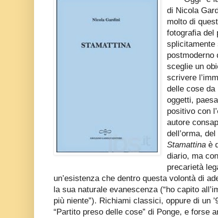
di Nicola Gard
molto di quest
fotograﬁa del 
splicitamente 
postmoderno di
sceglie un obi
scrivere l’imm
delle cose da 
oggetti, paesa
positivo con 
autore consap
dell’orma, del
Stamattina
è d
diario, ma con
precarietà leg
un’esistenza che dentro questa volontà di a
la sua naturale evanescenza (“ho capito all’
più niente”). Richiami classici, oppure di un ’
“Partito preso delle cose” di Ponge, e forse a