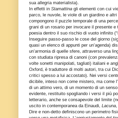
sua allegria materialista).
In effetti in
Stamattina
gli elementi con cui vie
parco, le nuvole, le viole di un giardino e alt
compongono il puzzle temporale di una perc
grani di un rosario per invocare il presente e
poesia dentro il suo rischio di vuoto inﬁnito (“i
Inseguire passo-passo le cose del giorno (si
quasi un elenco di appunti per un’agenda) dis
un’armonia di quelle sfere, attraverso una li
con studiata ripresa di canoni (con prevalenza
volte sonetti manipolati, tagliati) italiani e a
Oxford, è traduttore di molti autori, tra cui 
critici spesso a lui accostato). Nei versi cent
dicibile, inteso non come mistero, ma come l
di un attimo vero, di un momento di un senso 
evidente, restituito spogliando i versi il più po
letterario, anche se consapevole del limite (no
uscito in contemporanea da Einaudi,
Lacuna
,
Dire e non-detto deﬁniscono un perimetro ﬁsi
verso una metaﬁsica. L’aggiustamento del tir