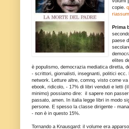
volumi 
copie.
q
riassum
Prima b
secondo
paese di
secolare
democra
elites 
è populismo, democrazia mediatica diretta, de
- scrittori, giornalisti, insegnanti, politici ecc.
network. Letture altre, comnq. visto come va 
ebook, ridicolo, - 17% di libri venduti e letti (
minimo) possiamo dire: il sapere non passerà 
passato, amen. In italia legge libri in modo si
persone. E spesso la classe dirigente - manage
- non è in questo 15%.
Tornando a Knausgard: il volume era apparso