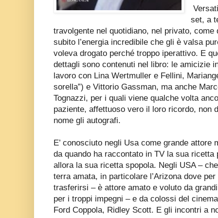
Versati
set, a 
travolgente nel quotidiano, nel privato, come 
subito l’energia incredibile che gli è valsa p
voleva drogato perché troppo iperattivo. E q
dettagli sono contenuti nel libro: le amicizie i
lavoro con Lina Wertmuller e Fellini, Mariang
sorella”) e Vittorio Gassman, ma anche Marc
Tognazzi, per i quali viene qualche volta anco
paziente, affettuoso vero il loro ricordo, non d
nome gli autografi.
E’ conosciuto negli Usa come grande attore 
da quando ha raccontato in TV la sua ricetta p
allora la sua ricetta spopola. Negli USA – c
terra amata, in particolare l’Arizona dove per
trasferirsi – è attore amato e voluto da grandi
per i troppi impegni – e da colossi del cinem
Ford Coppola, Ridley Scott. E gli incontri a no