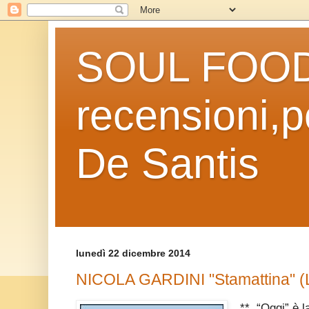
SOUL FOOD l
recensioni,po
De Santis
lunedì 22 dicembre 2014
NICOLA GARDINI "Stamattina" (La
** “Oggi” è la