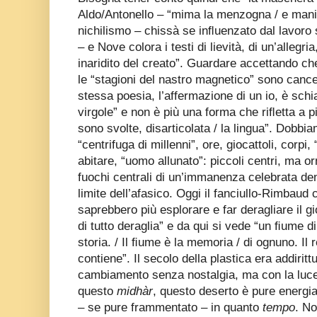
Aldo/Antonello – “mima la menzogna / e manife
nichilismo – chissà se inﬂuenzato dal lavoro 
– e Nove colora i testi di lievità, di un’allegri
inaridito del creato”. Guardare accettando c
le “stagioni del nastro magnetico” sono cance
stessa poesia, l’affermazione di un io, è schia
virgole” e non è più una forma che riﬂetta a pi
sono svolte, disarticolata / la lingua”. Dobbia
“centrifuga di millenni”, ore, giocattoli, corpi,
abitare, “uomo allunato”: piccoli centri, ma o
fuochi centrali di un’immanenza celebrata den
limite dell’afasico. Oggi il fanciullo-Rimbau
saprebbero più esplorare e far deragliare il g
di tutto deraglia” e da qui si vede “un ﬁume di
storia. / Il ﬁume è la memoria / di ognuno. Il r
contiene”. Il secolo della plastica era addirit
cambiamento senza nostalgia, ma con la luc
questo
midhàr
, questo deserto è pure energi
– se pure frammentato – in quanto
tempo
. No