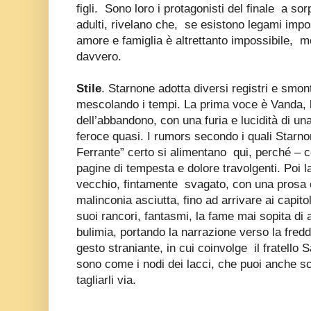
figli. Sono loro i protagonisti del finale a so
adulti, rivelano che, se esistono legami impos
amore e famiglia è altrettanto impossibile, 
davvero.
Stile
. Starnone adotta diversi registri e smont
mescolando i tempi. La prima voce è Vanda, la
dell’abbandono, con una furia e lucidità di u
feroce quasi. I rumors secondo i quali Star
Ferrante” certo si alimentano qui, perché – 
pagine di tempesta e dolore travolgenti. Poi l
vecchio, fintamente svagato, con una prosa c
malinconia asciutta, fino ad arrivare ai capitol
suoi rancori, fantasmi, la fame mai sopita di 
bulimia, portando la narrazione verso la fred
gesto straniante, in cui coinvolge il fratello 
sono come i nodi dei lacci, che puoi anche sciog
tagliarli via.