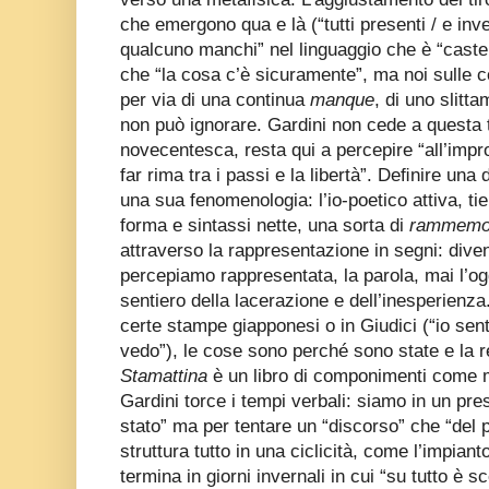
che emergono qua e là (“tutti presenti / e i
qualcuno manchi” nel linguaggio che è “castell
che “la cosa c’è sicuramente”, ma noi sulle c
per via di una continua
manque
, di uno slitt
non può ignorare. Gardini non cede a questa 
novecentesca, resta qui a percepire “all’impro
far rima tra i passi e la libertà”. Deﬁnire una
una sua fenomenologia: l’io-poetico attiva, t
forma e sintassi nette, una sorta di
rammemor
attraverso la rappresentazione in segni: dive
percepiamo rappresentata, la parola, mai l’ogg
sentiero della lacerazione e dell’inesperienza
certe stampe giapponesi o in Giudici (“io sent
vedo”), le cose sono perché sono state e la re
Stamattina
è un libro di componimenti come 
Gardini torce i tempi verbali: siamo in un pre
stato” ma per tentare un “discorso” che “del 
struttura tutto in una ciclicità, come l’impiant
termina in giorni invernali in cui “su tutto è s