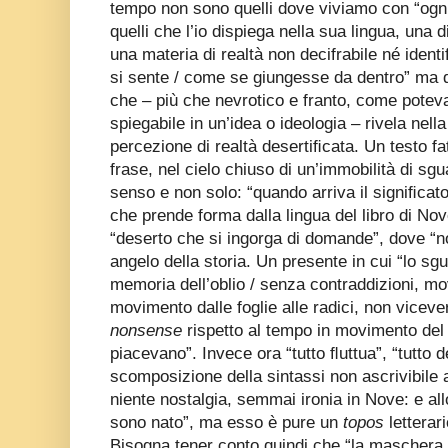
tempo non sono quelli dove viviamo con “ogni
quelli che l’io dispiega nella sua lingua, una
una materia di realtà non decifrabile né identi
si sente / come se giungesse da dentro” ma 
che – più che nevrotico e franto, come potev
spiegabile in un’idea o ideologia – rivela nell
percezione di realtà desertiﬁcata. Un testo fat
frase, nel cielo chiuso di un’immobilità di sgu
senso e non solo: “quando arriva il signiﬁcato
che prende forma dalla lingua del libro di Nov
“deserto che si ingorga di domande”, dove “n
angelo della storia. Un presente in cui “lo sg
memoria dell’oblio / senza contraddizioni, mo
movimento dalle foglie alle radici, non vicev
nonsense
rispetto al tempo in movimento del 
piacevano”. Invece ora “tutto ﬂuttua”, “tutto 
scomposizione della sintassi non ascrivibile 
niente nostalgia, semmai ironia in Nove: e all
sono nato”, ma esso è pure un
topos
lettera
Bisogna tener conto quindi che “la maschera 