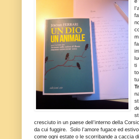
e
l
f
n
c
m
fa
in
lu
ti
to
tu
T
n
st
de
s
cresciuto in un paese dell’interno della Cor
da cui fuggire. Solo l’amore fugace ed estiv
come ogni estate o le scorribande a caccia di