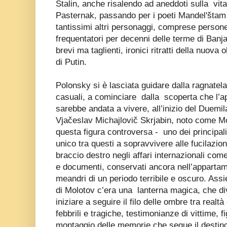
Stalin, anche risalendo ad aneddoti sulla vit
Pasternak, passando per i poeti Mandel'štam
tantissimi altri personaggi, comprese person
frequentatori per decenni delle terme di Banj
brevi ma taglienti, ironici ritratti della nuova
di Putin.
Polonsky si è lasciata guidare dalla ragnatela 
casuali, a cominciare dalla scoperta che l’
sarebbe andata a vivere, all’inizio del Duem
Vjačeslav Michajlovič Skrjabin, noto come Mo
questa figura controversa - uno dei principali
unico tra questi a sopravvivere alle fucilazion
braccio destro negli affari internazionali com
e documenti, conservati ancora nell’appartam
meandri di un periodo terribile e oscuro. Assi
di Molotov c’era una lanterna magica, che div
iniziare a seguire il filo delle ombre tra real
febbrili e tragiche, testimonianze di vittime, fi
montaggio delle memorie che segue il destino 