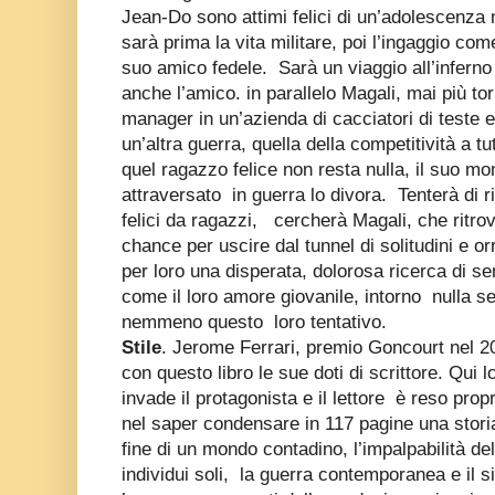
Jean-Do sono attimi felici di un’adolescenza 
sarà prima la vita militare, poi l’ingaggio co
suo amico fedele. Sarà un viaggio all’inferno 
anche l’amico. in parallelo Magali, mai più t
manager in un’azienda di cacciatori di teste 
un’altra guerra, quella della competitività a tut
quel ragazzo felice non resta nulla, il suo mo
attraversato in guerra lo divora. Tenterà di ri
felici da ragazzi, cercherà Magali, che ritrov
chance per uscire dal tunnel di solitudini e or
per loro una disperata, dolorosa ricerca di sen
come il loro amore giovanile, intorno nulla 
nemmeno questo loro tentativo.
Stile
. Jerome Ferrari, premio Goncourt nel 
con questo libro le sue doti di scrittore. Qui 
invade il protagonista e il lettore è reso propri
nel saper condensare in 117 pagine una storia
fine di un mondo contadino, l’impalpabilità d
individui soli, la guerra contemporanea e il s