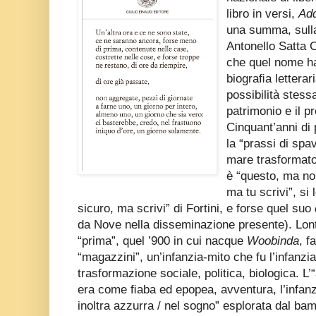
libro in versi,
Ad
una summa, sulla
Antonello Satta C
che quel nome ha
biograﬁa letterar
possibilità stes
patrimonio e il 
Cinquant’anni di 
la “prassi di spa
mare trasformato
è “questo, ma non
ma tu scrivi”, si
sicuro, ma scrivi” di Fortini, e forse quel suo
da Nove nella disseminazione presente). Lon
“prima”, quel ’900 in cui nacque
Woobinda
, f
“magazzini”, un’infanzia-mito che fu l’infanzia
trasformazione sociale, politica, biologica. L’
era come ﬁaba ed epopea, avventura, l’infanz
inoltra azzurra / nel sogno” esplorata dal ba