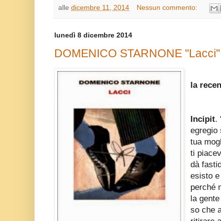
alle
dicembre 11, 2014
Nessun commento:
lunedì 8 dicembre 2014
DOMENICO STARNONE "Lacci" (
la rece
Incipit
.
egregio 
tua mogl
ti piace
dà fasti
esisto e
perché n
la gente
so che a