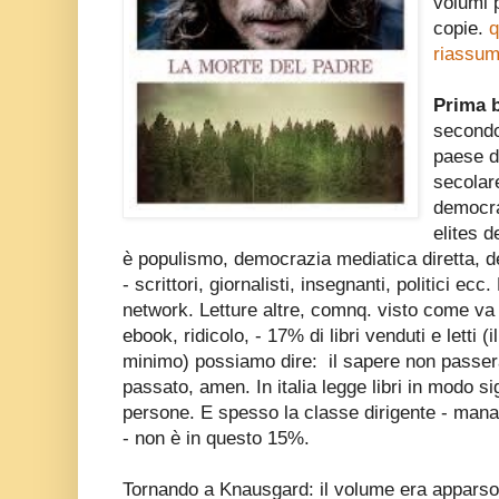
volumi 
copie.
q
riassum
Prima b
secondo
paese di
secolare
democra
elites 
è populismo, democrazia mediatica diretta, de
- scrittori, giornalisti, insegnanti, politici ecc.
network. Letture altre, comnq. visto come va 
ebook, ridicolo, - 17% di libri venduti e letti (
minimo) possiamo dire: il sapere non passerà 
passato, amen. In italia legge libri in modo si
persone. E spesso la classe dirigente - manage
- non è in questo 15%.
Tornando a Knausgard: il volume era apparso