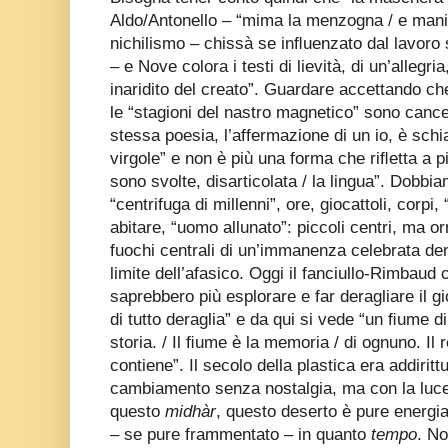
Aldo/Antonello – “mima la menzogna / e manife
nichilismo – chissà se inﬂuenzato dal lavoro 
– e Nove colora i testi di lievità, di un’allegri
inaridito del creato”. Guardare accettando c
le “stagioni del nastro magnetico” sono cance
stessa poesia, l’affermazione di un io, è schia
virgole” e non è più una forma che riﬂetta a pi
sono svolte, disarticolata / la lingua”. Dobbia
“centrifuga di millenni”, ore, giocattoli, corpi,
abitare, “uomo allunato”: piccoli centri, ma o
fuochi centrali di un’immanenza celebrata den
limite dell’afasico. Oggi il fanciullo-Rimbau
saprebbero più esplorare e far deragliare il g
di tutto deraglia” e da qui si vede “un ﬁume di
storia. / Il ﬁume è la memoria / di ognuno. Il r
contiene”. Il secolo della plastica era addirit
cambiamento senza nostalgia, ma con la luc
questo
midhàr
, questo deserto è pure energi
– se pure frammentato – in quanto
tempo
. No