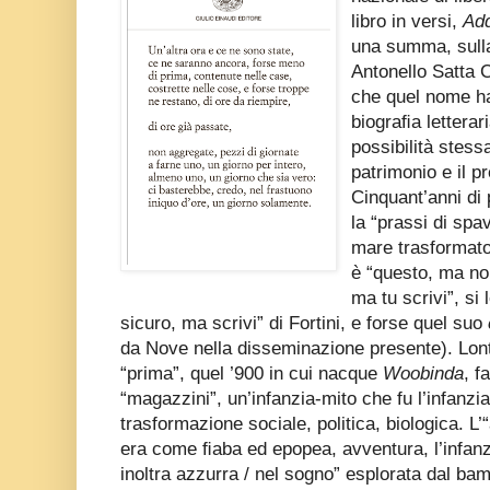
libro in versi,
Ad
una summa, sulla
Antonello Satta C
che quel nome ha
biograﬁa letterar
possibilità stes
patrimonio e il 
Cinquant’anni di 
la “prassi di spa
mare trasformato
è “questo, ma non
ma tu scrivi”, si
sicuro, ma scrivi” di Fortini, e forse quel suo
da Nove nella disseminazione presente). Lon
“prima”, quel ’900 in cui nacque
Woobinda
, f
“magazzini”, un’infanzia-mito che fu l’infanzia
trasformazione sociale, politica, biologica. L’
era come ﬁaba ed epopea, avventura, l’infanz
inoltra azzurra / nel sogno” esplorata dal ba