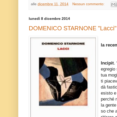
alle
dicembre 11, 2014
Nessun commento:
lunedì 8 dicembre 2014
DOMENICO STARNONE "Lacci" (
la rece
Incipit
.
egregio 
tua mogl
ti piace
dà fasti
esisto e
perché n
la gente
so che a