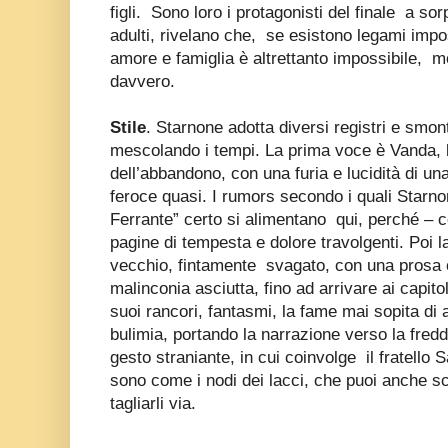
figli. Sono loro i protagonisti del finale a so
adulti, rivelano che, se esistono legami impos
amore e famiglia è altrettanto impossibile, 
davvero.
Stile
. Starnone adotta diversi registri e smont
mescolando i tempi. La prima voce è Vanda, la
dell’abbandono, con una furia e lucidità di u
feroce quasi. I rumors secondo i quali Star
Ferrante” certo si alimentano qui, perché – 
pagine di tempesta e dolore travolgenti. Poi l
vecchio, fintamente svagato, con una prosa c
malinconia asciutta, fino ad arrivare ai capitol
suoi rancori, fantasmi, la fame mai sopita di 
bulimia, portando la narrazione verso la fred
gesto straniante, in cui coinvolge il fratello 
sono come i nodi dei lacci, che puoi anche sciog
tagliarli via.