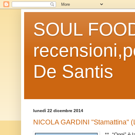
SOUL FOOD l
recensioni,po
De Santis
lunedì 22 dicembre 2014
NICOLA GARDINI "Stamattina" (La
** “Oggi” è la