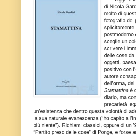
di Nicola Gard
molto di quest
fotograﬁa del 
splicitamente 
postmoderno di
sceglie un obi
scrivere l’imm
delle cose da 
oggetti, paesa
positivo con 
autore consap
dell’orma, del
Stamattina
è d
diario, ma con
precarietà leg
un’esistenza che dentro questa volontà di a
la sua naturale evanescenza (“ho capito all’
più niente”). Richiami classici, oppure di un ’
“Partito preso delle cose” di Ponge, e forse a