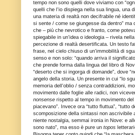
tempo non sono quelli dove viviamo con “ogni
quelli che l’io dispiega nella sua lingua, una
una materia di realtà non decifrabile né identi
si sente / come se giungesse da dentro” ma 
che – più che nevrotico e franto, come potev
spiegabile in un’idea o ideologia – rivela nell
percezione di realtà desertiﬁcata. Un testo fat
frase, nel cielo chiuso di un’immobilità di sgu
senso e non solo: “quando arriva il signiﬁcato
che prende forma dalla lingua del libro di Nov
“deserto che si ingorga di domande”, dove “n
angelo della storia. Un presente in cui “lo sg
memoria dell’oblio / senza contraddizioni, mo
movimento dalle foglie alle radici, non vicev
nonsense
rispetto al tempo in movimento del 
piacevano”. Invece ora “tutto ﬂuttua”, “tutto 
scomposizione della sintassi non ascrivibile 
niente nostalgia, semmai ironia in Nove: e all
sono nato”, ma esso è pure un
topos
lettera
Bisogna tener conto quindi che “la maschera 