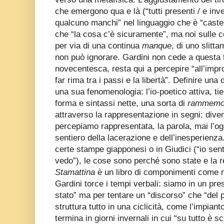
che emergono qua e là (“tutti presenti / e i
qualcuno manchi” nel linguaggio che è “castell
che “la cosa c’è sicuramente”, ma noi sulle c
per via di una continua
manque
, di uno slitt
non può ignorare. Gardini non cede a questa 
novecentesca, resta qui a percepire “all’impro
far rima tra i passi e la libertà”. Deﬁnire una
una sua fenomenologia: l’io-poetico attiva, t
forma e sintassi nette, una sorta di
rammemor
attraverso la rappresentazione in segni: dive
percepiamo rappresentata, la parola, mai l’ogg
sentiero della lacerazione e dell’inesperienza
certe stampe giapponesi o in Giudici (“io sent
vedo”), le cose sono perché sono state e la re
Stamattina
è un libro di componimenti come 
Gardini torce i tempi verbali: siamo in un pre
stato” ma per tentare un “discorso” che “del 
struttura tutto in una ciclicità, come l’impiant
termina in giorni invernali in cui “su tutto è s