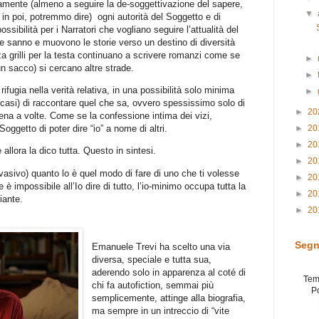
camente (almeno a seguire la de-soggettivazione del sapere,
▼
t in poi, potremmo dire) ogni autorità del Soggetto e di
ssibilità per i Narratori che vogliano seguire l’attualità del
che sanno e muovono le storie verso un destino di diversità
nza grilli per la testa continuano a scrivere romanzi come se
►
un sacco) si cercano altre strade.
►
rifugia nella verità relativa, in una possibilità solo minima
►
i casi) di raccontare quel che sa, ovvero spessissimo solo di
►
20
cena a volte. Come se la confessione intima dei vizi,
►
20
Soggetto di poter dire “io” a nome di altri.
►
20
 allora la dico tutta. Questo in sintesi.
►
20
vasivo) quanto lo è quel modo di fare di uno che ti volesse
►
20
 è impossibile all’Io dire di tutto, l’io-minimo occupa tutta la
►
20
iante.
►
20
Segn
Emanuele Trevi ha scelto una via
diversa, speciale e tutta sua,
aderendo solo in apparenza al coté di
Tem
chi fa autofiction, semmai più
P
semplicemente, attinge alla biografia,
ma sempre in un intreccio di “vite