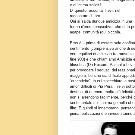
e di intima solidità.
Di questo racconta Trevi, nel
raccontare di loro.
Qui si salda dunque amicizia in una
forma d'eros conoscitivo, che di fa po
agape, comunità (qui piccola.
Eros è – prima di essere solo confin
sentimento (comprensivo anche di ses
certi equilibri di amicizia tra maschi
fine 900) e che chiamiamo Amicizia 
filosofica (Da Epicuro
Pascal a Levina
per provocare i seguaci del reazionari
maggiore, benché sia difficile approd
“autenticità”, in cui specchiare la no
amori difficili di Pia Pera, Tre vi so
destino, di ottenere molta più felicit
non si arrendono facilmente, perché c
sentimentale sull’ anima gemella che 
film. E quindi si innamorano, pensand
piena realizzazione e invece stanno s