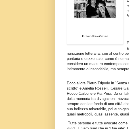
E
n
s
h
E
a
narrazione letteraria, con al centro 
paritaria e orizzontale, come è normal
considero un maestro contemporaneo 
intimorente o insondabile, ma sempre 
Ecco allora Pietro Tripodo in “Senza v
scritto” e Amelia Rosselli, Cesare Gar
Rocco Carbone e Pia Pera. Da un lato
della memoria tra divagazioni, rievoca
sempre con lo sfondo di una città che
sua bellezza miserabile, poi auto-gen
quasi metropoli, quasi assente, quas
Tutte persone e tutte evocate come v
vividi. È vero quel che in “Due vite” 