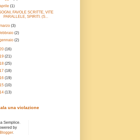
aprile
(1)
SOGNI, FAVOLE SCRITTE, VITE
PARALLELE, SPIRITI. (S...
marzo
(3)
febbraio
(2)
gennaio
(2)
20
(16)
19
(21)
18
(25)
17
(18)
16
(19)
15
(10)
14
(13)
ala una violazione
a Semplice.
owered by
Blogger
.