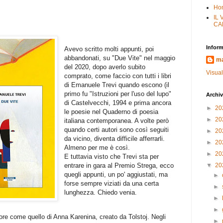
Ho
IL
CA
Inform
Avevo scritto molti appunti, poi
abbandonati, su "Due Vite" nel maggio
ma
del 2020, dopo averlo subito
Visual
comprato, come faccio con tutti i libri
di Emanuele Trevi quando escono (il
primo fu "Istruzioni per l'uso del lupo"
Archiv
di Castelvecchi, 1994 e prima ancora
►
20
le poesie nel Quaderno di poesia
►
20
italiana contemporanea. A volte però
quando certi autori sono così seguiti
►
20
da vicino, diventa difficile afferrarli.
►
20
Almeno per me è così.
►
20
E tuttavia visto che Trevi sta per
entrare in gara al Premio Strega, ecco
▼
20
quegli appunti, un po' aggiustati, ma
►
forse sempre viziati da una certa
►
lunghezza. Chiedo venia.
►
►
ore come quello di Anna Karenina, creato da Tolstoj. Negli
►