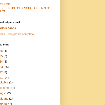
me page
 VECCHIO BLOG DI SOUL FOOD RADIO
PITAL
azioni personali
riodesantis
izza il mio profilo completo
io blog
26
(4)
25
(7)
24
(8)
23
(15)
22
(8)
21
(14)
ottobre
(1)
settembre
(1)
luglio
(2)
giugno
(1)
maggio
(1)