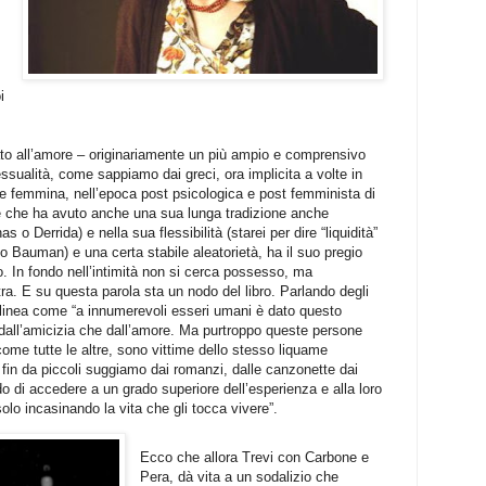
i
ato all’amore – originariamente un più ampio e comprensivo
sualità, come sappiamo dai greci, ora implicita a volte in
o e femmina, nell’epoca post psicologica e post femminista di
e che ha avuto anche una sua lunga tradizione anche
s o Derrida) e nella sua flessibilità (starei per dire “liquidità”
o Bauman) e una certa stabile aleatorietà, ha il suo pregio
o. In fondo nell’intimità non si cerca possesso, ma
stra. E su questa parola sta un nodo del libro. Parlando degli
ttolinea come “a innumerevoli esseri umani è dato questo
à dall’amicizia che dall’amore. Ma purtroppo queste persone
ome tutte le altre, sono vittime dello stesso liquame
fin da piccoli suggiamo dai romanzi, dalle canzonette dai
o di accedere a un grado superiore dell’esperienza e alla loro
olo incasinando la vita che gli tocca vivere”.
Ecco che allora Trevi con Carbone e
Pera, dà vita a un sodalizio che