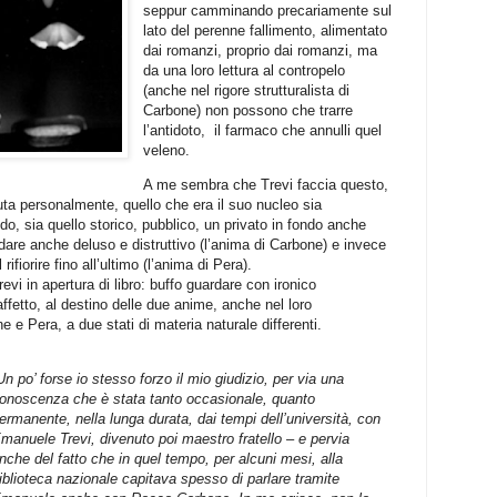
seppur camminando precariamente sul
lato del perenne fallimento, alimentato
dai romanzi, proprio dai romanzi, ma
da una loro lettura al contropelo
(anche nel rigore strutturalista di
Carbone) non possono che trarre
l’antidoto,
il farmaco che annulli quel
veleno.
A me sembra che Trevi faccia questo,
suta personalmente, quello che era il suo nucleo sia
ndo, sia quello storico, pubblico, un privato in fondo anche
andare anche deluso e distruttivo (l’anima di Carbone) e invece
rifiorire fino all’ultimo (l’anima di Pera).
evi in apertura di libro: buffo guardare con ironico
fetto, al destino delle due anime, anche nel loro
 e Pera, a due stati di materia naturale differenti.
Un po’ forse io stesso forzo il mio giudizio, per via una
onoscenza che è stata tanto occasionale, quanto
ermanente, nella lunga durata, dai tempi dell’università, con
manuele Trevi, divenuto poi maestro fratello – e pervia
nche del fatto che in quel tempo, per alcuni mesi, alla
iblioteca nazionale capitava spesso di parlare tramite