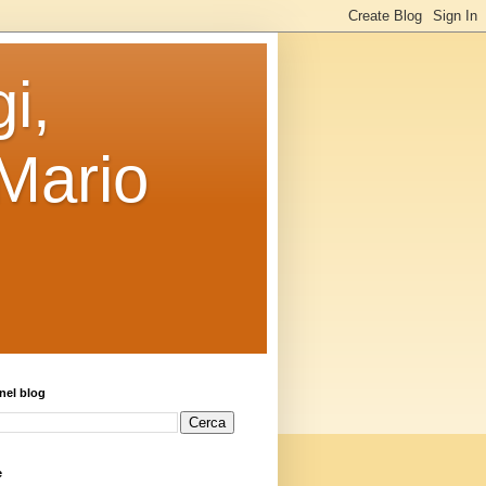
i,
 Mario
nel blog
e