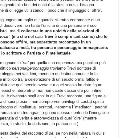
aginato alla fine dei conti è la stessa cosa: bisogna
di ci legge utilizzando il poco che il linguaggio ci offre”.
ggiungere un taglio di sguardo: si tratta certamente di un
 descrivere non tanto l’unicità di una persona e il suo
lstoj, ma di
collocare in una unicità delle relazioni di
oco” (ma che nel casi Trevi è sempre tantissimo) che lo
a possono offrire, ma soprattutto raccontano in un
qualcosa a metà, tra persona e personaggio immaginario:
 scrittore o l’artista o l’intellettuale
.
evi e ognuno lo “sa” per quella sua esperienza più pubblica può
 dittico
persona/personaggio
troviamo Trevi scrittore di
aleggia nei vari libri, racconta di destini comuni e lo fa
 in bilico tra la celebrazione di un secolo ormai fallito e
italità che quel secolo aveva e a quel secolo ha dato figure
le epoche interpreti prima, non capite cassandre poi, infine
uali è diventato negli anni in cui Trevi racconta, una figura ai
 di suoi presunti non sempre veri privilegi di casta) spinta
isogno di intellettuali scrittori, insomma i ‘mediatori’, perché
oto-romanzo su Instagram, ognuno spesso confonde l’innegabile
 garanzia di verità e autorevolezza di quel “dire” (mentre
a, lo studio, la dedizione, la pratica ecc.)
uesta deriva del
racconto di sé
, se non nella misura in cui si