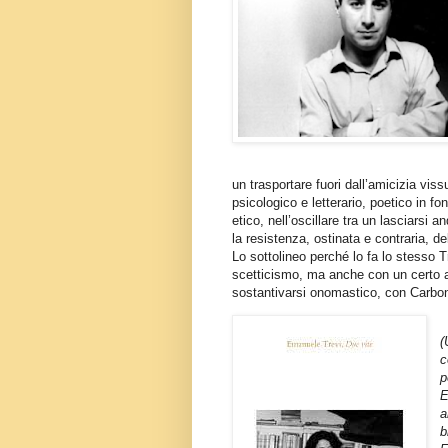
un trasportare fuori dall’amicizia vis
psicologico e letterario, poetico in fo
etico, nell’oscillare tra un lasciarsi 
la resistenza, ostinata e contraria, del 
Lo sottolineo perché lo fa lo stesso Tr
scetticismo, ma anche con un certo af
sostantivarsi onomastico, con Carbone
(
c
p
E
a
b