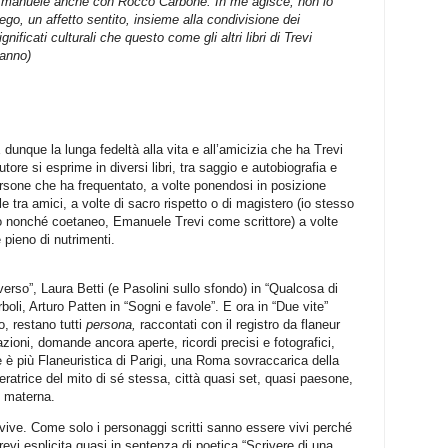
manuele anche con Rocco Carbone. In me agisce, non lo
ego, un affetto sentito, insieme alla condivisione dei
ignificati culturali che questo come gli altri libri di Trevi
anno)
 dunque la lunga fedeltà alla vita e all’amicizia che ha Trevi
utore si esprime in diversi libri, tra saggio e autobiografia e
persone che ha frequentato, a volte ponendosi in posizione
e tra amici, a volte di sacro rispetto o di magistero (io stesso
nonché coetaneo, Emanuele Trevi come scrittore) a volte
pieno di nutrimenti.
erso”, Laura Betti (e Pasolini sullo sfondo) in “Qualcosa di
boli, Arturo Patten in “Sogni e favole”. E ora in “Due vite”
, restano tutti
persona,
raccontati con il registro da flaneur
zioni, domande ancora aperte, ricordi precisi e fotografici,
 è più Flaneuristica di Parigi, una Roma sovraccarica della
eratrice del mito di sé stessa, città quasi set, quasi paesone,
i materna.
ive. Come solo i personaggi scritti sanno essere vivi perché
Trevi esplicita quasi in sentenza di poetica “Scrivere di una