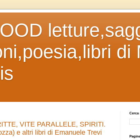
OD letture,sagg
ni,poesia,libri di
is
Cerca 
TTE, VITE PARALLELE, SPIRITI.
zza) e altri libri di Emanuele Trevi
Pagin