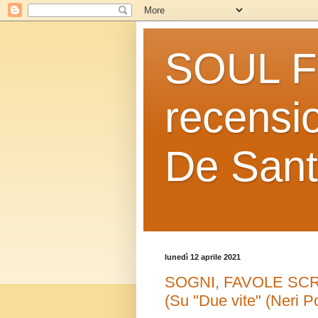
SOUL FO
recensio
De Sant
lunedì 12 aprile 2021
SOGNI, FAVOLE SCRI
(Su "Due vite" (Neri Po