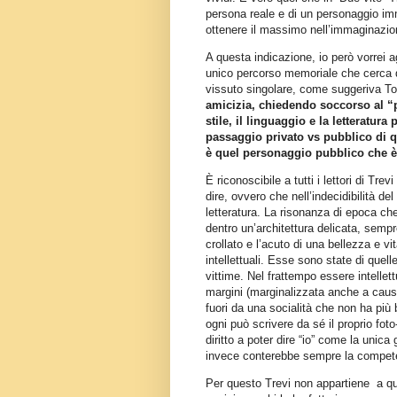
persona reale e di un personaggio imm
ottenere il massimo nell’immaginazione 
A questa indicazione, io però vorrei a
unico percorso memoriale che cerca di
vissuto singolare, come suggeriva To
amicizia, chiedendo soccorso al “p
stile, il linguaggio e la letteratur
passaggio privato vs pubblico di 
è quel personaggio pubblico che è lo
È riconoscibile a tutti i lettori di Tr
dire, ovvero che nell’indecidibilità del
letteratura. La risonanza di epoca che 
dentro un’architettura delicata, sempre
crollato e l’acuto di una bellezza e v
intellettuali. Esse sono state di quel
vittime. Nel frattempo essere intellett
margini (marginalizzata anche a causa
fuori da una socialità che non ha più b
ogni può scrivere da sé il proprio f
diritto a poter dire “io” come la unica
invece conterebbe sempre la competenz
Per questo Trevi non appartiene
a q