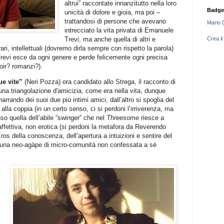
altrui” raccontate innanzitutto nella loro
Badge
unicità di dolore e gioia, ma poi –
trattandosi di persone che avevano
Mario 
intrecciato la vita privata di Emanuele
Trevi, ma anche quella di altri e
Crea il
ari, intellettuali (dovremo dirla sempre con rispetto la parola)
Trevi esce da ogni genere e perde felicemente ogni precisa
ir? romanzi?).
ue vite”
(Neri Pozza) ora candidato allo Strega, il racconto di
na triangolazione d'amicizia, come era nella vita, dunque
rrando dei suoi due più intimi amici, dall’altro si spoglia del
 alla coppia (in un certo senso, ci si perdoni l’irriverenza, ma
nso quella dell’abile “swinger” che nel
Threesome
riesce a
affettiva, non erotica (si perdoni la metafora da Reverendo
s della conoscenza, dell’apertura a intuizioni e sentire del
o una neo-agàpe di micro-comunità non confessata a sé