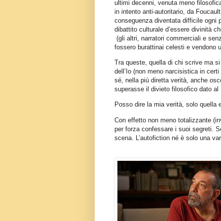
ultimi decenni, venuta meno filosofi
in intento anti-autoritario, da Foucaul
conseguenza diventata difficile ogni po
dibattito culturale d’essere divinità 
(gli altri, narratori commerciali e se
fossero burattinai celesti e vendono 
Tra queste, quella di chi scrive ma si 
dell’Io (non meno narcisistica in cert
sé, nella più diretta verità, anche os
superasse il divieto filosofico dato al 
Posso dire la mia verità, solo quella e
Con effetto non meno totalizzante (in
per forza confessare i suoi segreti. Se
scena. L’autofiction né è solo una var