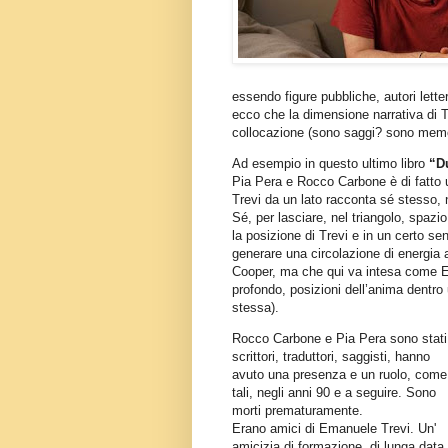
essendo figure pubbliche, autori letter
ecco che la dimensione narrativa di 
collocazione (sono saggi? sono memo
Ad esempio in questo ultimo libro
“D
Pia Pera e Rocco Carbone è di fatto u
Trevi da un lato racconta sé stesso, na
Sé, per lasciare, nel triangolo, spazio
la posizione di Trevi e in un certo se
generare una circolazione di energia 
Cooper, ma che qui va intesa come Ero
profondo, posizioni dell’anima dentr
stessa).
Rocco Carbone e Pia Pera sono stati
scrittori, traduttori, saggisti, hanno
avuto una presenza e un ruolo, come
tali, negli anni 90 e a seguire. Sono
morti prematuramente.
Erano amici di Emanuele Trevi. Un'
amicizia di formazione, di lunga data