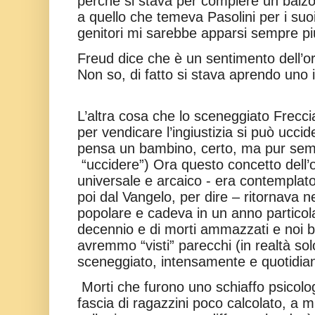
perché si stava per compiere un balzo 
a quello che temeva Pasolini per i suoi
genitori mi sarebbe apparsi sempre più 
Freud dice che è un sentimento dell’orfa
Non so, di fatto si stava aprendo uno i
L’altra cosa che lo sceneggiato Frecc
per vendicare l’ingiustizia si può ucci
pensa un bambino, certo, ma pur semp
“uccidere”)
Ora questo concetto dell’
universale e arcaico - era contemplato
poi dal Vangelo, per dire – ritornava ne
popolare e cadeva in un anno particola
decennio e di morti ammazzati e noi
avremmo “visti” parecchi (in realtà solo
sceneggiato, intensamente e quotidia
Morti che furono uno schiaffo psicolo
fascia di ragazzini poco calcolato, a m