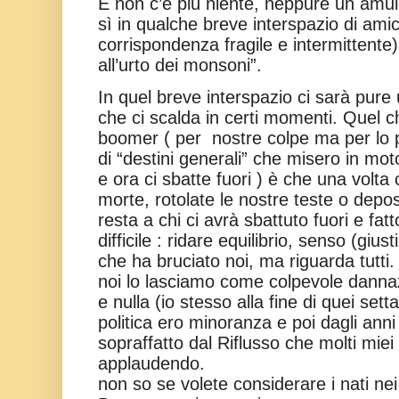
E non c’è più niente, neppure un amule
sì in qualche breve interspazio di amic
corrispondenza fragile e intermittent
all’urto dei monsoni”.
In quel breve interspazio ci sarà pure 
che ci scalda in certi momenti. Quel
boomer ( per
nostre colpe ma per lo p
di “destini generali” che misero in mo
e ora ci sbatte fuori ) è che una volt
morte, rotolate le nostre teste o depos
resta a chi ci avrà sbattuto fuori e fatt
difficile : ridare equilibrio, senso (gius
che ha bruciato noi, ma riguarda tutti.
noi lo lasciamo come colpevole dannaz
e nulla (io stesso alla fine di quei sett
politica ero minoranza e poi dagli ann
sopraffatto dal Riflusso che molti miei
applaudendo.
non so se volete considerare i nati ne