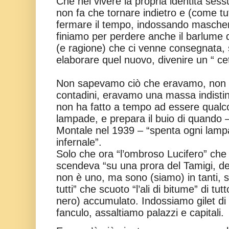
Che nel vivere la propria identità sess
non fa che tornare indietro e (come tutti
fermare il tempo, indossando maschere
finiamo per perdere anche il barlume d
(e ragione) che ci venne consegnata, 
elaborare quel nuovo, divenire un “ cet
Non sapevamo ciò che eravamo, non b
contadini, eravamo una massa indistin
non ha fatto a tempo ad essere qualc
lampade, e prepara il buio di quando
Montale nel 1939 – “spenta ogni lampa
infernale”.
Solo che ora “l’ombroso Lucifero” che
scendeva “su una prora del Tamigi, de
non è uno, ma sono (siamo) in tanti, s
tutti” che scuoto “l’ali di bitume” di tutt
nero) accumulato. Indossiamo gilet di 
fanculo, assaltiamo palazzi e capitali.