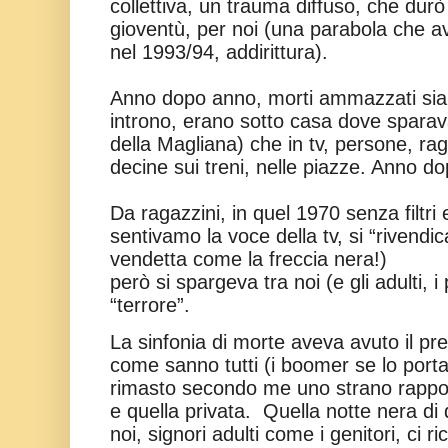
collettiva, un trauma diffuso, che durò o
gioventù, per noi (una parabola che av
nel 1993/94, addirittura).
Anno dopo anno, morti ammazzati sia 
introno, erano sotto casa dove sparav
della Magliana) che in tv, persone, rag
decine sui treni, nelle piazze. Anno d
Da ragazzini, in quel 1970 senza filtri
sentivamo la voce della tv, si “rivendic
vendetta come la freccia nera!)
però si spargeva tra noi (e gli adulti, i 
“terrore”.
La sinfonia di morte aveva avuto il pr
come sanno tutti (i boomer se lo porta
rimasto secondo me uno strano rappor
e quella privata.
Quella notte nera di
noi, signori adulti come i genitori, ci 