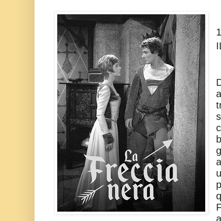
D
a
s
c
b
g
a
u
p
q
F
a