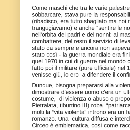
Come maschi che tra le varie palestr
sobbarcare, stava pure la responsabili
(ribadisco, era tutto sbagliato ma no
trangugiavamo) e anche “sentire le no
nell’orbita dei padri e dei nonni: ai m
combattere, del resto il servizio di lev
stato da sempre e ancora non sapev
stato così - la guerra mondiale era fin
quel 1970 in cui di guerre nel mondo c
fatto poi il militare (pure ufficiale) n
venisse giù, io ero
a difendere il conf
Dunque, bisogna prepararsi alla violen
dimostrare d’essere uomo c’era un ulter
costume,
di violenza o abuso o prepot
Pietralata, tiburtino III) roba
“patriarc
molti la “vita violenta” introno era un fa
romanzo. Una
cultura diffusa e interc
Circeo è emblematica, così come racco