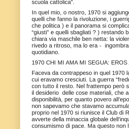
scuola cattolica”.
In quel mio, o nostro, 1970 si aggiunge
quelli che fanno la rivoluzione, i guerri
che politica ) e il panorama si complica
“giusti” e quelli sbagliati ? ) restand
chiara via maschile ben netta: la viole
rivedo a ritroso, ma lo era -
ingombra
quotidiano.
1970 CHI MI AMA MI SEGUA: ERO
Faceva da contrappeso in quel 1970 l
cui eravamo cresciuti. La guerra “fre
con tutto il resto. Nel frattempo però 
il desiderio
delle cose materiali, ch
disponibilità, per quanto povero all’ep
non sapevamo che stavamo accumuland
proprio nel 1970 si riunisce il Club d
avverte della minaccia globale dell’in
consumismo di pace. Ma questo non 