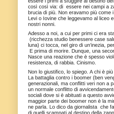
essere i primi a sfuggire al destino de
così così via: di
essere nei campi a za
brucia di più. Non eravamo più come i 
Levi o Iovine che leggevamo al liceo 
nostri nonni.
Adesso a noi, a cui per primi ci era s
(ricchezza studio benessere case sal
luna) ci tocca, nel giro di un’inezia, pe
E prima di morire. Dunque, una sec
Nasce una reazione che è spesso viole
resistenza, di rabbia. Cinismo.
Non lo giustifico, lo spiego. A chi è p
La battaglia contro i boomer (ben veng
generazionali, ma conflitti veri non a 
un normale conflitto di avvicendamento
sociali dove si è abituati a questo av
maggior parte dei boomer non è la min
ne parla. Lo dico da giornalista
che f
di quelli scampati al destino della zap