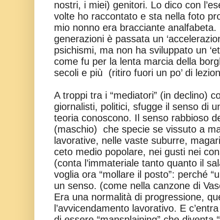
nostri, i miei) genitori. Lo dico con l’
volte ho raccontato e sta nella foto profi
mio nonno era bracciante analfabeta. S
generazioni è passata un ‘accelerazio
psichismi, ma non ha sviluppato un ‘e
come fu per la lenta marcia della bor
secoli e più
(ritiro fuori un po’ di lezion
A troppi tra i “mediatori” (in declino) c
giornalisti, politici, sfugge il senso di
teoria conoscono. Il senso rabbioso d
(maschio)
che specie se vissuto a mar
lavorative, nelle vaste suburre, magar
ceto medio popolare, nei gusti nei con
(conta l’immateriale tanto quanto il sa
voglia ora “mollare il posto”: perché “
un senso. (come nella canzone di Vas
Era una normalità di progressione, que
l’avvicendamento lavorativo. E c’entr
di essere “mansplaining” che diventa 