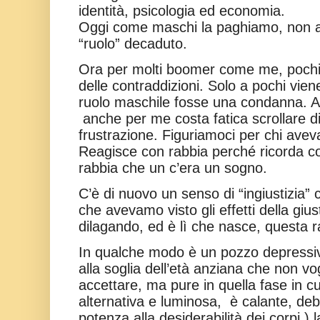
identità, psicologia ed economia.
Oggi come maschi la paghiamo, non ab
“ruolo” decaduto.
Ora per molti boomer come me, pochi f
delle contraddizioni. Solo a pochi vien
ruolo maschile fosse una condanna. Al
anche per me costa fatica scrollare d
frustrazione. Figuriamoci per chi aveva
Reagisce con rabbia perché ricorda c
rabbia che un c’era un sogno.
C’è di nuovo un senso di “ingiustizia” 
che avevamo visto gli effetti della giust
dilagando, ed è lì che nasce, questa r
In qualche modo è un pozzo depressiv
alla soglia dell’età anziana che non vo
accettare, ma pure in quella fase in cui
alternativa e luminosa,
è calante, deb
potenza alla desiderabilità dei corpi ) 