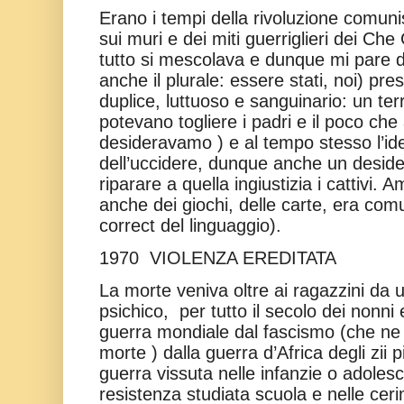
Erano i tempi della rivoluzione comu
sui muri e dei miti guerriglieri dei C
tutto si mescolava e dunque mi pare d
anche il plurale: essere stati, noi) pr
duplice, luttuoso e sanguinario: un ter
potevano togliere i padri e il poco ch
desideravamo ) e al tempo stesso l’idea
dell’uccidere, dunque anche un desid
riparare a quella ingiustizia i cattivi
anche dei giochi, delle carte, era comu
correct del linguaggio).
1970
VIOLENZA EREDITATA
La morte veniva oltre ai ragazzini da 
psichico,
per tutto il secolo dei nonni 
guerra mondiale dal fascismo (che ne 
morte ) dalla guerra d’Africa degli zii 
guerra vissuta nelle infanzie o adolesc
resistenza studiata scuola e nelle ce