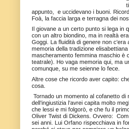
t
appunto,
e uccidevano i buoni. Ricor
Foà, la faccia larga e terragna dei nost
Il giovane a un certo punto si lega in q
con un altro biondino, ma in realtà er
Goggi. La fluidità di genere non c’era
memoria della tradizione elisabettiana d
mascheramento femmina maschio è c
teatrale). Ho vaga memoria qui, ma u
comunque, su me seienne lo fece.
Altre cose che ricordo aver capito: che 
cosa.
Tornado un momento al cofanetto di 
dell’ingiustizia l’avrei capita molto megl
che lessi e mi folgorò, e che fu il primo
Oliver Twist di Dickens. Ovvero:
Come
sei anni. Lui Orfano rispecchiava in f