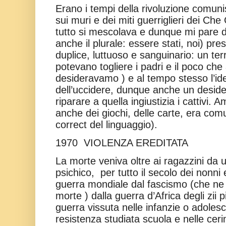
Erano i tempi della rivoluzione comu
sui muri e dei miti guerriglieri dei C
tutto si mescolava e dunque mi pare d
anche il plurale: essere stati, noi) pr
duplice, luttuoso e sanguinario: un ter
potevano togliere i padri e il poco ch
desideravamo ) e al tempo stesso l’idea
dell’uccidere, dunque anche un desid
riparare a quella ingiustizia i cattivi
anche dei giochi, delle carte, era comu
correct del linguaggio).
1970
VIOLENZA EREDITATA
La morte veniva oltre ai ragazzini da 
psichico,
per tutto il secolo dei nonni 
guerra mondiale dal fascismo (che ne 
morte ) dalla guerra d’Africa degli zii 
guerra vissuta nelle infanzie o adolesc
resistenza studiata scuola e nelle ce