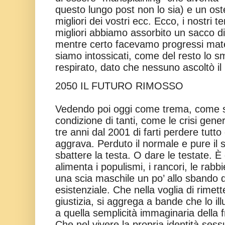
questo lungo post non lo sia) e un ost
migliori dei vostri ecc. Ecco, i nostri 
migliori abbiamo assorbito un sacco di
mentre certo facevamo progressi mate
siamo intossicati, come del resto lo
respirato, dato che nessuno ascoltò 
2050 IL FUTURO RIMOSSO
Vedendo poi oggi come trema, come s
condizione di tanti, come le crisi gene
tre anni dal 2001 di farti perdere tutto
aggrava. Perduto il normale e pure il 
sbattere la testa. O dare le testate. 
alimenta i populismi, i rancori, le rabb
una scia maschile un po’ allo sbando d
esistenziale. Che nella voglia di rimette
giustizia, si aggrega a bande che lo ill
a quella semplicità immaginaria della 
Che nel vivere la propria identità sess