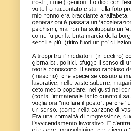
nostri, i miei) genitori. Lo dico con l’
volte ho raccontato e sta nella foto profi
mio nonno era bracciante analfabeta. S
generazioni è passata un ‘accelerazio
psichismi, ma non ha sviluppato un ‘e
come fu per la lenta marcia della bor
secoli e più
(ritiro fuori un po’ di lezion
A troppi tra i “mediatori” (in declino) c
giornalisti, politici, sfugge il senso di
teoria conoscono. Il senso rabbioso d
(maschio)
che specie se vissuto a mar
lavorative, nelle vaste suburre, magar
ceto medio popolare, nei gusti nei con
(conta l’immateriale tanto quanto il sa
voglia ora “mollare il posto”: perché “
un senso. (come nella canzone di Vas
Era una normalità di progressione, que
l’avvicendamento lavorativo. E c’entr
di essere “mansplaining” che diventa 