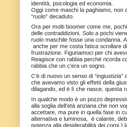
identità, psicologia ed economia.
Oggi come maschi la paghiamo, non ab
“ruolo” decaduto.
Ora per molti boomer come me, pochi f
delle contraddizioni. Solo a pochi vien
ruolo maschile fosse una condanna. Al
anche per me costa fatica scrollare d
frustrazione. Figuriamoci per chi aveva
Reagisce con rabbia perché ricorda c
rabbia che un c’era un sogno.
C’è di nuovo un senso di “ingiustizia” 
che avevamo visto gli effetti della giust
dilagando, ed è lì che nasce, questa r
In qualche modo è un pozzo depressiv
alla soglia dell’età anziana che non vo
accettare, ma pure in quella fase in cui
alternativa e luminosa,
è calante, deb
potenza alla desiderabilità dei corpi ) 