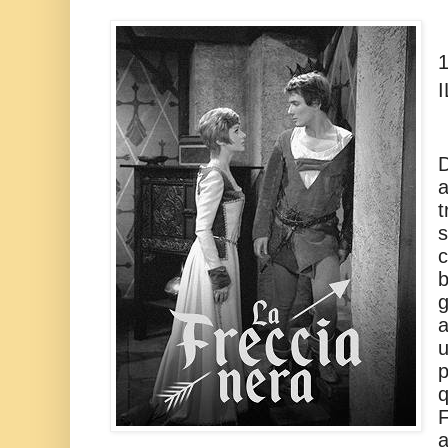
D
a
s
c
b
g
a
u
p
q
F
a