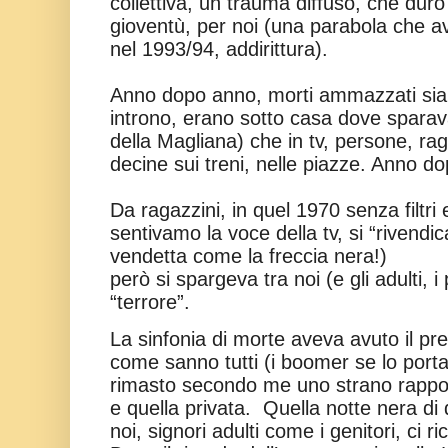
collettiva, un trauma diffuso, che durò o
gioventù, per noi (una parabola che av
nel 1993/94, addirittura).
Anno dopo anno, morti ammazzati sia 
introno, erano sotto casa dove sparav
della Magliana) che in tv, persone, rag
decine sui treni, nelle piazze. Anno d
Da ragazzini, in quel 1970 senza filtri
sentivamo la voce della tv, si “rivendic
vendetta come la freccia nera!)
però si spargeva tra noi (e gli adulti, i 
“terrore”.
La sinfonia di morte aveva avuto il pr
come sanno tutti (i boomer se lo porta
rimasto secondo me uno strano rappor
e quella privata.
Quella notte nera di
noi, signori adulti come i genitori, ci 