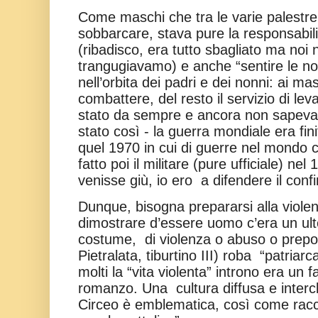
Come maschi che tra le varie palestr
sobbarcare, stava pure la responsabili
(ribadisco, era tutto sbagliato ma no
trangugiavamo) e anche “sentire le no
nell’orbita dei padri e dei nonni: ai m
combattere, del resto il servizio di lev
stato da sempre e ancora non sapev
stato così - la guerra mondiale era fin
quel 1970 in cui di guerre nel mondo c
fatto poi il militare (pure ufficiale) n
venisse giù, io ero
a difendere il conf
Dunque, bisogna prepararsi alla violen
dimostrare d’essere uomo c’era un ulter
costume,
di violenza o abuso o prepot
Pietralata, tiburtino III) roba
“patriarc
molti la “vita violenta” introno era un fa
romanzo. Una
cultura diffusa e interc
Circeo è emblematica, così come racco