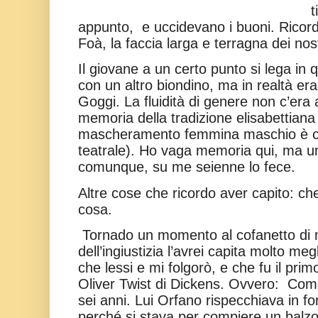
t
appunto,
e uccidevano i buoni. Ricor
Foà, la faccia larga e terragna dei nost
Il giovane a un certo punto si lega in q
con un altro biondino, ma in realtà er
Goggi. La fluidità di genere non c’era
memoria della tradizione elisabettiana d
mascheramento femmina maschio è c
teatrale). Ho vaga memoria qui, ma u
comunque, su me seienne lo fece.
Altre cose che ricordo aver capito: che 
cosa.
Tornado un momento al cofanetto di 
dell’ingiustizia l’avrei capita molto megl
che lessi e mi folgorò, e che fu il primo
Oliver Twist di Dickens. Ovvero:
Come
sei anni. Lui Orfano rispecchiava in f
perché si stava per compiere un balzo 