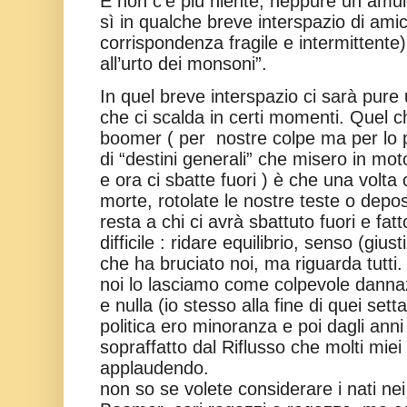
E non c’è più niente, neppure un amule
sì in qualche breve interspazio di amic
corrispondenza fragile e intermittent
all’urto dei monsoni”.
In quel breve interspazio ci sarà pure 
che ci scalda in certi momenti. Quel
boomer ( per
nostre colpe ma per lo p
di “destini generali” che misero in mo
e ora ci sbatte fuori ) è che una volt
morte, rotolate le nostre teste o depos
resta a chi ci avrà sbattuto fuori e fatt
difficile : ridare equilibrio, senso (gius
che ha bruciato noi, ma riguarda tutti.
noi lo lasciamo come colpevole dannaz
e nulla (io stesso alla fine di quei sett
politica ero minoranza e poi dagli ann
sopraffatto dal Riflusso che molti miei
applaudendo.
non so se volete considerare i nati ne