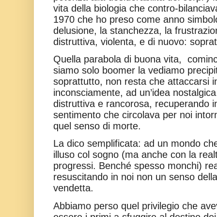
vita della biologia che contro-bilanciav
1970 che ho preso come anno simb
delusione, la stanchezza, la frustrazi
distruttiva, violenta, e di nuovo: sopr
Quella parabola di buona vita,
cominc
siamo solo boomer la vediamo precipit
soprattutto, non resta che attaccarsi
inconsciamente, ad un’idea nostalgica
distruttiva e rancorosa, recuperando
sentimento che circolava per noi intorn
quel senso di morte.
La dico semplificata: ad un mondo che
illuso col sogno (ma anche con la real
progressi. Benché spesso monchi) r
resuscitando in noi non un senso della
vendetta.
Abbiamo perso quel privilegio che ave
essere i primi a sfuggire al destino de