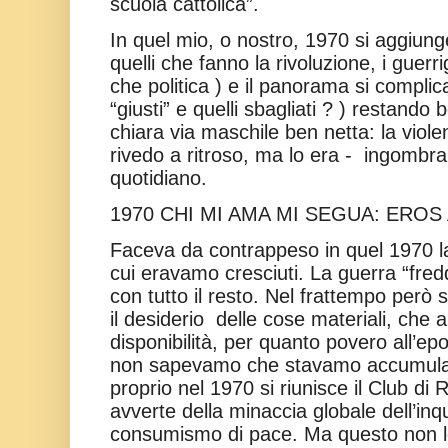
scuola cattolica”.
In quel mio, o nostro, 1970 si aggiunge
quelli che fanno la rivoluzione, i guerri
che politica ) e il panorama si complica
“giusti” e quelli sbagliati ? ) restand
chiara via maschile ben netta: la viole
rivedo a ritroso, ma lo era -
ingombra
quotidiano.
1970 CHI MI AMA MI SEGUA: ERO
Faceva da contrappeso in quel 1970 l
cui eravamo cresciuti. La guerra “fre
con tutto il resto. Nel frattempo però 
il desiderio
delle cose materiali, ch
disponibilità, per quanto povero all’ep
non sapevamo che stavamo accumuland
proprio nel 1970 si riunisce il Club d
avverte della minaccia globale dell’in
consumismo di pace. Ma questo non 