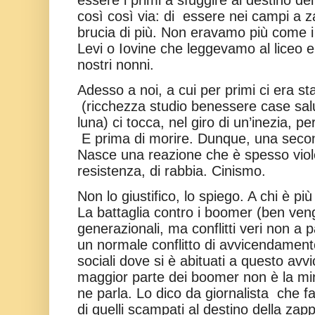
così così via: di
essere nei campi a za
brucia di più. Non eravamo più come i 
Levi o Iovine che leggevamo al liceo 
nostri nonni.
Adesso a noi, a cui per primi ci era s
(ricchezza studio benessere case sal
luna) ci tocca, nel giro di un’inezia, pe
E prima di morire. Dunque, una sec
Nasce una reazione che è spesso viole
resistenza, di rabbia. Cinismo.
Non lo giustifico, lo spiego. A chi è p
La battaglia contro i boomer (ben veng
generazionali, ma conflitti veri non a 
un normale conflitto di avvicendamento
sociali dove si è abituati a questo av
maggior parte dei boomer non è la min
ne parla. Lo dico da giornalista
che f
di quelli scampati al destino della zap