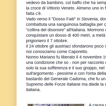
vedevo da bambino, col baffo che ha sempre
la croce di Vittorio Veneto. Almeno uno in f
fatta c'è.
Vado verso il "Dosso Faiti" in Slovenia, do
combattuta una sanguinosa battaglia per c
"collina del disonore" all'italiana. Morirono 
conquistare un dosso di 400 metri, a metà 
prigioniero il 7 ottobre.
il 24 ottobre gli austriaci sfondarono poco
noi conosciamo come Caporetto.
Nonno Mariano fu liberato il 4 novembre 19
una condizione che so - non per racconto 
solo la sua sofferenza e il suo groppo, nel d
sull'argomento - pessime e con l'onta dell
bastardo del Generale Cadorna, che fu un
Supremo delle Forze Italiane ma diede la co
italiana.
A causa d