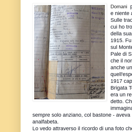
Domani
e niente a
Sulle tra
cui ho tr
della sua
1915. Fu 
sul Monte
Pale di 
che il no
anche un 
quell'es
1917 capo
Brigata T
era un re
detto. Ch
immaginar
sempre solo anziano, col bastone - aveva 2
analfabeta.
Lo vedo attraverso il ricordo di una foto c