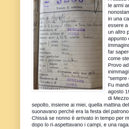
le armi a
nonostant
in una c
essere a
un altro 
appunto e
immagino
far sape
come stes
Provo ad
inimmagi
"sempre 
Fu mandat
agosto 1
di Mezzo
sepolto, insieme ai miei, quella mattina d
suonavano perché era la festa del patron
Chissà se nonno è arrivato in tempo per me
dopo lo ri-aspettavano i campi, e una ragaz