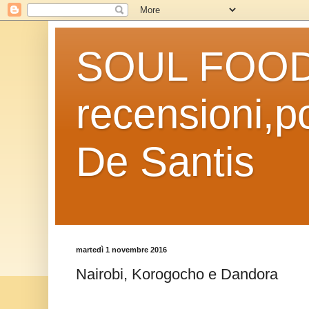
SOUL FOOD l
recensioni,po
De Santis
martedì 1 novembre 2016
Nairobi, Korogocho e Dandora