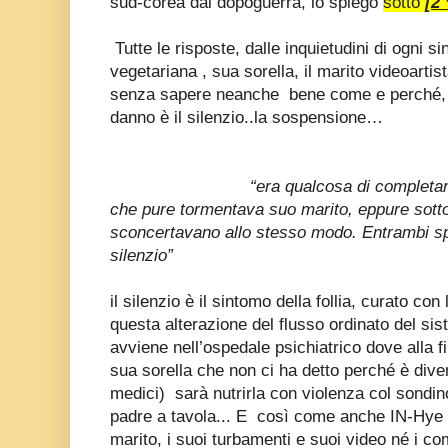
sud-corea dal dopoguerra, lo spiego
sotto
[2 
Tutte le risposte, dalle inquietudini di ogni s
vegetariana , sua sorella, il marito videoartis
senza sapere neanche bene come e perché, al
danno è il silenzio..la sospensione…
“era qualcosa di completa
che pure tormentava suo marito, eppure sotto c
sconcertavano allo stesso modo. Entrambi s
silenzio”
il silenzio è il sintomo della follia, curato co
questa alterazione del flusso ordinato del si
avviene nell’ospedale psichiatrico dove alla fi
sua sorella che non ci ha detto perché è dive
medici) sarà nutrirla con violenza col sondin
padre a tavola... E così come anche IN-Hye 
marito, i suoi turbamenti e suoi video né i co