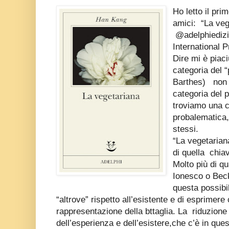
Ho letto il pri
amici: “La ve
@adelphiedizi
International 
Dire mi è piaci
categoria del 
Barthes) non è
categoria del 
troviamo una c
probalematica,
stessi.
“La vegetarian
di quella chia
Molto più di q
Ionesco o Beck
questa possibi
“altrove” rispetto all’esistente e di esprimer
rappresentazione della bttaglia. La riduzione
dell’esperienza e dell’esistere,che c’è in qu