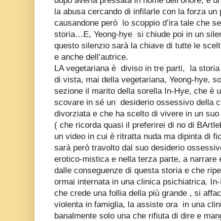
dopo averla pressata in nome dell’onore, e di
la abusa cercando di infilarle con la forza un
causandone però lo scoppio d’ira tale che seg
storia…E, Yeong-hye si chiude poi in un silenz
questo silenzio sarà la chiave di tutte le scel
e anche dell’autrice.
LA vegetariana è diviso in tre parti, la stori
di vista, mai della vegetariana, Yeong-hye, so
sezione il marito della sorella In-Hye, che è 
scovare in sé un desiderio ossessivo della 
divorziata e che ha scelto di vivere in un s
( che ricorda quasi il preferirei di no di BArtl
un video in cui è ritratta nuda ma dipinta di fi
sarà però travolto dal suo desiderio ossessi
erotico-mistica e nella terza parte, a narrare è
dalle conseguenze di questa storia e che rip
ormai internata in una clinica psichiatrica. I
che crede una follia della più grande , si affa
violenta in famiglia, la assiste ora in una cl
banalmente solo una che rifiuta di dire e man