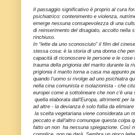
Il passaggio significativo è proprio al cura fo
psichiatrico: contenimento e violenza, nutrim
emerge nessuna consapevolezza di una cultur
di reinserimento del disagiato, accolto nella s
rinchiuso.
In “lette da uno sconosciuto” il film del ci
stessa cosa: è la storia di una donna che per
capacità di riconoscere le persone e le cose 
trauma della prigionia del marito durante la r
prigionia il marito torna a casa ma appunto p
quando l’uomo si rivolge ad uno psichiatra qu
nella cina comunista e isolazionista - che citare
europei come a sottolineare che non c'è una 
quella elaborata dall'Europa, altrimenti per 
ad altre - la devianza è solo follia da elimiar
la scelta vegetariana viene considerata un m
peccato e dall'altro comunque questa colpa q
fatto un non ha nessuna spiegazione. Così n
complice, non ne darà. Sembra un gioco letter