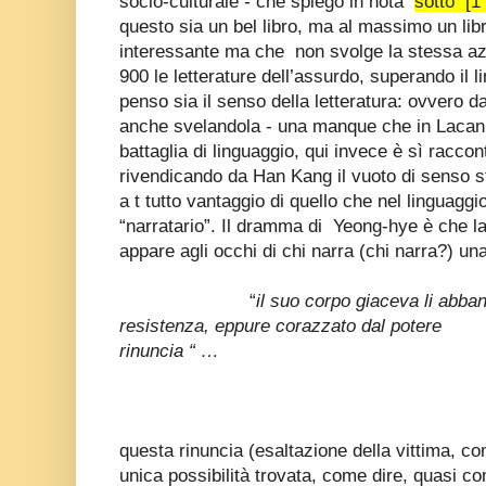
socio-culturale - che spiego in nota
sotto [1
questo sia un bel libro, ma al massimo un lib
interessante ma che non svolge la stessa azi
900 le letterature dell’assurdo, superando il l
penso sia il senso della letteratura: ovvero d
anche svelandola - una manque che in Lacan 
battaglia di linguaggio, qui invece è sì raccon
rivendicando da Han Kang il vuoto di senso 
a t tutto vantaggio di quello che nel linguaggio
“narratario”. Il dramma di Yeong-hye è che la
appare agli occhi di chi narra (chi narra?) un
“
il suo corpo giaceva li abb
resistenza, eppure corazzato dal po
rinuncia “ …
questa rinuncia (esaltazione della vittima, c
unica possibilità trovata, come dire, quasi 