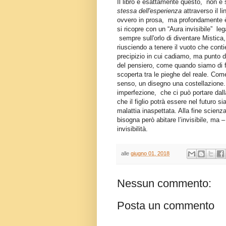
Il libro è esattamente questo,
non è 
stessa dell'esperienza
attraverso il l
ovvero in prosa,
ma profondamente è 
si ricopre con un “Aura invisibile”
leg
sempre sull'orlo di diventare Mistica,
riusciendo a tenere il vuoto che cont
precipizio in cui cadiamo, ma punto d
del pensiero, come quando siamo di 
scoperta tra le pieghe del reale. Come 
senso, un disegno una costellazione.
imperfezione,
che ci può portare dall
che il figlio potrà essere nel futuro 
malattia inaspettata. Alla fine scien
bisogna però abitare l’invisibile, ma
invisibilità.
alle
giugno 01, 2018
Nessun commento:
Posta un commento