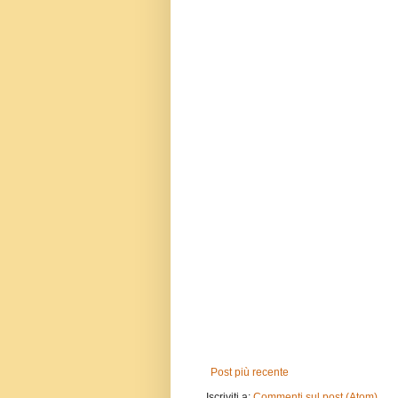
Post più recente
Iscriviti a:
Commenti sul post (Atom)