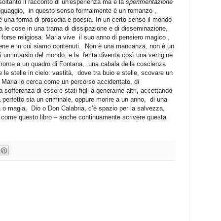
soltanto il racconto di un'esperienza ma è la
sperimentazione
inguaggio,
in questo senso formalmente è un romanzo ,
una forma di prosodia e poesia. In un certo senso il mondo
a le cose in una trama di dissipazione e di disseminazione,
 forse religiosa. Maria vive
il suo anno di pensiero magico ,
iene e in cui siamo contenuti.
Non è una mancanza, non è un
i un intarsio del mondo, e la
ferita diventa così una vertigine
fronte a un quadro di Fontana,
una cabala della coscienza
le stelle in cielo: vastità,
dove tra buio e stelle, scovare un
 Maria lo cerca come un percorso accidentato, di
a sofferenza di essere stati figli a generarne altri, accettando
sia perfetto sia un criminale, oppure morire a un anno,
di una
za o magia,
Dio o Don Calabria, c’è spazio per la salvezza,
 – come questo libro – anche continuamente scrivere questa