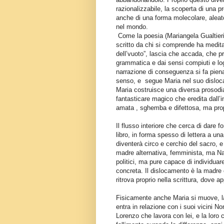
razionalizzabile, la scoperta di una p
anche di una forma molecolare, aleat
nel mondo.
Come la poesia (Mariangela Gualtieri c
scritto da chi si comprende ha medit
dell’vuoto”, lascia che accada, che 
grammatica e dai sensi compiuti e log
narrazione di conseguenza si fa pien
senso, e
segue Maria nel suo dislo
Maria costruisce una diversa prosodia 
fantasticare magico che eredita dall’
amata , sghemba e difettosa, ma pro
Il flusso interiore che cerca di dare 
libro, in forma spesso di lettera a u
diventerà circo e cerchio del sacro, 
madre alternativa, femminista, ma Narc
politici, ma pure capace di individuare
concreta. Il dislocamento è la madre c
ritrova proprio nella scrittura, dove a
Fisicamente anche Maria si muove, las
entra in relazione con i suoi vicini N
Lorenzo che lavora con lei, e la loro