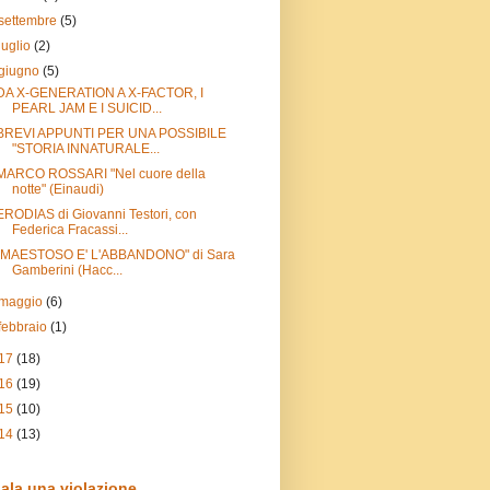
settembre
(5)
luglio
(2)
giugno
(5)
DA X-GENERATION A X-FACTOR, I
PEARL JAM E I SUICID...
BREVI APPUNTI PER UNA POSSIBILE
"STORIA INNATURALE...
MARCO ROSSARI "Nel cuore della
notte" (Einaudi)
ERODIAS di Giovanni Testori, con
Federica Fracassi...
"MAESTOSO E' L'ABBANDONO" di Sara
Gamberini (Hacc...
maggio
(6)
febbraio
(1)
17
(18)
16
(19)
15
(10)
14
(13)
ala una violazione