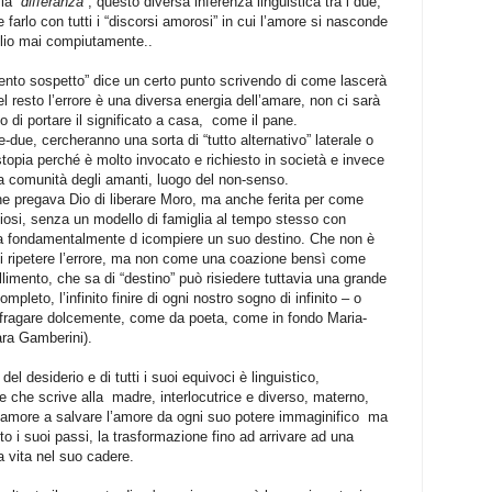
la “
differanza
”, questo diversa inferenza linguistica tra i due,
 farlo con tutti i “discorsi amorosi” in cui l’amore si nasconde
glio mai compiutamente..
ento sospetto” dice un certo punto scrivendo di come lascerà
 resto l’errore è una diversa energia dell’amare, non ci sarà
i portare il significato a casa,
come il pane.
-due, cercheranno una sorta di “tutto alternativo” laterale o
stopia perché è molto invocato e richiesto in società e invece
 la comunità degli amanti, luogo del non-senso.
e pregava Dio di liberare Moro, ma anche ferita per come
tigiosi, senza un modello di famiglia al tempo stesso con
erca fondamentalmente d icompiere un suo destino. Che non è
 di ripetere l’errore, ma non come una coazione bensì come
llimento, che sa di “destino” può risiedere tuttavia una grande
ompleto, l’infinito finire di ogni nostro sogno di infinito – o
ufragare dolcemente, come da poeta, come in fondo Maria-
ara Gamberini).
del desiderio e di tutti i suoi equivoci è linguistico,
e che scrive alla
madre, interlocutrice e diverso, materno,
liamore a salvare l’amore da ogni suo potere immaginifico
ma
o i suoi passi, la trasformazione fino ad arrivare ad una
a vita nel suo cadere.