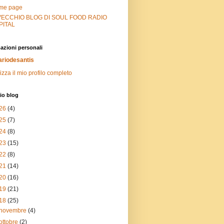
me page
 VECCHIO BLOG DI SOUL FOOD RADIO
PITAL
azioni personali
riodesantis
izza il mio profilo completo
io blog
26
(4)
25
(7)
24
(8)
23
(15)
22
(8)
21
(14)
20
(16)
19
(21)
18
(25)
novembre
(4)
ottobre
(2)