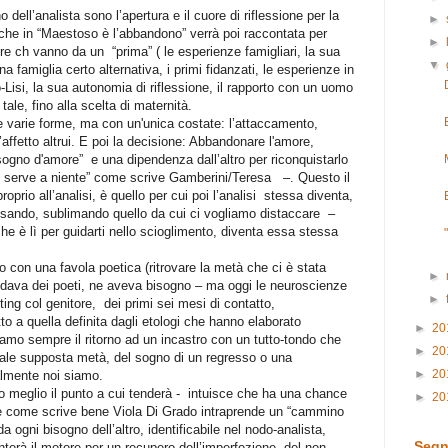
o dell’analista sono l’apertura e il cuore di riflessione per la
►
, che in “Maestoso è l’abbandono” verrà poi raccontata per
►
eriore ch vanno da un
“prima” ( le esperienze famigliari, la sua
▼
 famiglia certo alternativa, i primi fidanzati, le esperienze in
Lisi, la sua autonomia di riflessione, il rapporto con un uomo
tale, fino alla scelta di maternità.
ue varie forme, ma con un'unica costate: l’attaccamento,
l’affetto altrui. E poi la decisione: Abbandonare l'amore,
sogno d'amore”
e una dipendenza dall’altro per riconquistarlo
n serve a niente” come scrive Gamberini/Teresa
–. Questo il
prio all’analisi, è quello per cui poi l’analisi
stessa diventa,
ando, sublimando quello da cui ci vogliamo distaccare
–
he è lì per guidarti nello scioglimento, diventa essa stessa
con una favola poetica (ritrovare la metà che ci è stata
►
diffidava dei poeti, ne aveva bisogno – ma oggi le neuroscienze
►
nting col genitore,
dei primi sei mesi di contatto,
o a quella definita dagli etologi che hanno elaborato
►
20
iamo sempre il ritorno ad un incastro con un tutto-tondo che
►
20
nale supposta metà, del sogno di un regresso o una
►
20
almente noi siamo.
o meglio il punto a cui tenderà -
intuisce che ha una chance
►
20
, e come scrive bene Viola Di Grado intraprende un “cammino
 ogni bisogno dell’altro, identificabile nel nodo-analista,
Segn
erà il motore per un recupero dell’imperfezione, del non