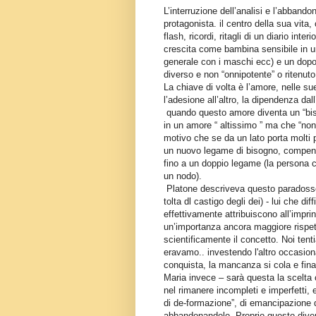
L’interruzione dell’analisi e l’abbandon
protagonista. il centro della sua vita
flash, ricordi, ritagli di un diario int
crescita come bambina sensibile in una
generale con i maschi ecc) e un dopo-
diverso e non “onnipotente” o ritenuto 
La chiave di volta è l’amore, nelle s
l’adesione all’altro, la dipendenza dal
quando questo amore diventa un “bi
in un amore “ altissimo ” ma che “no
motivo che se da un lato porta molti pro
un nuovo legame di bisogno, compens
fino a un doppio legame (la persona c
un nodo).
Platone descriveva questo paradosso 
tolta dl castigo degli dei) - lui che 
effettivamente attribuiscono all’impri
un’importanza ancora maggiore rispett
scientificamente il concetto. Noi tent
eravamo.. investendo l'altro occasio
conquista, la mancanza si cola e fin
Maria invece – sarà questa la scelta 
nel rimanere incompleti e imperfetti
di de-formazione”, di emancipazione da
abbandonandolo. Proprio questo divent