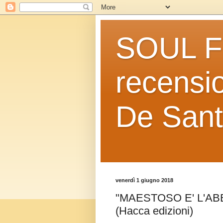
SOUL FO
recensio
De Sant
venerdì 1 giugno 2018
"MAESTOSO E' L'ABB
(Hacca edizioni)