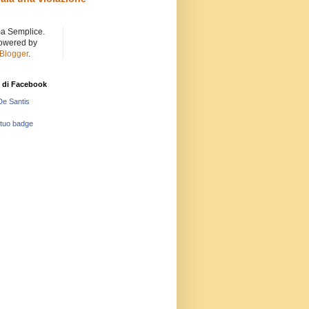
a Semplice.
owered by
Blogger
.
 di Facebook
De Santis
 tuo badge