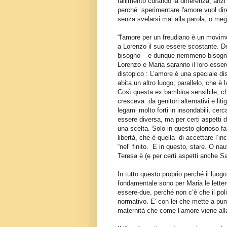
fallimento curando la differenza, anzi 
perché
sperimentare l'amore vuol dire
senza svelarsi mai alla parola, o me
“l'amore per un freudiano è un movim
a Lorenzo il suo essere scostante. Del
bisogno – e dunque nemmeno bisogno d
Lorenzo e Maria saranno il loro essere
distopico : L’amore è una speciale di
abita un altro luogo, parallelo, che è
Così questa ex bambina sensibile, ch
cresceva
da genitori alternativi e li
legami molto forti in insondabili, c
essere diversa, ma per certi aspetti
una scelta. Solo in questo glorioso fa
libertà, che è quella
di accettare l’inc
“nel” finito.
E in questo, stare. O na
Teresa è (e per certi aspetti anche S
In tutto questo proprio perché il luogo 
fondamentale sono per Maria le letter
essere-due, perché non c’è che il po
normativo. E' con lei che mette a punt
maternità che come l’amore viene all