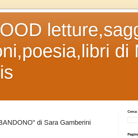
OD letture,sagg
ni,poesia,libri di
is
Cerca 
ANDONO" di Sara Gamberini
Pagin