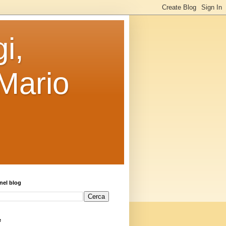
i,
 Mario
nel blog
e