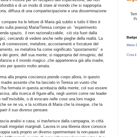
rofondità e di un modo di stare al mondo che si riappropria
oria, diffusa di una compartecipazione e una disseminazione
Tem
P
ompare tra le letture di Maria già subito e tutto il libro è
ato sulla poesia) Maria/Teresa compie un
“esperimento
prenda spazio,
il non razionalizzabile,
ciò sta fuori dalla
Badge
ici, cercando di vedere anche nelle pieghe della realtà. La
a di connessioni, metafore, accostamenti e forzature del
Mario 
camento, se metafora ha come significato “spostamento”
e
dei giorni, dell sua mente, si riappropria del rimuginio, del
Crea il
infanzia e il mondo magico ,che apparteneva già alla madre,
prio per questo molto amata.
forma alla propria coscienza prende corpo allora, in questo
na madre assente che ha lasciato in Teresa un vuoto che
e l'ha formata in questa acrobazia della mente, col suo essere
isa, alla ricerca di figure-alfa, negli uomini come nei leader
 nell’invisibile, o di evocare nelle cose una loro magia
he se ne va, e la scrittura di Maria che la insegue, che la
pparir il suo diverso pensare.
cia analisi e casa, si trasferisce dalla campagna, in città
omadi irregolari marginali. Lavora in una libreria dove conosce
 coppia sarà proprio un diverso sperimentare la non-paura del