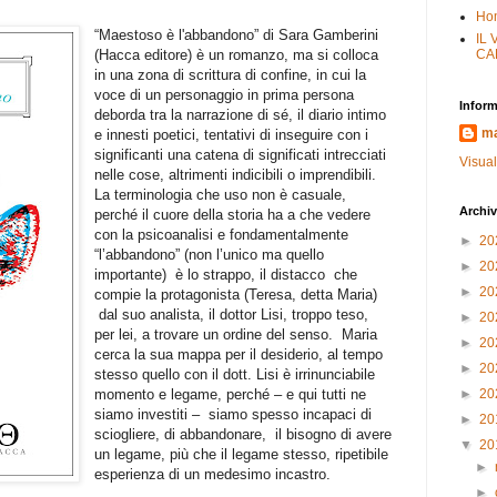
Ho
“Maestoso è l'abbandono” di Sara Gamberini
IL
(Hacca editore) è un romanzo, ma si colloca
CA
in una zona di scrittura di confine, in cui la
voce di un personaggio in prima persona
Inform
deborda tra la narrazione di sé, il diario intimo
ma
e innesti poetici, tentativi di inseguire con i
significanti una catena di significati intrecciati
Visual
nelle cose, altrimenti indicibili o imprendibili.
La terminologia che uso non è casuale,
Archiv
perché il cuore della storia ha a che vedere
con la psicoanalisi e fondamentalmente
►
20
“l’abbandono” (non l’unico ma quello
►
20
importante)
è lo strappo, il distacco
che
►
20
compie la protagonista (Teresa, detta Maria)
dal suo analista, il dottor Lisi, troppo teso,
►
20
per lei, a trovare un ordine del senso.
Maria
►
20
cerca la sua mappa per il desiderio, al tempo
►
20
stesso quello con il dott. Lisi è irrinunciabile
momento e legame, perché – e qui tutti ne
►
20
siamo investiti –
siamo spesso incapaci di
►
20
sciogliere, di abbandonare,
il bisogno di avere
▼
20
un legame, più che il legame stesso, ripetibile
►
esperienza di un medesimo incastro.
►