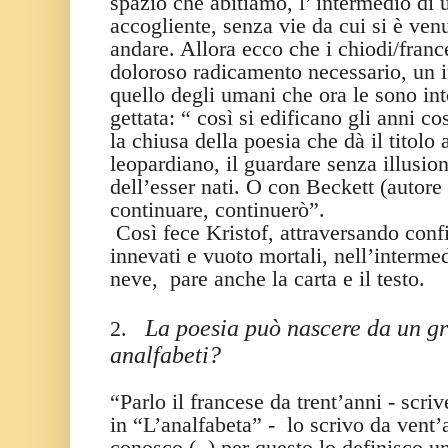
spazio che abitiamo, l’ intermedio di
accogliente, senza vie da cui si è ven
andare. Allora ecco che i chiodi/fran
doloroso radicamento necessario, un i
quello degli umani che ora le sono into
gettata: “ così si edificano gli anni cos
la chiusa della poesia che dà il titolo a
leopardiano, il guardare senza illusioni
dell’esser nati. O con Beckett (autore
continuare, continuerò”.
Così fece Kristof, attraversando confi
innevati e vuoto mortali, nell’interm
neve,
pare anche la carta e il testo.
La poesia può nascere da un g
2.
analfabeti?
“Parlo il francese da trent’anni - scri
in “L’analfabeta” -
lo scrivo da vent
conosco (..) per questo lo definisco u