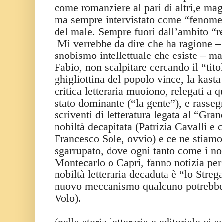
come romanziere al pari di altri,e mag
ma sempre intervistato come “fenomen
del male. Sempre fuori dall’ambito “re
Mi verrebbe da dire che ha ragione – è
snobismo intellettuale che esiste – ma
Fabio, non scalpitare cercando il “tito
ghigliottina del popolo vince, la kasta 
critica letteraria muoiono, relegati a qu
stato dominante (“la gente”), e rasseg
scriventi di letteratura legata al “Gr
nobiltà decapitata (Patrizia Cavalli e
Francesco Sole, ovvio) e ce ne stiamo 
sgarrupato, dove ogni tanto come i no
Montecarlo o Capri, fanno notizia per 
nobiltà letteraria decaduta è “lo Strega
nuovo meccanismo qualcuno potrebbe
Volo).
(nella storia letteraria e editoriale ci