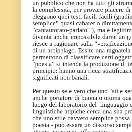
un pubblico che non ha tutti gli strume
la complessità, per provare piacere di 
eleggono quei testi facili-facili (gradi
semplice” quasi cabaret o direttame
"cantautorato-parlato" ), ma è legitti
diventa anche impossibile darne un gi
riesce a ragionare sulla "versificazio
di un arcipelago. Essite una ragnatela
permettono di classificare certi ogget
"poesia" si intende la produzione di t
principio: hanno una ricca stratificazi
significati non banali.
Per questo se è vero che uno "stile se
anche portatore di buona o ottima qualit
luogo del laboratorio del linguaggio ch
linguistiche atipiche cerca una sua prop
che uno stile davvero semplice possa 
poesia - può essere un discorso sempl
a/capo ancicipati sulla pagina.)