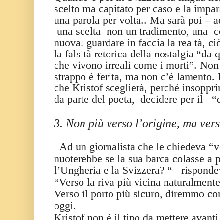
scelto ma capitato per caso e la impa
una parola per volta.. Ma sarà poi – a
una scelta
non un tradimento, una
c
nuova: guardare in faccia la realtà, c
la falsità retorica della nostalgia “da q
che vivono irreali come i morti”. Non s
strappo è ferita, ma non c’è lamento. 
che Kristof sceglierà, perché insopprim
da parte del poeta,
decidere per il
“
3. Non più verso l’origine, ma vers
Ad un giornalista che le chiedeva “v
nuoterebbe se la sua barca colasse a p
l’Ungheria e la Svizzera? “
risponde
“Verso la riva più vicina naturalmente
Verso il porto più sicuro, diremmo co
oggi.
Kristof non è il tipo da mettere avanti 