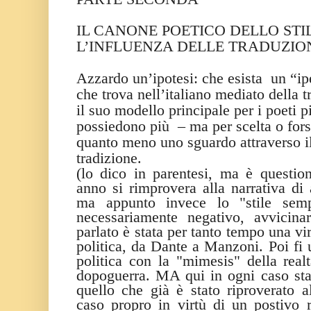
IL CANONE POETICO DELLO STIL
L’INFLUENZA DELLE TRADUZION
Azzardo un’ipotesi: che esista
un “ip
che trova nell’italiano mediato della t
il suo modello principale per i poeti 
possiedono più
– ma per scelta o for
quanto meno uno sguardo attraverso i
tradizione.
(lo dico in parentesi, ma è questi
anno si rimprovera alla narrativa di
ma appunto invece lo "stile semp
necessariamente negativo, avvicinar
parlato è stata per tanto tempo una vi
politica, da Dante a Manzoni. Poi fi u
politica con la "mimesis" della real
dopoguerra. MA qui in ogni caso st
quello che già è stato riproverato a
caso propro in virtù di un postivo r