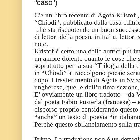
"caso")
C'è un libro recente di Agota Kristof , 
“Chiodi”, pubblicato dalla casa editr
che sta riscuotendo un buon successo 
di lettori della poesia in Italia, lettor
noto.
Kristof è certo una delle autrici più i
un amore dolente quanto le cose che 
soprattutto per la sua “Trilogia della c
in “Chiodi” si raccolgono poesie scrit
dopo il trasferimento di Agota in Svizz
ungherese, quelle dell’ultima sezione
E’ ovviamente un libro tradotto – da
dal poeta Fabio Pusterla (francese) – e
discorso proprio considerando questo 
“anche” un testo di poesia “in italiano
Perché questo sbilanciamento sulla t
Primo. La traduzione non è un dettagl