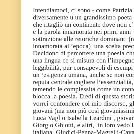
Intendiamoci, ci sono - come Patrizia
diversamente u un grandissimo poeta
che ritagliò un continente dove non c’
e la parola innamorata nei primi anni 
sottrazione alle retoriche dominanti 
innamorata all’epoca)
una scelta pre
Decidono di percorrere una poesia che
una lingua ce si misura con l’impegno
leggibilità, pur consapevoli di esempi 
un ‘esigenza umana, anche se non conf
reputa centrale cogliere l’essenzialit
temendo le complessità come un conten
blocca la poesia. Eredi di questa stor
vorrei confondere col mio discorso, gli 
giovani (ma non più così giovanissim
Luca Vaglio Isabella Leardini , giov
Giorgio Ghiotti, e altri,
in loro vedo l
italiana, Giudici-Penna-Magrelli-Cava