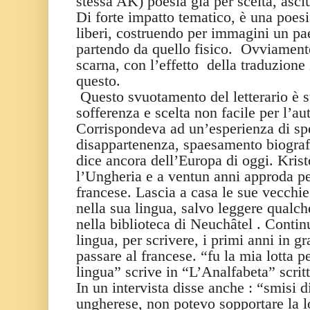
stessa AK) poesia già per scelta, asciu
Di forte impatto tematico, è una poesi
liberi, costruendo per immagini un pa
partendo da quello fisico.
Ovviamente
scarna, con l’effetto
della traduzione 
questo.
Questo svuotamento del letterario è s
sofferenza e scelta non facile per l’au
Corrispondeva ad un’esperienza di sp
disappartenenza, spaesamento biograf
dice ancora dell’Europa di oggi. Krist
l’Ungheria e a ventun anni approda pe
francese. Lascia a casa le sue vecchie 
nella sua lingua, salvo leggere qualch
nella biblioteca di Neuchâtel . Contin
lingua, per scrivere, i primi anni in g
passare al francese. “fu la mia lotta p
lingua” scrive in “L’Analfabeta” scrit
In un intervista disse anche : “smisi d
ungherese, non potevo sopportare la lo