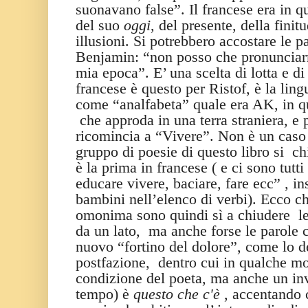
suonavano false”. Il francese era in 
del suo
oggi
, del presente, della finit
illusioni. Si potrebbero accostare le p
Benjamin: “non posso che pronunciar
mia epoca”. E’ una scelta di lotta e d
francese è questo per Ristof, è la ling
come “analfabeta” quale era AK, in qu
che approda in una terra straniera, e 
ricomincia a “Vivere”. Non è un caso 
gruppo di poesie di questo libro si
ch
è la prima in francese ( e ci sono tutti
educare vivere, baciare, fare ecc” , 
bambini nell’elenco di verbi). Ecco ch
omonima sono quindi sì a chiudere
l
da un lato,
ma anche forse le parole 
nuovo “fortino del dolore”, come lo de
postfazione,
dentro cui in qualche mo
condizione del poeta, ma anche un inv
tempo) è
questo che c'è
, accentando c