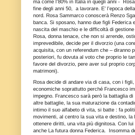
ma come l’80% in Italia in quegli anni -
Rosa 
fine degli anni 50,
a lavorare. E’ l’epoca del
nord. Rosa Sammarco conoscerà Renzo Sgaggi
banca. Si sposano, hanno due figli Federica 
nascita del maschio e le difficoltà di gestion
Rosa, donna tenace, che non si arrende, os
imprevedibile, decide per il divorzio (una conq
acquisita, con un referendum che – diranno poi
posteriori, fu dovuta al voto che proprio le t
favore del divorzio, pere aver sul proprio corp
matrimoni).
Rosa decide di andare via di casa, con i figli,
economiche soprattutto perché Francesco imp
impegno. Francesco sarà però la battaglia di R
altre battaglie, la sua maturazione da contad
intimo il suo alfabeto di vita, si batte : fa polit
movimenti, al centro la sua vita e destino, la 
ottenere diritti, una vita più dignitosa. Con l
anche La futura donna Federica.
Insomma del