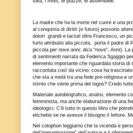
folla, i molti, le piazze, le assemblee.
La madre che ha la morte nel cuore e una pro
al conquista di diritti (e futuro) possono attenu
dolori
grandi e taciuti oltre Francesco, un p
furto attribuito alla piccola,
porta il padre di 
piccola per nove anni: dico “nove”. Anni). La
di sentimenti narrata da Federica Sgaggio per
elemento importante che riguardala storia di t
raccontata così da vicino: cosa ha trascina
che sta a metà tra una fede pre-religiosa e u
istinto che viene prima del logos? Credo tutt
Materiale autobiografico, analisi, elemento c
femminista, ma anche elaborazione di una fem
ideologici. C’è tutto in questo libro che potre
etichette se ne avesse il bisogno il lettore
Nel colophon leggiamo che la vicenda e perso
dell’immaginazione” dell’autrice e il riferiment