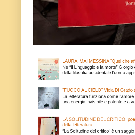
LAURA IMAI MESSINA "Quel che affi
Ne “Il Linguaggio e la morte” Giorgio
della filosofia occidentale l’uomo app
"FUOCO AL CIELO" Viola Di Grado 
La letteratura funziona come l’amore 
una energia invisibile e potente e a v
LA SOLITUDINE DEL CRITICO: poeti e c
della letteratura
“La Solitudine del critico” è un saggio s