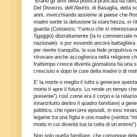
Erano gli anni della politica praticata da tanti
Del Divorzio, dell’Aborto, di Basaglia, della 
anni, invecchiando assieme al paese che Ros
madre sente la delusione la stanchezza, si rit
guarda (Costanzo, “l’unico che si interessava 
Sgaggio) distrattamente (la tv commerciale ne
nazionale)
e pur essendo ancora battagliera 
per niente tranquilla, la sua fede propulsiva n
ritrovare anche accoglienza nella religione ch
frattempo cresce diventa giornalista ha una 
cresciuto e dopo le cure della madre o di molti 
E’ la morte o meglio il lutto a generare quest
morte ti apre il futuro. Lo rende un tempo ch
presente”) così come era il corpo e la relazion
innanzitutto dentro il quadro familiare) a gener
polittico, che ripercorre episodi, in essi innanz
legame tra una figlia e una madre (sentita “mia
modo in cui diventa tua la cella di un eremo”) 
Non solo quella familiare, che comunque debor