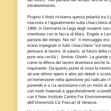
intrattenimento.
Proprio il titolo richiama questa polarità tra i
marxista e l’appiattimento sulla chiacchiera 
1968, in Germania la Lega degli studenti socia
manifesto con le facce di Marx, Engels e Leni
parlano del tempo. Noi no”. Il messaggio era : m
erano impegnati in futili chiacchiere “sul tem
pensava al lavoro, al salario, al futuro della c
pure una cecità (
Amitav Ghosh
La grande c
come la difesa del lavoro diventava anche la 
inquinante- Da questo punto di vista la most
alcune ottime opere e altre più deboli o sconta
un’immersione nella questione più radicale ch
ponendo e a cui assistiamo con un misto di abi
con molti materiali e approfondimenti scientifi
con il New Institute Centre For Environment
dell’Università Ca’ Foscari di Venezia.