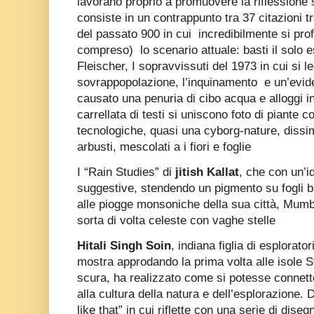
lavorano proprio a promuovere la riflessione 
consiste in un contrappunto tra 37 citazioni tr
del passato 900 in cui
incredibilmente si pro
compreso)
lo scenario attuale: basti il sol
Fleischer, I sopravvissuti del 1973 in cui si l
sovrappopolazione, l’inquinamento
e un’evid
causato una penuria di cibo acqua e alloggi in
carrellata di testi si uniscono foto di piante 
tecnologiche, quasi una cyborg-nature, dissim
arbusti, mescolati a i fiori e foglie
I “Rain Studies” di
jitish Kallat
, che con un’
suggestive, stendendo un pigmento su fogli bi
alle piogge monsoniche della sua città, Mumba
sorta di volta celeste con vaghe stelle
Hitali Singh Soin
, indiana figlia di esplorator
mostra approdando la prima volta alle isole S
scura, ha realizzato come si potesse connette
alla cultura della natura e dell’esplorazione.
like that” in cui riflette con una serie di dis