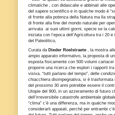
climatiche , con didascalie e abbinati alle oper
del sapere scientifico e in qualche modo è “
di fronte alla potenza della Natura ma lla stra
di fronte alla fine del mondo naturale per ope
arrivata
ai suoi ultimi giorni, specie se la 
iniziata con l’epoca dell’Agricoltura tra i 20 e 
del Paleolitico,
Curata da
Dieder Roelstraete
, la mostra all
ampio apparato informativo, la proposta di un
esposta fisicamente con 500 volumi cartacei co
proporre una ricerca che esplori i rapporti t
visiva. “tutti parlano del tempo”, delle condiz
chiacchiera disimpegnativa, si è trasformata 
del prossimo 30 anni potrebbe essere il cont
Utopie del 900, in un azzeramento di futuro 
dell’irreversibile catastrofe ambientale globa
“clima” c’è una differenza, ma in qualche mo
considerarli appaiati, perché per entrambi c’
del futuro. Tutti parlano del tempo, anche un