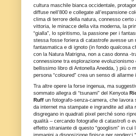
cultura maschile bianca occidentale, protagon
diffuse nell’800 e collegate all’espansione c
clima di terrore della natura, connesso certo 
vittoria, le minacce della vita moderna, la pri
“gialla”, lo spiritismo, la passione per i fanta
stessa fosse foriera di catastrofe avesse un 
fantasmatica e di ignoto (in fondo qualcosa c
con la Natura Matrigna, non a caso donna -tra
connessione tra esplorazione evoluzionismo e 
bellissimo libro di Antonella Anedda, ) più o
persona “coloured” crea un senso di allarme 
Tra altre opere la forse ingenua, ma suggestiv
sommato allegra di “tsunami” del Kenyota
Ri
Ruff
un fotografo-senza-camera, che lavora s
da internet ma stampate e ingrandite ad alta 
disgregano in quadrati pixel perché sono ri
qualità – cercando fotografie di catastrofi o 
effetto straniante di questo “googlism” in cui
immagini a disposizione finisce per renderci “c