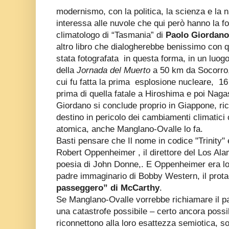
modernismo, con la politica, la scienza e la n
interessa alle nuvole che qui però hanno la f
climatologo di “Tasmania” di
Paolo Giordano
altro libro che dialogherebbe benissimo con 
stata fotografata
in questa forma, in un luo
della
Jornada del Muerto
a 50 km da Socorro, 
cui fu fatta la prima
esplosione nucleare,
16
prima di quella fatale a Hiroshima e poi Nagas
Giordano si conclude proprio in Giappone, ric
destino in pericolo dei cambiamenti climatici 
atomica, anche Manglano-Ovalle lo fa.
Basti pensare che Il nome in codice "Trinity"
Robert Oppenheimer , il direttore del Los Alam
poesia di John Donne,. E Oppenheimer era lo 
padre immaginario di Bobby Western, il prota
passeggero” di McCarthy
.
Se Manglano-Ovalle vorrebbe richiamare il p
una catastrofe possibile – certo ancora possib
riconnettono alla loro esattezza semiotica, 