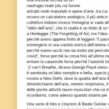
una finzione iscritta su un
naufragio reale (da cui furono
estratti molti manufatti e opere d’arte ,tra cui
ovvero un calcolatore analogico, il più antico m
collettivo indiano invece immagina si vada alla
“oblio dell’aria”, che in realtà è un titolo di u
a Heidegger (The Forgetting of Air) ma l’ide
perché avevo appena finito di leggere “il pas
immergersi in una vastità onirica dell’anima 
perché siamo usciti non da molto dal pericolo d
covid”, forse perché la corsa fino all’ultimo r
evitare la catastrofe forse perché l’autorità t
(
I can’t Breathe
, diceva George Floyd steso 
è sembrata un’idea semplice e bella, specie pe
vivono a New Delhi, dove la qualità dell’aria 
dimentichiamo dell’aria, mentre respiriamo, i
delle poche attività neuro-muscolari che va 
ricordiamo, come adesso quando stiamo per 
Una serie di foto e citazioni di Beate Geisler