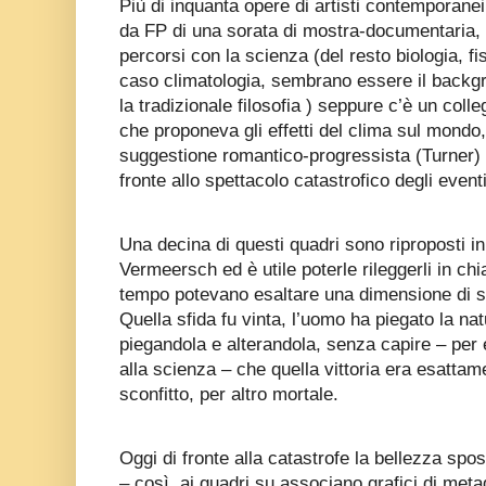
Più di inquanta opere di artisti contemporane
da FP di una sorata di mostra-documentaria, in
percorsi con la scienza (del resto biologia, fi
caso climatologia, sembrano essere il backgr
la tradizionale filosofia ) seppure c’è un col
che proponeva gli effetti del clima sul mondo,
suggestione romantico-progressista (Turner) 
fronte allo spettacolo catastrofico degli eventi
Una decina di questi quadri sono riproposti in
Vermeersch
ed è utile poterle rileggerli in ch
tempo potevano esaltare una dimensione di sf
Quella sfida fu vinta, l’uomo ha piegato la nat
piegandola e alterandola, senza capire – per e
alla scienza – che quella vittoria era esattam
sconfitto, per altro mortale.
Oggi di fronte alla catastrofe la bellezza s
– così
ai quadri su associano grafici di metad