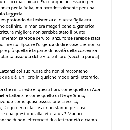
ure con macchinari. Era dunque necessario per
anza per la figlia, ma paradossalmente per una
to leggerla.
eo profondo dell'esistenza di questa figlia era
 definire, in maniera magari banale, generica,
scrittura migliore non sarebbe stato il punto
llimento" sarebbe servito, anzi, forse sarebbe stata
iormento. Eppure l'urgenza di dire cose che non si
re più quella è la parte di novità della cosceinza
ngolarità assoluta delle vite e il loro (vecchia parola)
 Lattanzi col suo “Cose che non si raccontano”
 quale è, un libro in qualche modo anti-letterario,
sa che mi chiedo è: questi libri, come quello di Ada
lla Lattanzi e come quello di Neige Sinno,
, avendo come quasi ossessione la verità,
uta, l'argomento, la cosa, non stanno per caso
re una questione alla letteratura? Magari
che di non letterarietà di a-letterarietà diciamo