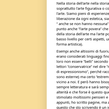
Nella storia dell'arte nella stor
soprattutto l'arte figurativa o 
l'arte. Siamo pieni di esperienz
liberazione da ogni estetica, si
“ anche se non hanno nessuna” b
punto anche “l'arte povera” ch
della storia dell'arte ma l'arte
basso livello per certi aspetti,
forma artistica).
Esempi anche altissimi di fuoriu
erano considerati linguaggi fino
loro non essere “belli” secondo 
lettori “conservatrice” nel dire
di espressionismo”, perché racc
sono esterne) ma certo “estreme
vicino a noi. E però hanno bisogn
sempre letteratura e sarà semp
alterità e che forse è questo qu
stimolato moltissimi pensieri e
appunti, ho scritto pagine, ma a
questo che sto scrivendo è un 