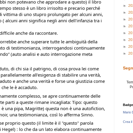
dubbi non potevano che approdare a questo) il libro
►
20
tempo stesso è un libro irrisolto e precario perché
►
20
di vittima di uno stupro prolungato per alcuni anni,
►
20
( alcuni anni significa negli anni dell'infanzia tra i
►
20
ifficile anche da raccontare.
►
20
►
20
orrebbe anche superare tutte le ambiguità della
►
20
onto di testimonianza, interrogandosi continuamente
ivendo” (auto analisi e auto interrogazione meta
►
20
Segn
uto, di chi sia il patrigno, di cosa prova lei come
parallelamente all'esigenza di stabilire una verità,
ccaduto e anche una verità e forse una giustizia come
Tem
che le è accaduto.
P
tremamente complesso, se apre continuamente delle
rte parti a queste rimane incagliata: Tipo: questo
Badge
è una pipa, Magritte) questa non è una autofiction,
Mario 
oir, una testimonianza, così lo afferma Sinno.
Crea il
e proprio questo (il limite è il "questo" parola
i Hegel) : lo che da un lato elabora continuamente