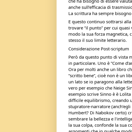
che ha bisogno di essere valuta
anche sull’efficacia di trasmissi
La scrittura ha sempre bisogno d
E questo continuo sottrarsi alla
trovare “il punto” per cui quas
modo la sua forza magnetica, c
stesso il suo limite letterario.
Considerazione Post-scriptum
Però da questo punto di vista mi 
in particolare. Uno è ”Come d’a
Ora per molti anche un libro c
“scritto bene”, cioè non è un lib
un lato se io paragono alla lett
vero per esempio che Neige Sinn
esempio scrive Sinno è è Lolita
difficile equilibrismo, creando 
stupratore-narratore (anch’egli 
Humbert? Di Nabokov certo) cr
sembrare la bellezza e l'intelli
la sua colpa, confonde la sua col
argomenti che in qualche modo a