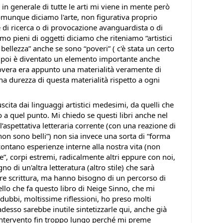
ia in generale di tutte le arti mi viene in mente però
comunque diciamo l'arte, non figurativa proprio
e di ricerca o di provocazione avanguardista o di
amo pieni di oggetti diciamo che riteniamo “artistici
ellezza” anche se sono “poveri” ( c'è stata un certo
e poi è diventato un elemento importante anche
 povera era appunto una materialità veramente di
 una durezza di questa materialità rispetto a ogni
scita dai linguaggi artistici medesimi, da quelli che
 a quel punto. Mi chiedo se questi libri anche nel
l’aspettativa letteraria corrente (con una reazione di
 “non sono belli”) non sia invece una sorta di “forma
ontano esperienze interne alla nostra vita (non
”, corpi estremi, radicalmente altri eppure con noi,
o di un'altra letteratura (altro stile) che sarà
re scrittura, ma hanno bisogno di un percorso di
ello che fa questo libro di Neige Sinno, che mi
 dubbi, moltissime riflessioni, ho preso molti
desso sarebbe inutile sintetizzarle qui, anche già
intervento fin troppo lungo perché mi preme