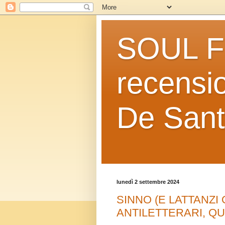
SOUL FO
recensio
De Sant
lunedì 2 settembre 2024
SINNO (E LATTANZI
ANTILETTERARI, QU