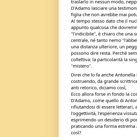
traslarlo in nessun modo, nepp
D'Adamo lasciare una testimoni
figlia che non avrebbe mai potu
Al tempo stesso dato che il nucl
appunto qualcosa che dovremmo
"l'indicibile", è chiaro che una 
centrale, né tanto nemo "l'abbe
una distanza ulteriore, un pegg
possono dire resta. Perché semp
collettiva: la particolarità la si
"mistero".
Direi che lo fa anche Antonella
costruendo, da grande scrittrice
anti retorico, diciamo così,
Ecco allora forse in fondo la co
D'Adamo, come quello di Antone
rifiutandosi di essere letterari
l'oggettività, l'esperienza viss
esprimendo un desiderio di por
praticando una forma estrema an
così?