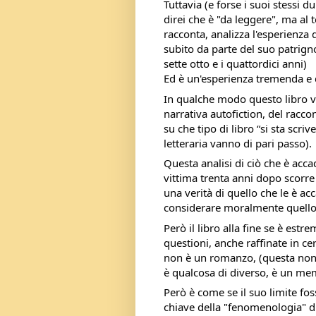
Tuttavia (e forse i suoi stessi 
direi che è "da leggere", ma al 
racconta, analizza l'esperienza 
subito da parte del suo patrigno 
sette otto e i quattordici anni)
Ed è un'esperienza tremenda e d
In qualche modo questo libro v
narrativa autofiction, del racc
su che tipo di libro “si sta scr
letteraria vanno di pari passo).
Questa analisi di ciò che è accad
vittima trenta anni dopo scorre 
una verità di quello che le è a
considerare moralmente quello 
Però il libro alla fine se è es
questioni, anche raffinate in ce
non è un romanzo, (questa non 
è qualcosa di diverso, è un mem
Però è come se il suo limite foss
chiave della "fenomenologia" d