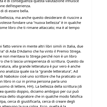
ta e di conseguenza questa valutazione influisce
one dell’esperienza.
i di essere bella.
 bellezza, ma anche questo desiderare di riuscire a
i volesse fondare una “nuova bellezza” è in qualche
ome libro che ti rimane attaccato; ma è al tempo
fatto venire in mente altri libri simili in Italia, due
ria” di Ada D'Adamo che ha vinto il Premio Strega.
he non meritava lo Strega perché non è un libro
ro che ti lascia un'esperienza di scrittura. Questo da
eratura, alla grande letteratura è pur vero è anche
o analizza quale sia la “grande letteratura”, Ad
 di Nabokov cioè uno scrittore che ha praticato un
un libro in cui in prima persona parla uno
uomo di lettere, HH). La bellezza della scrittura (di
ea questo doppio, diciamo ambiguo per cui può
genza dello stupratore che in qualche modo falsifica
pa, cerca di giustificarla, cerca di creare degli
ttenuino la sua colpa. Ecco, quella è la