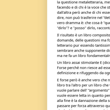
la questione metaletteraria, met
facendo e di chi è la voce che s
dall'altra però anche di chi es
dire, non può trasferire nel “det
vero dramma è: che cosa è "qu
"dirlo"? e "posso" dirlo, raccont
Il risultato è un libro composi
domande, delle questioni ma fo
letterario pur essendo tantissim
sembrare anche supponente dirl
ma ne fa un libro fondamentalm
Un libro assai stimolante E (di
Forse perché non riesce ad esse
definizione e rifuggendo da ogni
E forse però è anche vero che n
libro tra l'altro per un libro ch
vuole parlare dell' “argomento” 
vuole essere letta in quanto 
alla fine è la dannazione della 
passare per forza attraverso que