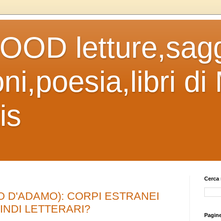
OD letture,sagg
ni,poesia,libri di
is
Cerca 
 O D'ADAMO): CORPI ESTRANEI
INDI LETTERARI?
Pagin