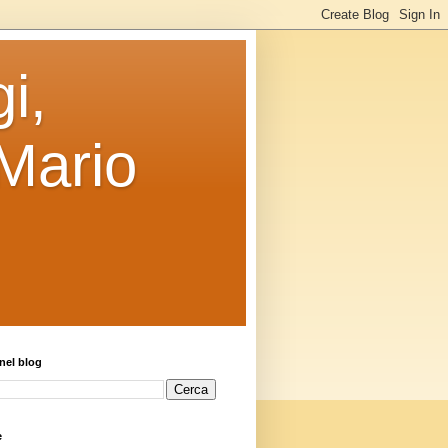
i,
 Mario
nel blog
e