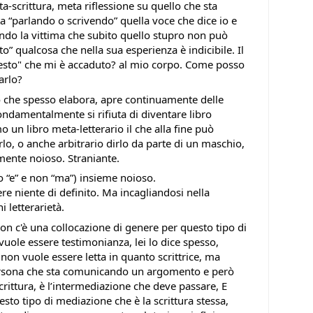
a-scrittura, meta riflessione su quello che sta
ta “parlando o scrivendo” quella voce che dice io e
sendo la vittima che subito quello stupro non può
to” qualcosa che nella sua esperienza è indicibile. Il
esto" che mi è accaduto? al mio corpo. Come posso
arlo?
to che spesso elabora, apre continuamente delle
ndamentalmente si rifiuta di diventare libro
o un libro meta-letterario il che alla fine può
o, o anche arbitrario dirlo da parte di un maschio,
ente noioso. Straniante.
co “e” e non “ma”) insieme noioso.
re niente di definito. Ma incagliandosi nella
 letterarietà.
on c'è una collocazione di genere per questo tipo di
e vuole essere testimonianza, lei lo dice spesso,
non vuole essere letta in quanto scrittrice, ma
persona che sta comunicando un argomento e però
scrittura, è l’intermediazione che deve passare, E
sto tipo di mediazione che è la scrittura stessa,