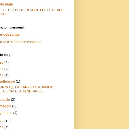
me page
 VECCHIO BLOG DI SOUL FOOD RADIO
PITAL
azioni personali
riodesantis
izza il mio profilo completo
io blog
26
(4)
25
(7)
24
(8)
settembre
(1)
SINNO (E LATTANZI O D'ADAMO):
CORPI ESTRANEI ANTIL...
agosto
(2)
maggio
(1)
gennaio
(4)
23
(15)
22
(8)