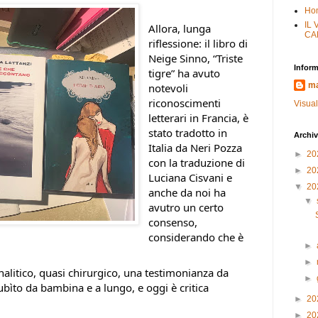
Ho
IL
Allora, lunga
CA
riflessione: il libro di
Neige Sinno, “Triste
Inform
tigre” ha avuto
ma
notevoli
riconoscimenti
Visual
letterari in Francia, è
stato tradotto in
Archiv
Italia da Neri Pozza
►
20
con la traduzione di
►
20
Luciana Cisvani e
▼
20
anche da noi ha
▼
avutro un certo
consenso,
considerando che è
►
►
nalitico, quasi chirurgico, una testimonianza da
►
subìto da bambina e a lungo,
e oggi è critica
►
20
►
20