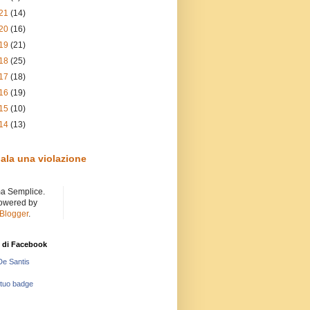
21
(14)
20
(16)
19
(21)
18
(25)
17
(18)
16
(19)
15
(10)
14
(13)
ala una violazione
a Semplice.
owered by
Blogger
.
 di Facebook
De Santis
 tuo badge