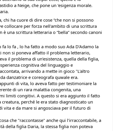
fastidio a Neige, che pone un ‘esigenza morale.
aria.
ra, chi ha cuore di dire cose “che non si possono
ve collocare per forza nell'ambito di una scrittura
 è una scrittura letteraria o “bella” secondo canoni
 fa lo fa , lo ha fatto a modo suo Ada D’Adamo la
i non si poneva affatto il problema letterario,
va il problema di un’esistenza, quella della figlia,
sperienza cognitiva del linguaggio e
accontata, arrivando a mette in gioco "L'altro
 da danzatrice e coreografa quwale era.
punti di vita, lo aveva fatto per testimoniare la
fferente di un rara malattia congenita, una
i limiti congitivi. A questo si era aggiunto il fatto
 creatura, perché le era stato diagnosticato un
 vita e da mare si angosciava per il futuro di
osa che "raccontasse" anche qui l'irraccontabile, a
tà della figlia Daria, la stessa figlia non poteva