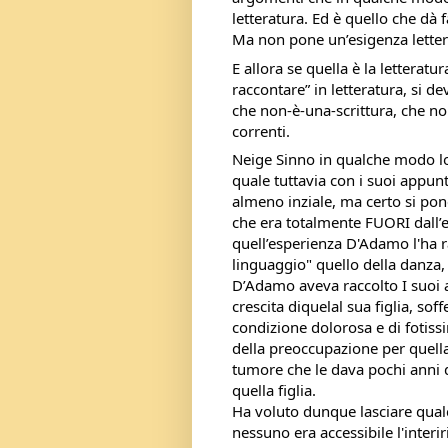
letteratura. Ed è quello che dà 
Ma non pone un’esigenza letter
E allora se quella è la letteratu
raccontare” in letteratura, si de
che non-è-una-scrittura, che non
correnti.
Neige Sinno in qualche modo lo
quale tuttavia con i suoi appunt
almeno inziale, ma certo si pone
che era totalmente FUORI dall’e
quell’esperienza D'Adamo l'ha r
linguaggio" quello della danza,
D’Adamo aveva raccolto I suoi ap
crescita diquelal sua figlia, so
condizione dolorosa e di fotissim
della preoccupazione per quella
tumore che le dava pochi anni di
quella figlia.
Ha voluto dunque lasciare qualc
nessuno era accessibile l'interiri