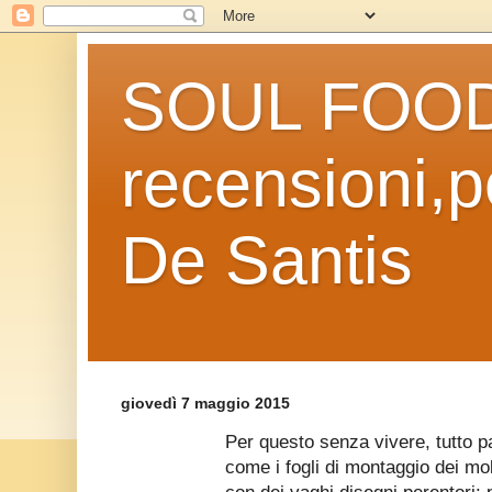
SOUL FOOD l
recensioni,po
De Santis
giovedì 7 maggio 2015
Per questo senza vivere, tutto p
come i fogli di montaggio dei mob