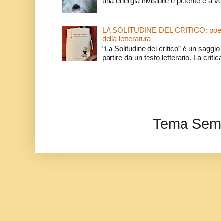
una energia invisibile e potente e a v
LA SOLITUDINE DEL CRITICO: poeti e c
della letteratura
“La Solitudine del critico” è un saggio s
partire da un testo letterario. La critica
Tema Semp