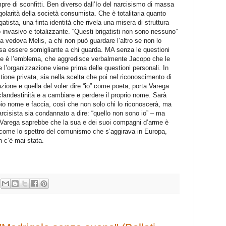
empre di sconfitti. Ben diverso dall’Io del narcisismo di massa
ngolarità della società consumista. Che è totalitaria quanto
atista, una finta identità che rivela una misera di struttura
 invasivo e totalizzante. “Questi brigatisti non sono nessuno”
 vedova Melis, a chi non può guardare l’altro se non lo
a essere somigliante a chi guarda. MA senza le questioni
rene è l’emblema, che aggredisce verbalmente Jacopo che le
 l’organizzazione viene prima delle questioni personali. In
stione privata, sia nella scelta che poi nel riconoscimento di
azione e quella del voler dire “io” come poeta, porta Varega
a clandestinità e a cambiare e perdere il proprio nome. Sarà
mbio nome e faccia, così che non solo chi lo riconoscerà, ma
arcisista sia condannato a dire: “quello non sono io” – ma
 Varega saprebbe che la sua e dei suoi compagni d’arme è
e come lo spettro del comunismo che s’aggirava in Europa,
 c’è mai stata.