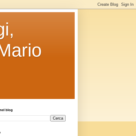
i,
 Mario
nel blog
e