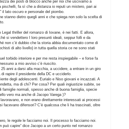
ntezza dei posti di blocco anche per noi che uscivamo a
schelli, fa sì che a distanza io reputi un mistero, pari ai
ia” il lato oscuro e personale del piombo.
e stanno dietro quegli anni e che spiega non solo la scelta di
nto.
egal thriller del romanzo di Iovane, è nei fatti. E allora,
é si vendettero I loro presunti ideali, seppur folli e da
rché non c’è dubbio che la storia abbia documentato come di
histi di alto livello) in tutta quella storia ce ne sono stati
el torbido interiore e per me resta inspiegabile – e forse fa
nessuno a mio avviso c’è riuscito.
 25 anni a darsi alla macchia, a uccidere, a entrare in un giro
a di rapire il presidente della DC e ucciderlo.
iente degli adolescenti. Eurialo e Niso giovani e incazzati. A
endetta, ma di chi? Per cosa? Per quali ingiustizie subite, se
di famiglie normali, spesso anche di buona famiglia, specie
 quello vero ma anche di Jacopo Varega )?
 lavoravano, e non erano direttamente interessati ai processi
 si facevano difensori? C’è qualcosa che li ha trascinati, oltre
ro, le regole le facciamo noi. Il processo lo facciamo noi.
n può capire” dice Jacopo a un certo punto nel romanzo