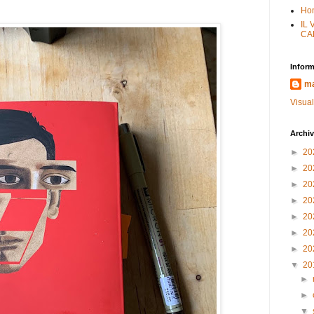
Ho
IL
CA
Inform
ma
Visual
Archiv
►
20
►
20
►
20
►
20
►
20
►
20
►
20
▼
20
►
►
▼