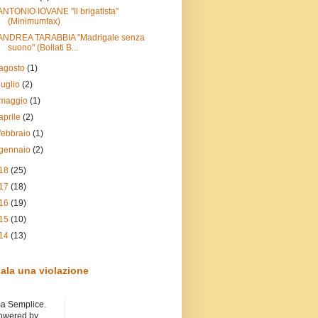
ANTONIO IOVANE "Il brigatista"
(Minimumfax)
ANDREA TARABBIA "Madrigale senza
suono" (Bollati B...
agosto
(1)
luglio
(2)
maggio
(1)
aprile
(2)
febbraio
(1)
gennaio
(2)
18
(25)
17
(18)
16
(19)
15
(10)
14
(13)
ala una violazione
a Semplice.
owered by