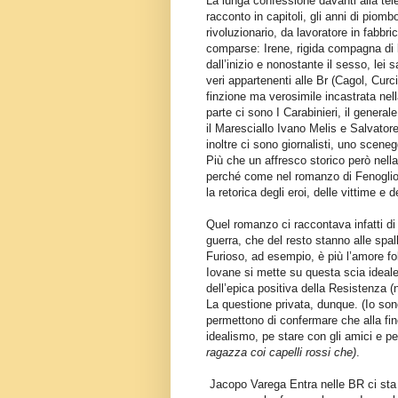
La lunga confessione davanti alla tel
racconto in capitoli, gli anni di piomb
rivoluzionario, da lavoratore in fabbri
comparse: Irene, rigida compagna di 
dall’inizio e nonostante il sesso, lei 
veri appartenenti alle Br (Cagol, Curc
finzione ma verosimile incastrata nell
parte ci sono I Carabinieri, il genera
il Maresciallo Ivano Melis e Salvatore
inoltre ci sono giornalisti, uno scenegg
Più che un affresco storico però nella
perché come nel romanzo di Fenoglio s
la retorica degli eroi, delle vittime e d
Quel romanzo ci raccontava infatti d
guerra, che del resto stanno alle spal
Furioso, ad esempio, è più l’amore fol
Iovane si mette su questa scia ideale
dell’epica positiva della Resistenza (no
La questione privata, dunque. (Io sono
permettono di confermare che alla fin
idealismo, pe stare con gli amici e p
ragazza coi capelli rossi che)
.
Jacopo Varega Entra nelle BR ci sta