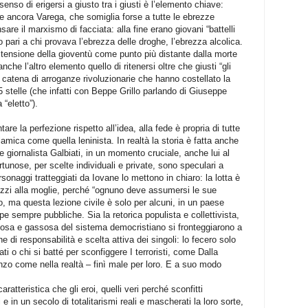
enso di erigersi a giusto tra i giusti è l’elemento chiave:
ice ancora Varega, che somiglia forse a tutte le ebrezze
sare il marxismo di facciata: alla fine erano giovani “battelli
pari a chi provava l’ebrezza delle droghe, l’ebrezza alcolica.
stensione della gioventù come punto più distante dalla morte
 anche l’altro elemento quello di ritenersi oltre che giusti “gli
ga catena di arroganze rivoluzionarie che hanno costellato la
5 stelle (che infatti con Beppe Grillo parlando di Giuseppe
 “eletto”).
are la perfezione rispetto all’idea, alla fede è propria di tutte
lamica come quella leninista. In realtà la storia è fatta anche
ne giornalista Galbiati, in un momento cruciale, anche lui al
rtunose, per scelte individuali e private, sono speculari a
ersonaggi tratteggiati da Iovane lo mettono in chiaro: la lotta è
ozzi alla moglie, perché “ognuno deve assumersi le sue
to, ma questa lezione civile è solo per alcuni, in un paese
lpe sempre pubbliche. Sia la retorica populista e collettivista,
ludosa e gassosa del sistema democristiano si fronteggiarono a
di responsabilità e scelta attiva dei singoli: lo fecero solo
ti o chi si batté per sconfiggere I terroristi, come Dalla
nzo come nella realtà – finì male per loro. E a suo modo
ratteristica che gli eroi, quelli veri perché sconfitti
 in un secolo di totalitarismi reali e mascherati la loro sorte,