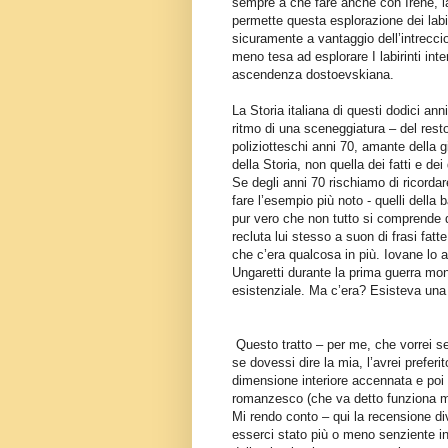
sempre a che fare anche con Irene, la
permette questa esplorazione dei labir
sicuramente a vantaggio dell’intreccio
meno tesa ad esplorare I labirinti inte
ascendenza dostoevskiana.
La Storia italiana di questi dodici anni
ritmo di una sceneggiatura – del resto
poliziotteschi anni 70, amante della gio
della Storia, non quella dei fatti e d
Se degli anni 70 rischiamo di ricordar
fare l’esempio più noto - quelli dell
pur vero che non tutto si comprende 
recluta lui stesso a suon di frasi fatt
che c’era qualcosa in più. Iovane lo
Ungaretti durante la prima guerra m
esistenziale. Ma c’era? Esisteva una
Questo tratto – per me, che vorrei 
se dovessi dire la mia, l’avrei preferit
dimensione interiore accennata e poi il
romanzesco (che va detto funziona mo
Mi rendo conto – qui la recensione di
esserci stato più o meno senziente in 