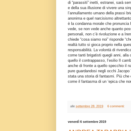
di “parassiti” inetti, estranei, sarà s
e della sua illusione di vivere una si
l’annullamento umano della prassi brig
anonima e quel narcisismo altrettanto
è la condanna morale che pronuncia la
vede, se non vede anche quanto poss
personali, non c’è rivoluzione e a I
chiede “cosa siamo noi” risponde “che
realtà tutto si gioca proprio nella que
responsabilità. La volontà di rivendic
come tanti brigatisti quegli anni, all
quello il contrappasso, l’esilio Il ca
anche di fronte a quello specchio il n
pure guardandosi negli occhi Jacopo
stata una storia di fantasmi. Più ch
come il fantasma di un ‘epica che non
alle
settembre 28, 2019
6 commenti:
venerdì 6 settembre 2019