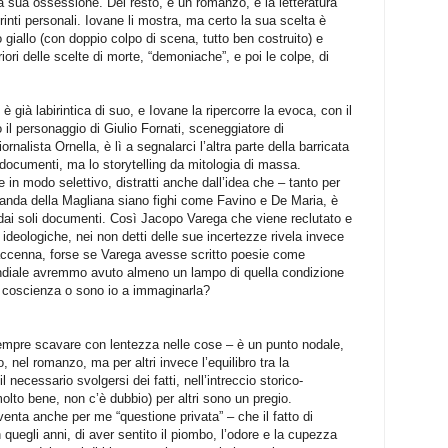
 sua ossessione. Del resto, è un romanzo, e la letteratura
inti personali. Iovane li mostra, ma certo la sua scelta è
 giallo (con doppio colpo di scena, tutto ben costruito) e
riori delle scelte di morte, “demoniache”, e poi le colpe, di
 è già labirintica di suo, e Iovane la ripercorre la evoca, con il
 il personaggio di Giulio Fornati, sceneggiatore di
rnalista Ornella, è lì a segnalarci l’altra parte della barricata
ei documenti, ma lo storytelling da mitologia di massa.
e in modo selettivo, distratti anche dall’idea che – tanto per
a banda della Magliana siano fighi come Favino e De Maria, è
dai soli documenti. Così Jacopo Varega che viene reclutato e
e ideologiche, nei non detti delle sue incertezze rivela invece
 accenna, forse se Varega avesse scritto poesie come
ondiale avremmo avuto almeno un lampo di quella condizione
 coscienza o sono io a immaginarla?
sempre scavare con lentezza nelle cose – è un punto nodale,
o, nel romanzo, ma per altri invece l’equilibro tra la
 necessario svolgersi dei fatti, nell’intreccio storico-
lto bene, non c’è dubbio) per altri sono un pregio.
venta anche per me “questione privata” – che il fatto di
quegli anni, di aver sentito il piombo, l’odore e la cupezza