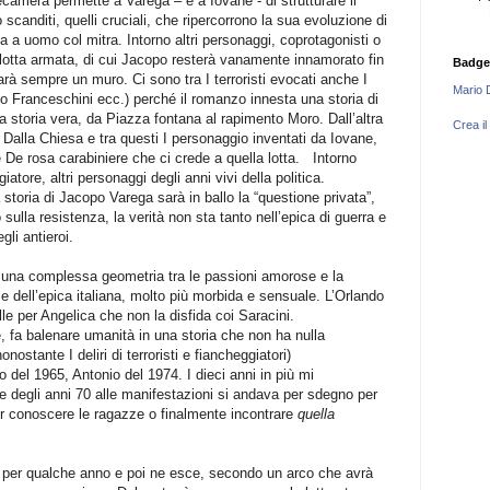
ecamera permette a Varega – e a Iovane - di strutturare il
o scanditi, quelli cruciali, che ripercorrono la sua evoluzione di
ca a uomo col mitra. Intorno altri personaggi, coprotagonisti o
lotta armata, di cui Jacopo resterà vanamente innamorato fin
Badge
sarà sempre un muro. Ci sono tra I terroristi evocati anche I
Mario 
io Franceschini ecc.) perché il romanzo innesta una storia di
a storia vera, da Piazza fontana al rapimento Moro. Dall’altra
Crea il
le Dalla Chiesa e tra questi I personaggio inventati da Iovane,
 De rosa carabiniere che ci crede a quella lotta.
Intorno
iatore, altri personaggi degli anni vivi della politica.
 storia di Jacopo Varega sarà in ballo la “questione privata”,
ulla resistenza, la verità non sta tanto nell’epica di guerra e
egli antieroi.
i una complessa geometria tra le passioni amorose e la
le dell’epica italiana, molto più morbida e sensuale. L’Orlando
le per Angelica che non la disfida coi Saracini.
, fa balenare umanità in una storia che non ha nulla
nostante I deliri di terroristi e fiancheggiatori)
 del 1965, Antonio del 1974. I dieci anni in più mi
e degli anni 70 alle manifestazioni si andava per sdegno per
er conoscere le ragazze o finalmente incontrare
quella
 per qualche anno e poi ne esce, secondo un arco che avrà