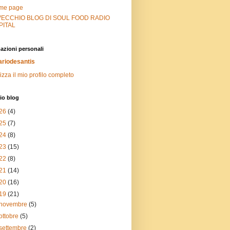
me page
 VECCHIO BLOG DI SOUL FOOD RADIO
PITAL
azioni personali
riodesantis
izza il mio profilo completo
io blog
26
(4)
25
(7)
24
(8)
23
(15)
22
(8)
21
(14)
20
(16)
19
(21)
novembre
(5)
ottobre
(5)
settembre
(2)