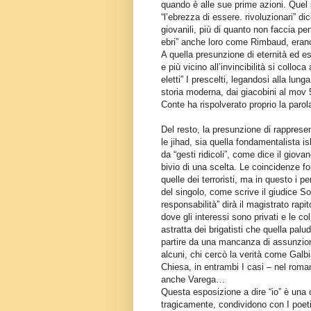
quando è alle sue prime azioni. Quel s
“l’ebrezza di essere. rivoluzionari” d
giovanili, più di quanto non faccia pen
ebri” anche loro come Rimbaud, erano 
A quella presunzione di eternità ed e
e più vicino all’invincibilità si colloca
eletti” I prescelti, legandosi alla lun
storia moderna, dai giacobini al mov 
Conte ha rispolverato proprio la parola
Del resto, la presunzione di rappresent
le jihad, sia quella fondamentalista is
da “gesti ridicoli”, come dice il giova
bivio di una scelta. Le coincidenze fo
quelle dei terroristi, ma in questo i p
del singolo, come scrive il giudice S
responsabilità” dirà il magistrato rapi
dove gli interessi sono privati e le co
astratta dei brigatisti che quella pa
partire da una mancanza di assunzione 
alcuni, chi cercò la verità come Galbia
Chiesa, in entrambi I casi – nel roma
anche Varega…
Questa esposizione a dire “io” è una ca
tragicamente, condividono con I poeti e