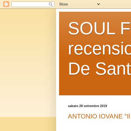
SOUL FO
recensio
De Sant
sabato 28 settembre 2019
ANTONIO IOVANE "Il b