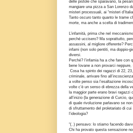
delle pistole che sparavano, la pesa
mangiare una pizza a San Lorenzo da pi
misteri processuali, ai “misteri d’Ital
Tanto oscuro tanto quanto le trame ch
morte, ma anche a scelta di tradime
L’infamità, prima che nel meccanismo L
perché uccisero? Ma soprattutto, perch
assassini, al migliore offerente? Pe
infami (non solo pentiti, ma doppio-gioc
diversi.
Perché? l’infamia ha a che fare con qu
bene Iovane a non provarci neppure, 
Cosa ha spinto dei ragazzi di 22, 23,
criminale, arrivare fino all’incoscienz
a volte penso sia l’esaltazione incosc
volte c’è un senso di ebrezza della v
la maggior parte erano bravi ragazzi 
all’inizio (la generazione di Curcio,
di quale rivoluzione parlavano se non
di sfruttamento del proletariato di cui
l’ideologia?
“(..) pensavo: lo stiamo facendo davve
Chi ha provato questa sensazione no