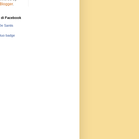
Blogger
.
 di Facebook
De Santis
 tuo badge