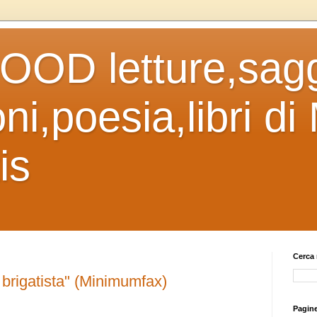
OD letture,sagg
ni,poesia,libri di
is
Cerca 
rigatista" (Minimumfax)
Pagin