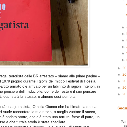
►
►
►
►
►
►
►
20
►
20
ga, terrorista delle BR arrestato – siamo alle prime pagine –
 1979 proprio durante I giorni del mitico Festival di Poesia.
►
20
ito armato c’è arrivato per un labirinto di ragioni interiori, in
►
20
e pensiero dell’Irriducibile, come del resto è il suo pensare
►
20
à, così sarà lui stesso, o almeno così sembra.
terà una giornalista, Ornella Gianca che ha filmato la scena
Segn
lei vuole raccontare la sua storia, o meglio vuotare il sacco,
è andato storto, che c’è stata una rottura, forse di patto, un
Tem
se è che tuttala storia è stata sbagliata.
P