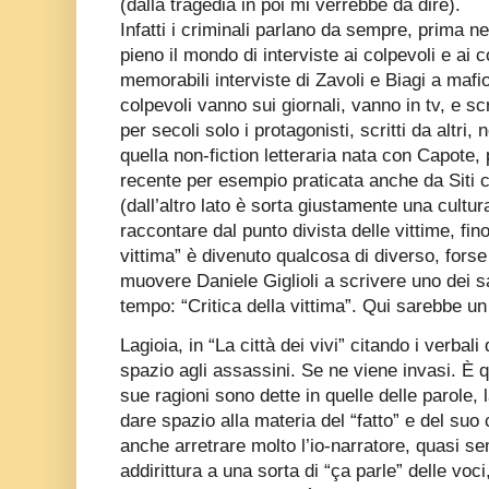
(dalla tragedia in poi mi verrebbe da dire).
Infatti i criminali parlano da sempre, prima nei
pieno il mondo di interviste ai colpevoli e ai 
memorabili interviste di Zavoli e Biagi a mafios
colpevoli vanno sui giornali, vanno in tv, e sc
per secoli solo i protagonisti, scritti da altri,
quella non-fiction letteraria nata con Capote,
recente per esempio praticata anche da Siti c
(dall’altro lato è sorta giustamente una cultura
raccontare dal punto divista delle vittime, fino
vittima” è divenuto qualcosa di diverso, forse
muovere Daniele Giglioli a scrivere uno dei s
tempo: “Critica della vittima”. Qui sarebbe u
Lagioia, in “La città dei vivi” citando i verbali
spazio agli assassini. Se ne viene invasi. È que
sue ragioni sono dette in quelle delle parole,
dare spazio alla materia del “fatto” e del su
anche arretrare molto l’io-narratore, quasi se
addirittura a una sorta di “ça parle” delle voc