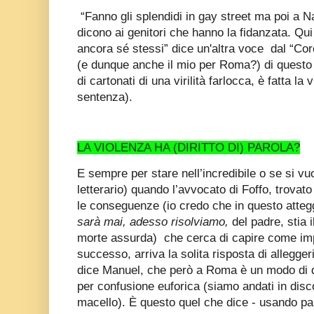
“Fanno gli splendidi in gay street ma poi a N
dicono ai genitori che hanno la fidanzata. Qui 
ancora sé stessi” dice un'altra voce dal “Cor
(e dunque anche il mio per Roma?) di questo od
di cartonati di una virilità farlocca, è fatta la
sentenza).
LA VIOLENZA HA (DIRITTO DI) PAROLA?
E sempre per stare nell’incredibile o se si vu
letterario) quando l’avvocato di Foffo, trovat
le conseguenze (io credo che in questo atteg
sarà mai, adesso risolviamo,
del padre, stia 
morte assurda)
che cerca di capire come im
successo, arriva la solita risposta di allegge
dice Manuel, che però a Roma è un modo di d
per confusione euforica (siamo andati in dis
macello). È questo quel che dice - usando par