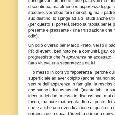
sono giovani amano le cose piacevoli ma fan
discontinuo, ma almeno
in apparenza
legge m
studiare, vorrebbe fare marketing ma il padre
suo destino, lo spinge ad altri studi anche utili
(per questo si porterà dietro la rabbia per le 
presente e pressante - una frustrazione che m
odio).
Un odio diverso per Marco Prato, verso il pa
PR di eventi, ben noto nella comunità gay, c
progressista che
in apparenza
ha accettato l’
fatto viveva una separatezza da lui.
Ho messo in corsivo “apparenza” perché qui 
superficiale ad aver colpito (anche ma non sol
sentire dell’apparenza in famiglia, la resciss
che hanno i due assassini. Questa labilità pu
identità dei due, messa in discussione, mai de
fondo, ma pure mai negata, fino al punto di tr
che è anche una rivendicazione di qualcosa c
paranoia della coca. L’identità primaria coinv