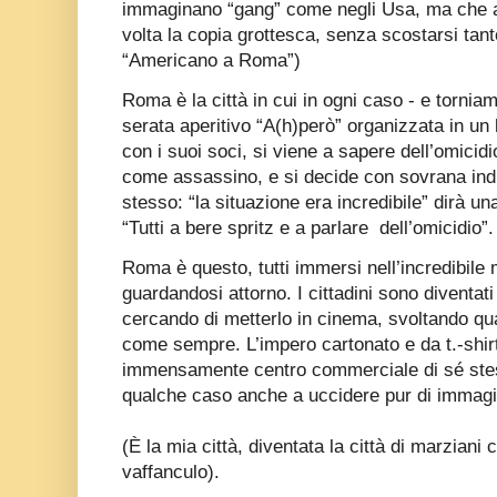
immaginano “gang” come negli Usa, ma che 
volta la copia grottesca, senza scostarsi tan
“Americano a Roma”)
Roma è la città in cui in ogni caso - e torniam
serata aperitivo “A(h)però” organizzata in un
con i suoi soci, si viene a sapere dell’omicidi
come assassino, e si decide con sovrana indif
stesso: “la situazione era incredibile” dirà u
“Tutti a bere spritz e a parlare
dell’omicidio”
Roma è questo, tutti immersi nell’incredibile m
guardandosi attorno. I cittadini sono diventati 
cercando di metterlo in cinema, svoltando q
come sempre. L’impero cartonato e da t.-shirt.
immensamente centro commerciale di sé stess
qualche caso anche a uccidere pur di immagi
(È la mia città, diventata la città di marziani
vaffanculo).