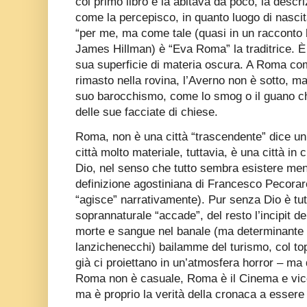
col primo libro e la abitava da poco, la descri
come la percepisco, in quanto luogo di nas
“per me, ma come tale (quasi in un racconto b
James Hillman) è “Eva Roma” la traditrice. È 
sua superficie di materia oscura. A Roma com
rimasto nella rovina, l’Averno non è sotto, ma
suo barocchismo, come lo smog o il guano ch
delle sue facciate di chiese.
Roma, non è una città “trascendente” dice un 
città molto materiale, tuttavia, è una città in 
Dio, nel senso che tutto sembra esistere men
definizione agostiniana di Francesco Pecoraro a
“agisce” narrativamente). Pur senza Dio è tutt
soprannaturale “accade”, del resto l’incipit d
morte e sangue nel banale (ma determinante
lanzichenecchi) bailamme del turismo, col to
già ci proiettano in un’atmosfera horror – ma
Roma non è casuale, Roma è il Cinema e vice
ma è proprio la verità della cronaca a esser