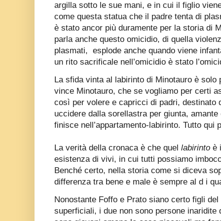
argilla sotto le sue mani, e in cui il figlio v
come questa statua che il padre tenta di pla
è stato ancor più duramente per la storia di 
parla anche questo omicidio, di quella violenz
plasmati,
esplode anche quando viene infanta
un rito sacrificale nell’omicidio è stato l’omic
La sfida vinta al labirinto di Minotauro è solo p
vince Minotauro, che se vogliamo per certi as
così per volere e capricci di padri, destinato d
uccidere dalla sorellastra per giunta, amante
finisce nell’appartamento-labirinto. Tutto qui p
La verità della cronaca è che quel
labirinto
è i
esistenza di vivi, in cui tutti possiamo imbocca
Benché certo, nella storia come si diceva so
differenza tra bene e male è sempre al d i qu
Nonostante Foffo e Prato siano certo figli de
superficiali, i due non sono persone inaridite d