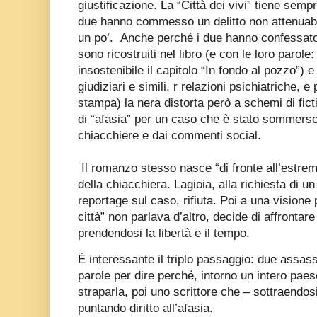
giustificazione. La “Città dei vivi” tiene sempr
due hanno commesso un delitto non attenuabi
un po’.
Anche perché i due hanno confessato, 
sono ricostruiti nel libro (e con le loro parole:
insostenibile il capitolo “In fondo al pozzo”) e
giudiziari e simili, r relazioni psichiatriche, e 
stampa) la nera distorta però a schemi di fict
di “afasia” per un caso che è stato sommerso 
chiacchiere e dai commenti social.
Il romanzo stesso nasce “di fronte all’estre
della chiacchiera. Lagioia, alla richiesta di un
reportage sul caso, rifiuta. Poi a una visione 
città” non parlava d’altro, decide di affrontar
prendendosi la libertà e il tempo.
È interessante il triplo passaggio: due assa
parole per dire perché, intorno un intero pae
straparla, poi uno scrittore che – sottraendosi
puntando diritto all’afasia.