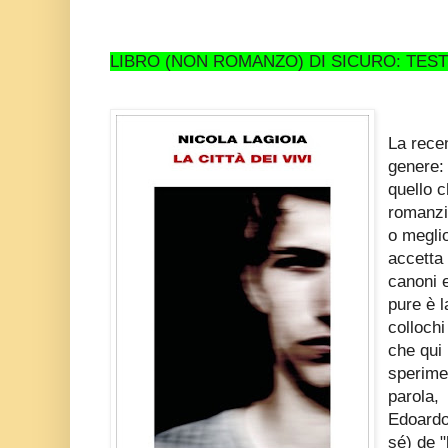
LIBRO (NON ROMANZO) DI SICURO: TES
La recen
genere:
quello 
romanzi
o meglio
accetta 
canoni e
pure è 
colloch
che qui
sperime
parola,
Edoardo 
sé) de "