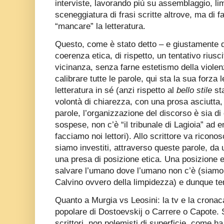
interviste, lavorando più su assemblaggio, l
sceneggiatura di frasi scritte altrove, ma di fa
“mancare” la letteratura.
Questo, come è stato detto – e giustamente da
coerenza etica, di rispetto, un tentativo riusci
vicinanza, senza farne estetismo della violen
calibrare tutte le parole, qui sta la sua forza l
letteratura in sé (anzi rispetto al
bello stile
sta
volontà di chiarezza, con una prosa asciutta, 
parole, l’organizzazione del discorso è sia d
sospese, non c’è “il tribunale di Lagioia” ad
facciamo noi lettori). Allo scrittore va riconosc
siamo investiti, attraverso queste parole, da 
una presa di posizione etica. Una posizione e
salvare l’umano dove l’umano non c’è (siamo 
Calvino ovvero della limpidezza) e dunque t
Quanto a Murgia vs Leosini: la tv e la crona
popolare di Dostoevskij o Carrere o Capote.
scrittori, non polemisti di superficie, come ha 