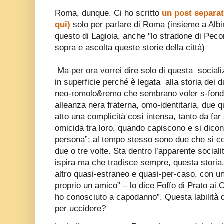
Roma, dunque. Ci ho scritto
un post separat
qui)
solo per parlare di Roma (insieme a Albin
questo di Lagioia, anche "lo stradone di Pecor
sopra e ascolta queste storie della città)
Ma per ora vorrei dire solo di questa
social
in superficie perché è legata
alla storia dei
neo-romolo&remo che sembrano voler s-fonda
alleanza nera fraterna, omo-identitaria, due 
atto una complicità così intensa, tanto da far 
omicida tra loro, quando capiscono e si dicon
persona”; al tempo stesso sono due che si co
due o tre volte. Sta dentro l’apparente social
ispira ma che tradisce sempre, questa stori
altro quasi-estraneo e quasi-per-caso, con u
proprio un amico” – lo dice Foffo di Prato ai 
ho conosciuto a capodanno”. Questa labilità d
per uccidere?