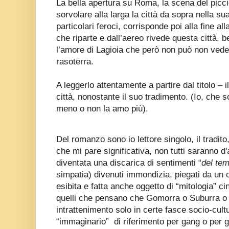
La bella apertura su Roma, la scena del picc
sorvolare alla larga la città da sopra nella 
particolari feroci, corrisponde poi alla fine al
che riparte e dall’aereo rivede questa città, b
l’amore di Lagioia che però non può non vede
rasoterra.
A leggerlo attentamente a partire dal titolo – 
città, nonostante il suo tradimento. (Io, che 
meno o non la amo più).
Del romanzo sono io lettore singolo, il tradit
che mi pare significativa, non tutti saranno d'
diventata una discarica di sentimenti “
del te
simpatia) divenuti immondizia, piegati da un c
esibita e fatta anche oggetto di “mitologia” ci
quelli che pensano che Gomorra o Suburra o
intrattenimento solo in certe fasce socio-cultur
“immaginario”
di riferimento per gang o per 