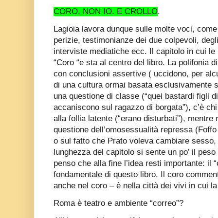
CORO, NON IO. E CROLLO
.
Lagioia lavora dunque sulle molte voci, come d
perizie, testimonianze dei due colpevoli, degli
interviste mediatiche ecc. Il capitolo in cui le
“Coro “e sta al centro del libro. La polifonia
con conclusioni assertive ( uccidono, per alc
di una cultura ormai basata esclusivamente sui
una questione di classe (“quei bastardi figli di
accaniscono sul ragazzo di borgata”), c’è chi 
alla follia latente (“erano disturbati”), mentre
questione dell’omosessualità repressa (Foffo
o sul fatto che Prato voleva cambiare sesso, 
lunghezza del capitolo si sente un po’ il peso
penso che alla fine l’idea resti importante: il
fondamentale di questo libro. Il coro comment
anche nel coro – è nella città dei vivi in cui 
Roma è teatro e ambiente “correo”?