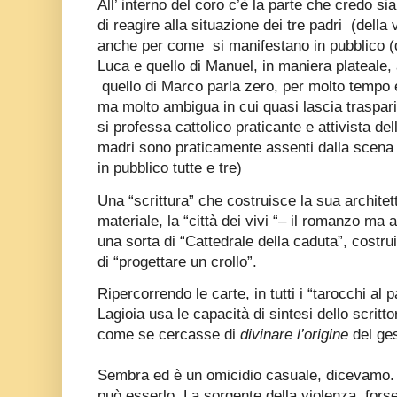
All’ interno del coro c’è la parte che credo si
di reagire alla situazione dei tre padri
(della 
anche per come
si manifestano in pubblico (
Luca e quello di Manuel, in maniera plateale,
quello di Marco parla zero, per molto tempo e
ma molto ambigua in cui quasi lascia traspari
si professa cattolico praticante e attivista del
madri sono praticamente assenti dalla scena 
in pubblico tutte e tre)
Una “scrittura” che costruisce la sua architet
materiale, la “città dei vivi “– il romanzo ma 
una sorta di “Cattedrale della caduta”, costru
di “progettare un crollo”.
Ripercorrendo le carte, in tutti i “tarocchi al p
Lagioia usa le capacità di sintesi dello scritto
come se cercasse di
divinare l’origine
del ges
Sembra ed è un omicidio casuale, dicevamo.
può esserlo. La sorgente della violenza, forse