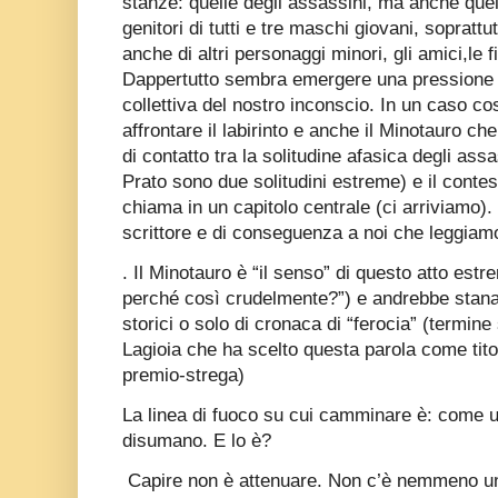
stanze: quelle degli assassini, ma anche quel
genitori di tutti e tre maschi giovani, soprattu
anche di altri personaggi minori, gli amici,le 
Dappertutto sembra emergere una pressione 
collettiva del nostro inconscio. In un caso c
affrontare il labirinto e anche il Minotauro ch
di contatto tra la solitudine afasica degli ass
Prato sono due solitudini estreme) e il conte
chiama in un capitolo centrale (ci arriviamo).
scrittore e di conseguenza a noi che leggiam
. Il Minotauro è “il senso” di questo atto est
perché così crudelmente?”) e andrebbe stanato
storici o solo di cronaca di “ferocia” (termin
Lagioia che ha scelto questa parola come tit
premio-strega)
La linea di fuoco su cui camminare è: come 
disumano. E lo è?
Capire non è attenuare. Non c’è nemmeno u