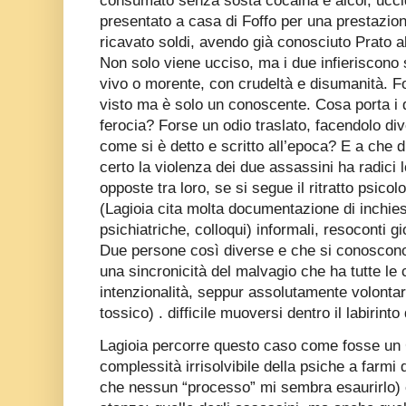
consumato senza sosta cocaina e alcol, ucci
presentato a casa di Foffo per una prestazio
ricavato soldi, avendo già conosciuto Prato al
Non solo viene ucciso, ma i due infieriscono 
vivo o morente, con crudeltà e disumanità. Fo
visto ma è solo un conoscente. Cosa porta i 
ferocia? Forse un odio traslato, facendolo div
come si è detto e scritto all’epoca? E a che 
certo la violenza dei due assassini ha radici 
opposte tra loro, se si segue il ritratto psicol
(Lagioia cita molta documentazione di inchiest
psichiatriche, colloqui) informali, resoconti gio
Due persone così diverse e che si conoscono 
una sincronicità del malvagio che ha tutte le 
intenzionalità, seppur assolutamente volontari
tossico) . difficile muoversi dentro il labirinto
Lagioia percorre questo caso come fosse un C
complessità irrisolvibile della psiche a farmi 
che nessun “processo” mi sembra esaurirlo) 