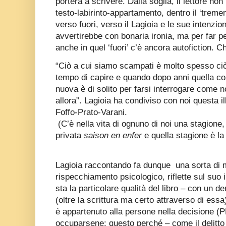
porterà a scrivere. Dalla soglia, il lettore no
testo-labirinto-appartamento, dentro il ‘trem
verso fuori, verso il Lagioia e le sue intenzion
avvertirebbe con bonaria ironia, ma per far p
anche in quel ‘fuori’ c’è ancora autofiction. C
“Ciò a cui siamo scampati è molto spesso ci
tempo di capire e quando dopo anni quella co
nuova è di solito per farsi interrogare come n
allora”. Lagioia ha condiviso con noi questa 
Foffo-Prato-Varani.
(C’è nella vita di ognuno di noi una stagione
privata
saison en enfer
e quella stagione è la
Lagioia raccontando fa dunque
una sorta di 
rispecchiamento psicologico, riflette sul suo
sta la particolare qualità del libro – con un de
(oltre la scrittura ma certo attraverso di ess
è appartenuto alla persone nella decisione (P
occuparsene: questo perché – come il delitto