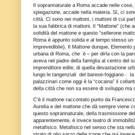
Il soprannaturale a Roma accade nelle cose,
spiegazione, accade nella materia. Sì, ci son
città. Ci sono nei mattoni, i mattoni di cui 
la sua fabbrica di mattoni. Il “Mattone” (che
solidità del mattone e questo “sellerone matto
Roma è appunto solida e al tempo stesso un
imprevedibile). Il Mattone dunque, Elemento 
urbana di Roma, che
è – per dirla con la pa
aveva nel padre della famiglia al centro del
imprenditore edile, di quella devastazione ur
lungo le tangenziali
del barese-foggiano -
la
palazzinari come oggi è la “cocaina” il collante i
della città che non sa essere di sviluppo ma
C’è il mattone raccontato punto da Francesco
Aurelia e del mattone che dà sempre viene c
questo soprannaturale, della trasmissione del
apparentemente, è invece teatro di immobilit
metafisico. Metafisico nel senso che sta nell
strato di olio sacro delle icone che qui invec