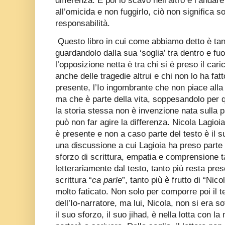
differenza. E poi lo scavo nell’altro e l’andare 
all’omicida e non fuggirlo, ciò non significa s
responsabilità.
Questo libro in cui come abbiamo detto è tant
guardandolo dalla sua ‘soglia’ tra dentro e fuori
l’opposizione netta è tra chi si è preso il cari
anche delle tragedie altrui e chi non lo ha fat
presente, l’Io ingombrante che non piace alla
ma che è parte della vita, soppesandolo per qu
la storia stessa non è invenzione nata sulla p
può non far agire la differenza. Nicola Lagioia 
è presente e non a caso parte del testo è il
una discussione a cui Lagioia ha preso parte 
sforzo di scrittura, empatia e comprensione ta
letterariamente dal testo, tanto più resta pre
scrittura “
ca parle
”, tanto più è frutto di “Nic
molto faticato. Non solo per comporre poi il t
dell’Io-narratore, ma lui, Nicola, non si era so
il suo sforzo, il suo jihad, è nella lotta con l