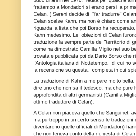
buco di anni nel 1976, riedita per qualche ann
frattempo a Mondadori si erano persi la prima
Celan. ( Sereni decide di "far tradurre" Cela
Celan scelse Kahn, ma non è chiaro come an
riguarda la lista che poi Borso ha recuperato
Kahn medesimo. Le obiezioni di Celan furono
traduzione fa sempre parte del "territorio di 
come ha dimostrato Camilla Miglio nel suo bel 
trovata e pubblicata poi da Dario Borso che r
l'Antologia italiana di Nottetempo, di cui ho s
la recensione su questa, completa in cui spie
La traduzione di Kahn a me pare molto bella,
dire uno che non sa il tedesco, ma che pure ha
approfondita di altri germanisti (Camilla Migl
ottimo traduttore di Celan).
A Celan non piaceva quello che Sanguineti av
ma purtroppo in un certo senso le traduzioni 
diventarono quelle ufficiali di Mondadori) han
che non teneva conto della richiesta di Celan 