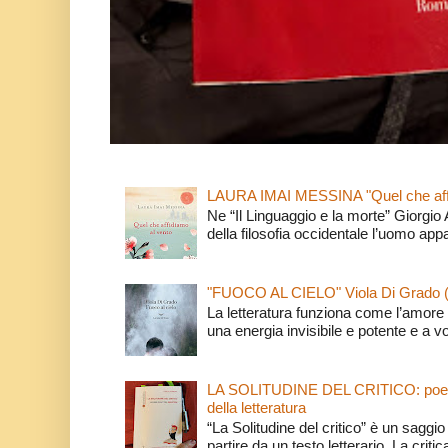
LAURA IMAI MESSINA "Quel che affi
Ne “Il Linguaggio e la morte” Giorgio
della filosofia occidentale l’uomo app
"FUOCO AL CIELO" Viola Di Grado 
La letteratura funziona come l’amore 
una energia invisibile e potente e a v
LA SOLITUDINE DEL CRITICO: poeti e c
della letteratura
“La Solitudine del critico” è un saggio s
partire da un testo letterario. La critica