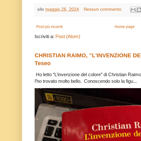
alle
maggio 26, 2024
Nessun commento:
Post più recenti
Home page
Iscriviti a:
Post (Atom)
CHRISTIAN RAIMO, "L'INVENZIONE DE
Teseo
Ho letto “L’invenzione del colore” di Christian Raim
l’ho trovato molto bello. Conoscendo solo la figu...