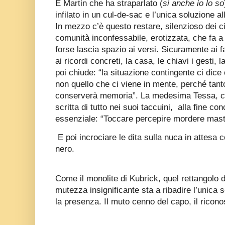
E Martin che ha straparlato (
si anche io lo so
infilato in un cul-de-sac e l’unica soluzione a
In mezzo c’è questo restare, silenzioso dei c
comunità inconfessabile, erotizzata, che fa 
forse lascia spazio ai versi. Sicuramente ai 
ai ricordi concreti, la casa, le chiavi i gesti, 
poi chiude: “la situazione contingente ci dice 
non quello che ci viene in mente, perché tant
conserverà memoria”. La medesima Tessa, 
scritta di tutto nei suoi taccuini, alla fine c
essenziale: “Toccare percepire mordere mast
E poi incrociare le dita sulla nuca in attesa
nero.
Come il monolite di Kubrick, quel rettangolo d
mutezza insignificante sta a ribadire l’unica s
la presenza. Il muto cenno del capo, il riconos