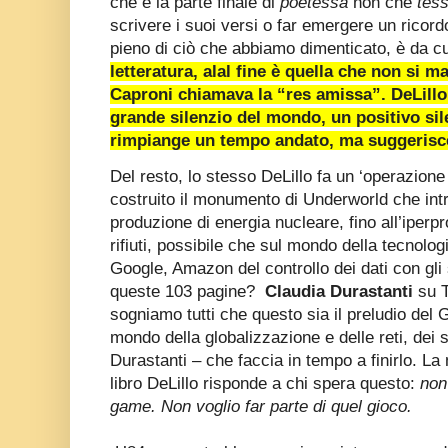
che è la parte finale di
poetessa
non ché
tess
scrivere i suoi versi o far emergere un ricor
pieno di ciò che abbiamo dimenticato, è da c
letteratura, alal fine è quella che non si ma
Caproni chiamava la “res amissa”. DeLillo 
grande silenzio del mondo, un positivo sil
rimpiange un tempo andato, ma suggerisce
Del resto, lo stesso DeLillo fa un ‘operazione
costruito il monumento di Underworld che intr
produzione di energia nucleare, fino all’iper
rifiuti, possibile che sul mondo della tecnologi
Google, Amazon del controllo dei dati con gli
queste 103 pagine?
Claudia Durastanti
su T
sogniamo tutti che questo sia il preludio del
mondo della globalizzazione e delle reti, dei 
Durastanti – che faccia in tempo a finirlo. La
libro DeLillo risponde a chi spera questo:
non
game. Non voglio far parte di quel gioco.