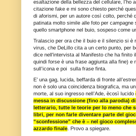
esaltazione della bellezza del cellulare, l’ho 
citazione fake e mi sono chiesto perché quest
di aforismi, per un autore così colto, perché
patinata molto simile alle foto per campagne
quello smartphone nel buio, sospeso come un
Tralascio per ora che il buio e il silenzio si è
virus, che DeLillo cita a un certo punto, per 
dice nell'intervista al Manifesto che ha finit
quindi forse è una frase aggiunta alla fine) e
sull’icona e poi sulla frase finta.
E’ una gag, lucida, beffarda di fronte all’estr
non è solo una coincidenza biografica, ma un 
morte, al suo ingresso nell’Ade, ècosì lucido
messa in discussione (fino alla parodia) di
letterario, tutte le teorie per lo meno che 
libri, per non farle diventare parte del gi
“sconfessione” che è – nel gioco comples
azzardo finale
. Provo a spiegare.