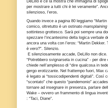
DeLillo e ce la mostra che immagina di spogl
per mostrare a tutti chi è lei veramente”. Anco
silenzioso, l’eros.
Quando invece a pagina 80 leggiamo “Martin ha
comico, oltretutto è un ostinato
mansplaining
sottinteso grottesco. Sarà poi sempre una do
spezzare l’incantesimo della logica verbale d
ancora una volta con l’eros: “Martin Dekker.
è vero?”. Silenzio.
E silenziosamente accade, DeLillo non dice.
“Potrebbero svignarsela in cucina” - per dire c
chiede nell’amplesso di “dire qualcosa in tede
gergo erotizzante. Nel frattempo fuori, Max ca
è legato ai “tossicodipendenti digitali”. Così
“scontato” che questo “pandemonio” accadesse
tornare ad insegnare in presenza, parlare della
Wake – ovvero un frammento di lingua inventa
: “Taci, Diane”.