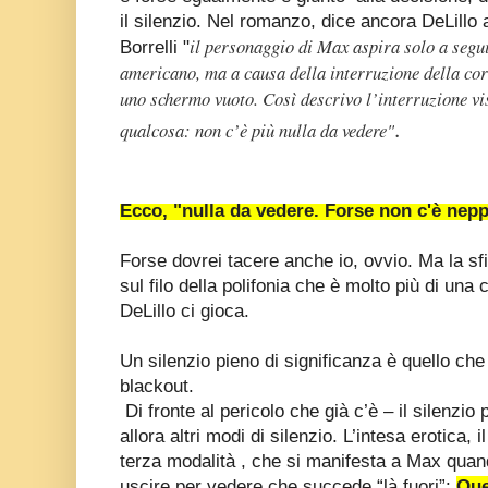
il silenzio. Nel romanzo, dice ancora DeLillo
il personaggio di Max aspira solo a segui
Borrelli "
americano, ma a causa della interruzione della corr
uno schermo vuoto. Così descrivo l’interruzione vis
.
qualcosa: non c’è più nulla da vedere"
Ecco, "nulla da vedere. Forse non c'è nepp
Forse dovrei tacere anche io, ovvio. Ma la sf
sul filo della polifonia che è molto più di una
DeLillo ci gioca.
Un silenzio pieno di significanza è quello che
blackout.
Di fronte al pericolo che già c’è – il silenzio
allora altri modi di silenzio. L’intesa erotica, 
terza modalità , che si manifesta a Max quand
uscire per vedere che succede “là fuori”:
Que