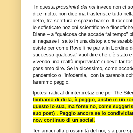
In questa
prossimità del noi
invece non ci so
dice molto, non dice ma trasferisce tutto nel
detto, tra scrittura e spazio bianco. Il raccont
le sofisticate nozioni scientifiche e filosofich
Diane – a “qualcosa che accade “al tempo” pi
si negasse il salto in una distopia che sarebbe
esiste per come Rovelli ne parla in L’ordine 
successo qualcosa” vuol dire che c’è stato e 
vivendo una realtà imprevista” ci deve far t
possiamo dire. Se la dicessimo, come accade
pandemico o l’infodemia, con la paranoia col
faremmo peggio.
Ipotesi radical di interpretazione per The Sil
tentiamo di dirla, è peggio, anche in un r
questo lo sua, ma forse no, come suggeris
suo post) . Peggio ancora se lo condividiam
now continuo di un social.
Teniamoci alla prossimità del noi, sia pure s