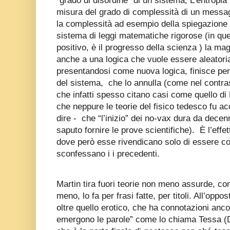
“grado di disordine” di un sistema, L’entropia 
misura del grado di complessità di un messag
la complessità ad esempio della spiegazione d
sistema di leggi matematiche rigorose (in qu
positivo, è il progresso della scienza ) la ma
anche a una logica che vuole essere aleatori
presentandosi come nuova logica, finisce per
del sistema, che lo annulla (come nel contrast
che infatti spesso citano casi come quello di
che neppure le teorie del fisico tedesco fu acc
dire - che “l’inizio” dei no-vax dura da decen
saputo fornire le prove scientifiche). È l’effet
dove però esse rivendicano solo di essere co
sconfessano i i precedenti.
Martin tira fuori teorie non meno assurde, con
meno, lo fa per frasi fatte, per titoli. All’oppo
oltre quello erotico, che ha connotazioni ancor
emergono le parole” come lo chiama Tessa (De