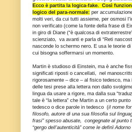
Ecco è partita la logica-fake. Così funzio
logico del para-normale:
per accumulazione 
molti veri, da cui tutti assieme, per osmosi l
non verificato (come la fonte della frase di E
in giro di Diane (“è qualcosa di extraterrestr
scienziato, va avanti e parla di “Reti nascos
nasconde lo schermo nero. E usa le teorie di
cui bisogna soffermarsi un momento.
Martin è studioso di Einstein, ma è anche fiss
significati riposti o cancellati, nel manoscrit
rigorosamente – dice – al fisico tedesco, ma
delle tesi prese alla lettera non dallo svolgi
lingua da usare a rigore, ma dalla sua “tradu
tale è “la lettera” che Martin a un certo punt
tedesco o dice parole in tedesco (
il nome fo
filosofo, autore di una sua filosofia sul ling
frasi” spesso abusate, congegnate al punto ta
“gergo dell’autenticità” come le definì Adorn