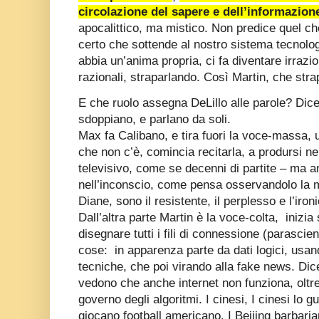
circolazione del sapere e dell’informazion
apocalittico, ma mistico. Non predice quel ch
certo che sottende al nostro sistema tecnolo
abbia un’anima propria, ci fa diventare irraz
razionali, straparlando. Così Martin, che stra
E che ruolo assegna DeLillo alle parole? Di
sdoppiano, e parlano da soli.
Max fa Calibano, e tira fuori la voce-massa, 
che non c’è, comincia recitarla, a prodursi ne
televisivo, come se decenni di partite – ma a
nell’inconscio, come pensa osservandolo la 
Diane, sono il resistente, il perplesso e l’iro
Dall’altra parte Martin è la voce-colta, inizi
disegnare tutti i fili di connessione (parascie
cose: in apparenza parte da dati logici, usan
tecniche, che poi virando alla fake news. Dice
vedono che anche internet non funziona, oltre
governo degli algoritmi. I cinesi, I cinesi lo 
giocano football americano. I Beijing barbaria