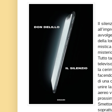
Il sile
all’impr
avvolge
della l
mistica 
misteri
Tutto ta
televis
la ceri
facendo 
di una 
unire l
aereo ve
prossimi
Smetton
sopratt