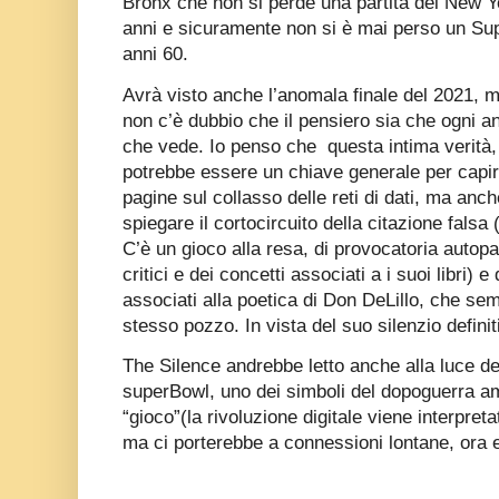
Bronx che non si perde una partita dei New 
anni e sicuramente non si è mai perso un Sup
anni 60.
Avrà visto anche l’anomala finale del 2021, 
non c’è dubbio che il pensiero sia che ogni a
che vede. Io penso che questa intima verità, 
potrebbe essere un chiave generale per capire
pagine sul collasso delle reti di dati, ma anch
spiegare il cortocircuito della citazione falsa 
C’è un gioco alla resa, di provocatoria autopa
critici e dei concetti associati a i suoi libri) 
associati alla poetica di Don DeLillo, che se
stesso pozzo. In vista del suo silenzio defini
The Silence andrebbe letto anche alla luce de
superBowl, uno dei simboli del dopoguerra 
“gioco”(la rivoluzione digitale viene interpr
ma ci porterebbe a connessioni lontane, ora e