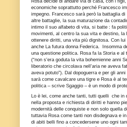
Rosa decide di andare via di casa, con i figli,
economiche soprattutto perché Francesco imp
impegno. Francesco sarà però la battaglia di R
altre battaglie, la sua maturazione da contad
intimo il suo alfabeto di vita, si batte : fa polit
movimenti, al centro la sua vita e destino, la 
ottenere diritti, una vita più dignitosa. Con l
anche La futura donna Federica.
Insomma del
una questione politica. Rosa fa la Storia e a
(“non s’era goduta la vita bohemienne anni Set
liberatorio che circolava nell’aria ne aveva f
aveva potuto”). Dal dopoguerra e per gli anni 
sarà come cavalcare una tigre e Rosa è al te
politica – scrive Sgaggio – è un modo di prote
Lo è lei, come anche tanti, tutti quelli
che in 
nella proposta e richiesta di diritti e hanno p
modernità delle conquiste e non solo quella 
tuttavia Rosa come tanti non disdegnava e in 
di abiti belli fino a concedersene uno ogni tan