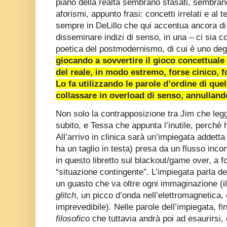
piano della realtà sembrano sfasati, sembran
aforismi, appunto frasi: concetti irrelati e a
sempre in DeLillo che qui accentua ancora di
disseminare indizi di senso, in una – ci sia
poetica del postmodernismo, di cui è uno deg
giocando a sovvertire il gioco concettuale
del reale, in modo estremo, forse cinico, 
Lo fa utilizzando le parole d’ordine di quel
collassare in overload di senso, annulland
Non solo la contrapposizione tra Jim che legge
subito, e Tessa che appunta l’inutile, perché 
All’arrivo in clinica sarà un’impiegata addetta
ha un taglio in testa) presa da un flusso incont
in questo libretto sul blackout/game over, a f
“situazione contingente”. L’impiegata parla de
un guasto che va oltre ogni immaginazione (i
glitch
, un picco d’onda nell’elettromagnetica,
imprevedibile). Nelle parole dell’impiegata, fi
filosofico
che tuttavia andrà poi ad esaurirsi, 