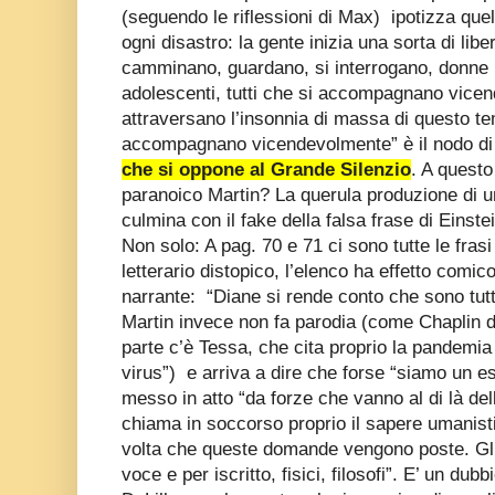
(seguendo le riflessioni di Max) ipotizza qu
ogni disastro: la gente inizia una sorta di lib
camminano, guardano, si interrogano, donne u
adolescenti, tutti che si accompagnano vice
attraversano l’insonnia di massa di questo tem
accompagnano vicendevolmente” è il nodo d
che si oppone al Grande Silenzio
. A questo
paranoico Martin? La querula produzione di u
culmina con il fake della falsa frase di Einste
Non solo: A pag. 70 e 71 ci sono tutte le fras
letterario distopico, l’elenco ha effetto comi
narrante: “Diane si rende conto che sono tutt
Martin invece non fa parodia (come Chaplin de
parte c’è Tessa, che cita proprio la pandemia 
virus”) e arriva a dire che forse “siamo un e
messo in atto “da forze che vanno al di là de
chiama in soccorso proprio il sapere umanist
volta che queste domande vengono poste. Gli 
voce e per iscritto, fisici, filosofi”. E’ un dub