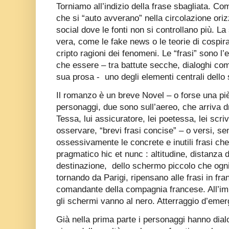
Torniamo all’indizio della frase sbagliata. Com
che si “auto avverano” nella circolazione oriz
social dove le fonti non si controllano più. La
vera, come le fake news o le teorie di cospiraz
cripto ragioni dei fenomeni. Le “frasi” sono l’e
che essere – tra battute secche, dialoghi come
sua prosa - uno degli elementi centrali dello s
Il romanzo è un breve Novel – o forse una pi
personaggi, due sono sull’aereo, che arriva 
Tessa, lui assicuratore, lei poetessa, lei scriv
osservare, “brevi frasi concise” – o versi, se
ossessivamente le concrete e inutili frasi che
pragmatico hic et nunc : altitudine, distanza
destinazione, dello schermo piccolo che ogni
tornando da Parigi, ripensano alle frasi in fr
comandante della compagnia francese. All’im
gli schermi vanno al nero. Atterraggio d’eme
Già nella prima parte i personaggi hanno dialo