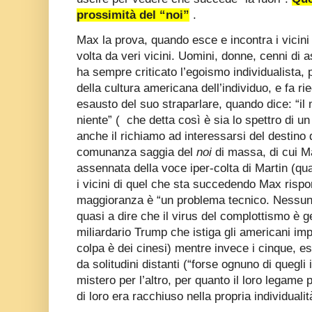
prossimità del “noi”
.
Max la prova, quando esce e incontra i vicini
volta da veri vicini. Uomini, donne, cenni di 
ha sempre criticato l’egoismo individualista,
della cultura americana dell’individuo, e fa ri
esausto del suo straparlare, quando dice: “il 
niente” ( che detta così è sia lo spettro di un
anche il richiamo ad interessarsi del destino d
comunanza saggia del
noi
di massa, di cui M
assennata della voce iper-colta di Martin (q
i vicini di quel che sta succedendo Max risp
maggioranza è “un problema tecnico. Nessuno 
quasi a dire che il virus del complottismo è g
miliardario Trump che istiga gli americani imp
colpa è dei cinesi) mentre invece i cinque, es
da solitudini distanti (“forse ognuno di quegli
mistero per l’altro, per quanto il loro legame
di loro era racchiuso nella propria individualit