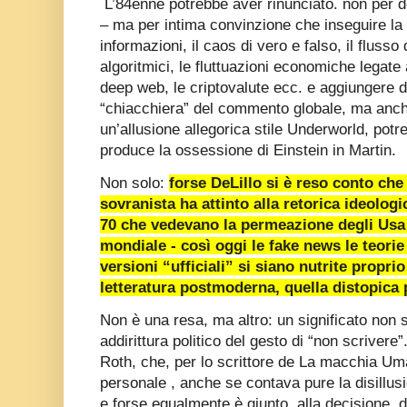
L’84enne potrebbe aver rinunciato. non per 
– ma per intima convinzione che inseguire la c
informazioni, il caos di vero e falso, il fluss
algoritmici, le fluttuazioni economiche legate
deep web, le criptovalute ecc. e aggiungere da
“chiacchiera” del commento globale, ma anch
un’allusione allegorica stile Underworld, potr
produce la ossessione di Einstein in Martin.
Non solo:
forse DeLillo si è reso conto ch
sovranista ha attinto alla retorica ideologi
70 che vedevano la permeazione degli Usa i
mondiale - così oggi le fake news le teorie
versioni “ufficiali” si siano nutrite propri
letteratura postmoderna, quella distopica p
Non è una resa, ma altro: un significato non so
addirittura politico del gesto di “non scrivere”
Roth, che, per lo scrittore de La macchia Um
personale , anche se contava pure la disillusi
e forse egualmente è giunto alla decisione, d