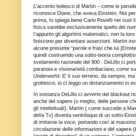
L’accento tedesco di Martin – come le parodi
riconosce Diane, che aveva Einstein. Noi p
prima, lo spiega bene Carlo Rovelli nei suoi li
fisica sarebbe esclusivamente quello dei num
l’appunto gli algoritmi matematici, non la loro
finiscono per diventare asserzioni. Martin inv
alcune presunte “parole e frasi che lui [Einste
quindi costruendo una sotto-teoria complottist
svelamento razionale del 900 . DeLillo ci porta
paranoia e visionarietà combaciano, come suo
Underworld. E’ il suo terreno, da sempre, ma 
grottesco, io ci leggo un distanziamento in e
In sostanza DeLillo ci avverte del blackout n
anche del sapere (o meglio, delle persone ch
gli intellettuali). Martin ( come succede a Ma
della Tv) diventa ventriloquo di un sotto-Einst
di imitarne la voce, portando così al massimo
circolazione delle informazioni e del sapere (