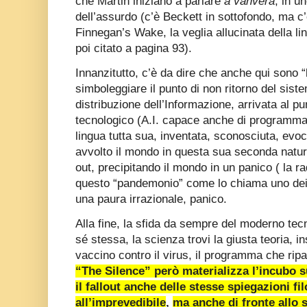
che Martin iniziano a parlare
a vanvera
, in u
dell’assurdo (c’è Beckett in sottofondo, ma c’
Finnegan’s Wake, la veglia allucinata della l
poi citato a pagina 93).
Innanzitutto, c’è da dire che anche qui sono “l
simboleggiare il punto di non ritorno del sist
distribuzione dell’Informazione, arrivata al 
tecnologico (A.I. capace anche di programm
lingua tutta sua, inventata, sconosciuta, evo
avvolto il mondo in questa sua seconda natura, 
out, precipitando il mondo in un panico ( la r
questo “pandemonio” come lo chiama uno dei
una paura irrazionale, panico.
Alla fine, la sfida da sempre del moderno tecn
sé stessa, la scienza trovi la giusta teoria, 
vaccino contro il virus, il programma che ripa
“The Silence” però materializza l’incubo 
il fallout anche delle stesse spiegazioni fi
all’imprevedibile
,
ma anche di fronte allo 