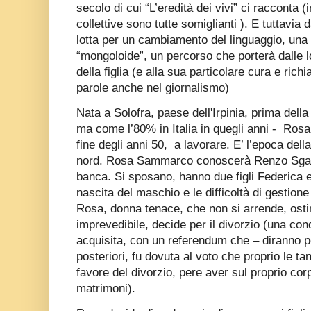
secolo di cui “L’eredità dei vivi” ci racconta (
collettive sono tutte somiglianti ). E tuttavia 
lotta per un cambiamento del linguaggio, una 
“mongoloide”, un percorso che porterà dalle l
della figlia (e alla sua particolare cura e ric
parole anche nel giornalismo)
Nata a Solofra, paese dell'Irpinia, prima dell
ma come l’80% in Italia in quegli anni -
Rosa 
fine degli anni 50,
a lavorare. E’ l’epoca del
nord. Rosa Sammarco conoscerà Renzo Sgaggi
banca. Si sposano, hanno due figli Federica 
nascita del maschio e le difficoltà di gestion
Rosa, donna tenace, che non si arrende, os
imprevedibile, decide per il divorzio (una conq
acquisita, con un referendum che – diranno poi
posteriori, fu dovuta al voto che proprio le t
favore del divorzio, pere aver sul proprio corp
matrimoni).