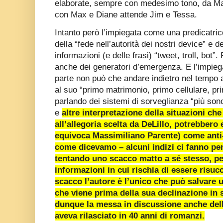
elaborate, sempre con medesimo tono, da Mar
con Max e Diane attende Jim e Tessa.
Intanto però l’impiegata come una predicatrice
della “fede nell’autorità dei nostri device” e de
informazioni (e delle frasi) “tweet, troll, bot”. P
anche dei generatori d’emergenza. E l’impie
parte non può che andare indietro nel tempo al
al suo “primo matrimonio, primo cellulare, pr
parlando dei sistemi di sorveglianza “più sono
e
altre interpretazione della situazioni ch
all’allegoria scelta da DeLillo, potrebber
equivoca Massimiliano Parente) come anti
come dicevamo – alcuni indizi ci fanno pen
tentando uno scacco matto a sé stesso, per
informazioni in cui rischia di essere risuc
scacco l’autore è l’unico che può salvare u
che viene prima della sua declinazione in 
dunque la messa in discussione anche del
aveva rilasciato in 40 anni di romanzi.