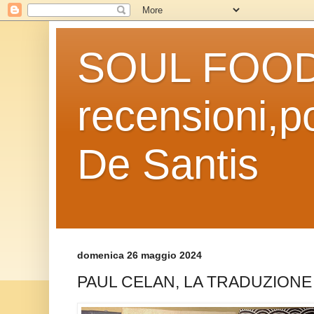
SOUL FOOD l
recensioni,po
De Santis
domenica 26 maggio 2024
PAUL CELAN, LA TRADUZION