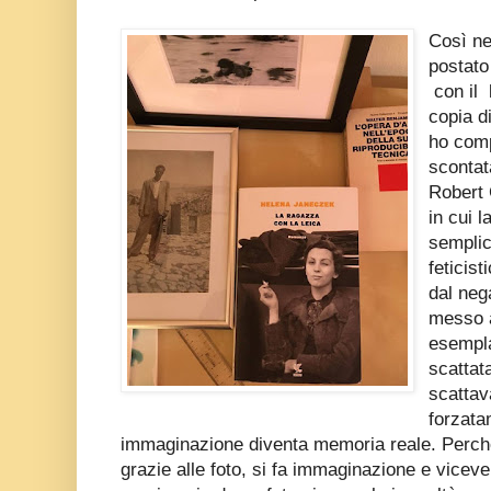
Così ne
postato
con il 
copia d
ho comp
scontat
Robert 
in cui 
semplic
feticist
dal neg
messo a
esempla
scattat
scattav
forzata
immaginazione diventa memoria reale. Perch
grazie alle foto, si fa immaginazione e vice