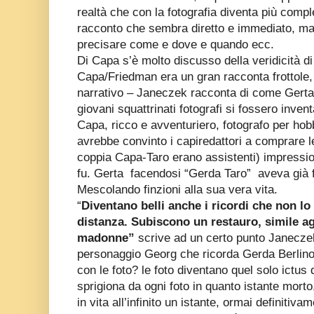
realtà che con la fotografia diventa più compl
racconto che sembra diretto e immediato, ma 
precisare come e dove e quando ecc.
Di Capa s’è molto discusso della veridicità di
Capa/Friedman era un gran racconta frottole
narrativo – Janeczek racconta di come Gert
giovani squattrinati fotografi si fossero inve
Capa, ricco e avventuriero, fotografo per ho
avrebbe convinto i capiredattori a comprare le
coppia Capa-Taro erano assistenti) impressio
fu. Gerta facendosi “Gerda Taro” aveva già 
Mescolando finzioni alla sua vera vita.
“
Diventano belli anche i ricordi che non lo 
distanza. Subiscono un restauro, simile agl
madonne”
scrive ad un certo punto Janeczek,
personaggio Georg che ricorda Gerda Berlin
con le foto? le foto diventano quel solo ictus di
sprigiona da ogni foto in quanto istante mort
in vita all’infinito un istante, ormai definitiv