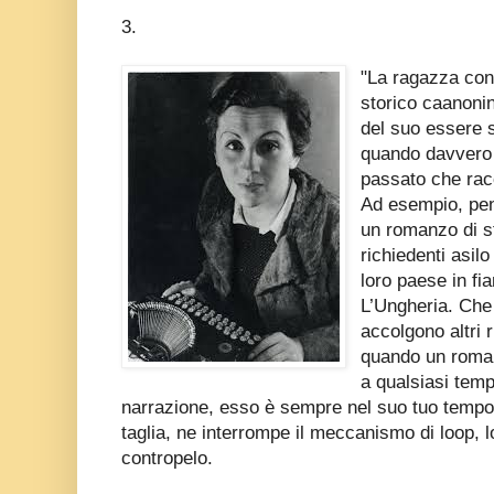
3.
"La ragazza con
storico caanonin
del suo essere
quando davvero u
passato che racc
Ad esempio, pen
un romanzo di st
richiedenti asil
loro paese in f
L’Ungheria. Che
accolgono altri 
quando un roma
a qualsiasi tem
narrazione, esso è sempre nel suo tuo tempo,
taglia, ne interrompe il meccanismo di loop,
contropelo.