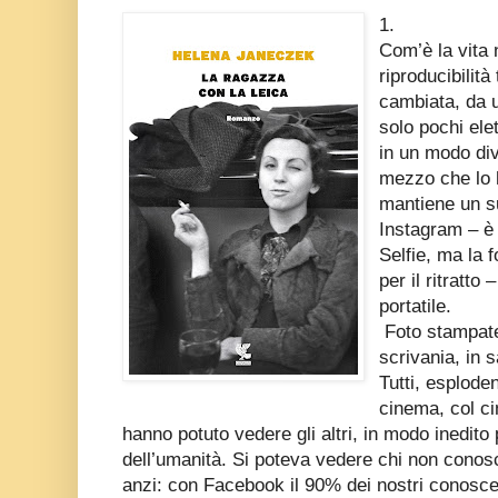
1.
Com’è la vita 
riproducibilità
cambiata, da u
solo pochi ele
in un modo div
mezzo che lo 
mantiene un s
Instagram – è 
Selfie, ma la f
per il ritratt
portatile.
Foto stampate,
scrivania, in s
Tutti, esploden
cinema, col ci
hanno potuto vedere gli altri, in modo inedito p
dell’umanità. Si poteva vedere chi non cono
anzi: con Facebook il 90% dei nostri conoscen