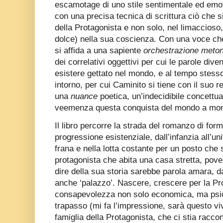
escamotage di uno stile sentimentale ed emot
con una precisa tecnica di scrittura ciò che si
della Protagonista e non solo, nel limaccios
dolce) nella sua coscienza. Con una voce che T
si affida a una sapiente
orchestrazione meto
dei correlativi oggettivi per cui le parole di
esistere gettato nel mondo, e al tempo stess
intorno, per cui Caminito si tiene con il suo 
una
nuance
poetica, un’indecidibile concettu
veemenza questa conquista del mondo a morsi
Il libro percorre la strada del romanzo di fo
progressione esistenziale, dall’infanzia all’u
frana e nella lotta costante per un posto che 
protagonista che abita una casa stretta, pov
dire della sua storia sarebbe parola amara, da
anche ‘palazzo’. Nascere, crescere per la Pr
consapevolezza non solo economica, ma psic
trapasso (mi fa l’impressione, sarà questo vi
famiglia della Protagonista, che ci stia racco