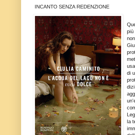
INCANTO SENZA REDENZIONE
Que
più
non
Giu
pro
met
usa
di 
pro
diz
agg
un’
com
Leg
la 
imm