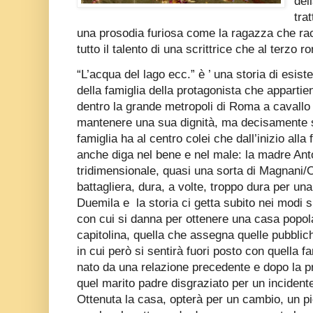
del
tra
una prosodia furiosa come la ragazza che ra
tutto il talento di una scrittrice che al terz
“L’acqua del lago ecc.” è ’ una storia di es
della famiglia della protagonista che appartien
dentro la grande metropoli di Roma a cavallo 
mantenere una sua dignità, ma decisamente sc
famiglia ha al centro colei che dall’inizio all
anche diga nel bene e nel male: la madre Ant
tridimensionale, quasi una sorta di Magnani/
battagliera, dura, a volte, troppo dura per u
Duemila e
la storia ci getta subito nei modi 
con cui si danna per ottenere una casa popol
capitolina, quella che assegna quelle pubblic
in cui però si sentirà fuori posto con quella f
nato da una relazione precedente e dopo la pro
quel marito padre disgraziato per un incident
Ottenuta la casa, opterà per un cambio, un p