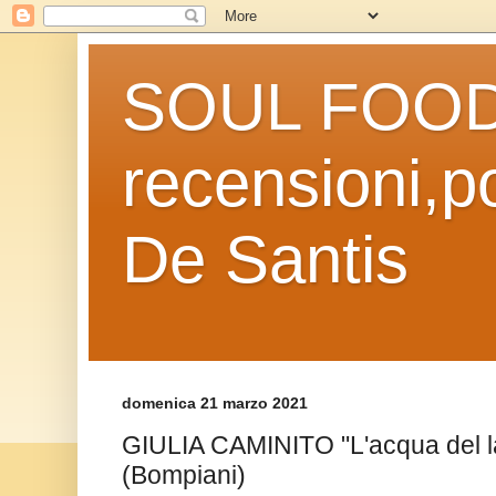
SOUL FOOD l
recensioni,po
De Santis
domenica 21 marzo 2021
GIULIA CAMINITO "L'acqua del l
(Bompiani)