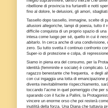
meglio sopravvivere, dentro inerzie che dive
ribellione di provincia tra furtarelli e notti s
fino al dolore, le delusioni, gli amori, sbagliati
Tassello dopo tassello, immagine, scelte di pa
allusioni allegoriche, lampi di poesia, tutto il
difficile conquista di un proprio spazio di una
intesa come luogo per sé, quello in cui è
ness
abitarlo
. In cerca anche di una condivisione
zero. Su tutto svetta il continuo confronto c
Super-io di protezione e colpa, di repressione
Siamo in piena era del consumo, per la Prota
identità (femminile e sociale) è complicato. L
ragazzo benestante che frequenta,
e degli a
con cui ingaggia una lotta di emancipazione p
diventa inevitabilmente rispecchiamento, sarà
toccando l’acme in quel pomeriggio che per s
sparando con il fucile a Pallini, la Protagonista 
vincere un enorme orso che poi resterà come
inutilità della forza. Una Diana che tuttavia p