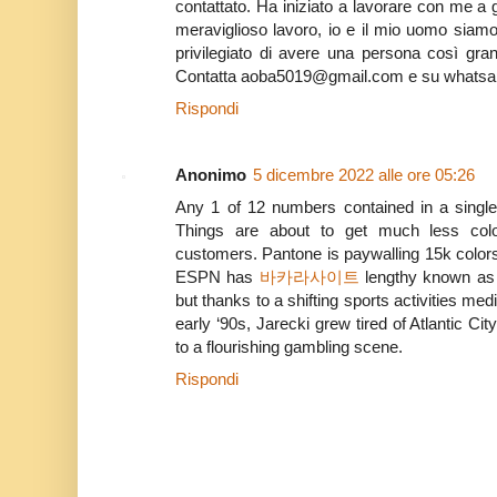
contattato. Ha iniziato a lavorare con me a g
meraviglioso lavoro, io e il mio uomo siamo
privilegiato di avere una persona così gra
Contatta aoba5019@gmail.com e su whats
Rispondi
Anonimo
5 dicembre 2022 alle ore 05:26
Any 1 of 12 numbers contained in a single
Things are about to get much less colo
customers. Pantone is paywalling 15k colors
ESPN has
바카라사이트
lengthy known as i
but thanks to a shifting sports activities me
early ‘90s, Jarecki grew tired of Atlantic Ci
to a flourishing gambling scene.
Rispondi