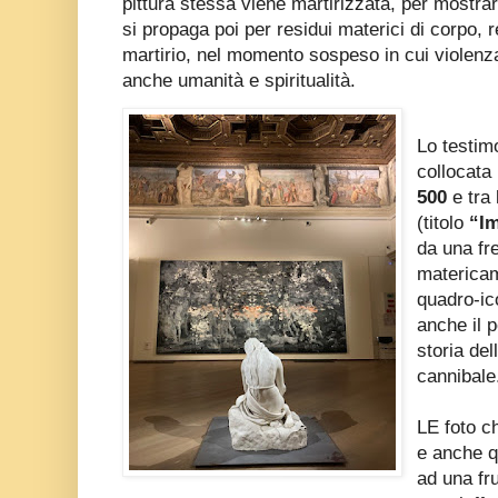
pittura stessa viene martirizzata, per mostra
si propaga poi per residui materici di corpo, r
martirio, nel momento sospeso in cui violenz
anche umanità e spiritualità.
Lo testimo
collocata
500
e tra
(titolo
“Im
da una fr
matericam
quadro-ic
anche il 
storia de
cannibale
LE foto ch
e anche q
ad una fru