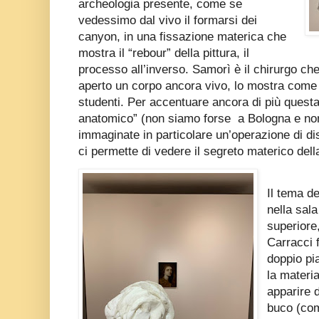
archeologia presente, come se
vedessimo dal vivo il formarsi dei
canyon, in una fissazione materica che
mostra il “rebour” della pittura, il
processo all’inverso. Samorì è il chirurgo ch
aperto un corpo ancora vivo, lo mostra come m
studenti. Per accentuare ancora di più questa
anatomico” (non siamo forse
a Bologna e non
immaginate in particolare un’operazione di di
ci permette di vedere il segreto materico dell
Il tema de
nella sala
superiore, 
Carracci 
doppio pia
la materia
apparire d
buco (com