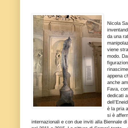
Nicola Sa
inventand
da una raf
manipolaz
viene str
modo. Da 
figurazio
rinascime
appena ch
anche amp
Fava, con 
dedicati a
dell’Enei
è la pria
si è affe
internazionali e con due inviti alla Biennale di