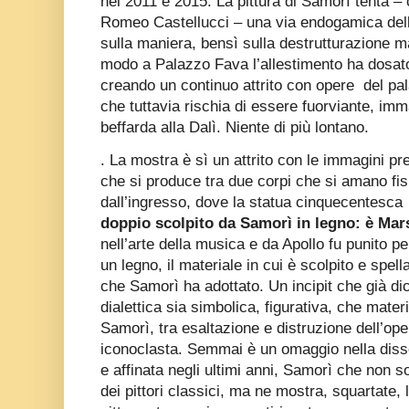
nel 2011 e 2015. La pittura di Samorì tenta – 
Romeo Castellucci – una via endogamica dell
sulla maniera, bensì sulla destrutturazione m
modo a Palazzo Fava l’allestimento ha dosato 
creando un continuo attrito con opere
del pal
che tuttavia rischia di essere fuorviante, imm
beffarda alla Dalì. Niente di più lontano.
. La mostra è sì un attrito con le immagini pr
che si produce tra due corpi che si amano fisi
dall’ingresso, dove la statua cinquecentesca
doppio scolpito da Samorì in legno: è Mars
nell’arte della musica e da Apollo fu punito p
un legno, il materiale in cui è scolpito e spell
che Samorì ha adottato. Un incipit che già di
dialettica sia simbolica, figurativa, che mater
Samorì, tra esaltazione e distruzione dell’ope
iconoclasta. Semmai è un omaggio nella dissez
e affinata negli ultimi anni, Samorì che non so
dei pittori classici, ma ne mostra, squartate, l