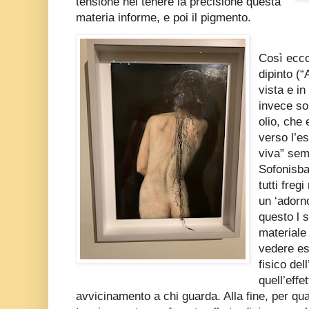
tensione nel tenere la precisione questa
materia informe, e poi il pigmento.
Così ecco
dipinto (“
vista e in
invece son
olio, che
verso l’e
viva” sem
Sofonisba
tutti freg
un ‘adorno
questo l s
materiale
vedere es
fisico del
quell’effe
avvicinamento a chi guarda. Alla fine, per qua