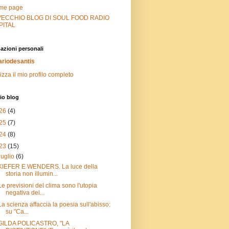
me page
 VECCHIO BLOG DI SOUL FOOD RADIO
PITAL
azioni personali
riodesantis
izza il mio profilo completo
io blog
26
(4)
25
(7)
24
(8)
23
(15)
luglio
(6)
KIEFER E WENDERS. La luce della
storia non illumin...
Le previsioni del clima sono l'utopia
negativa del...
La scienza affaccia la poesia sull'abisso:
su "Ca...
GILDA POLICASTRO, "LA