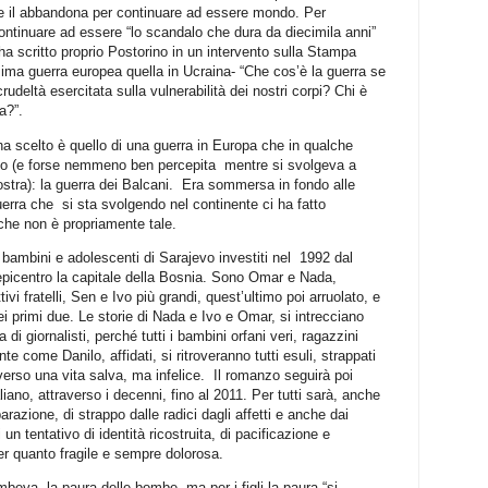
che il abbandona per continuare ad essere mondo. Per
continuare ad essere “lo scandalo che dura da diecimila anni”
a scritto proprio Postorino in un intervento sulla Stampa
sima guerra europea quella in Ucraina- “Che cos’è la guerra se
udeltà esercitata sulla vulnerabilità dei nostri corpi? Chi è
a?”.
ha scelto è quello di una guerra in Europa che in qualche
po (e forse nemmeno ben percepita mentre si svolgeva a
stra): la guerra dei Balcani. Era sommersa in fondo alle
rra che si sta svolgendo nel continente ci ha fatto
che non è propriamente tale.
 bambini e adolescenti di Sarajevo investiti nel 1992 dal
epicentro la capitale della Bosnia. Sono Omar e Nada,
ivi fratelli, Sen e Ivo più grandi, quest’ultimo poi arruolato, e
ei primi due. Le storie di Nada e Ivo e Omar, si intrecciano
a di giornalisti, perché tutti i bambini orfani veri, ragazzini
 come Danilo, affidati, si ritroveranno tutti esuli, strappati
, verso una vita salva, ma infelice. Il romanzo seguirà poi
aliano, attraverso i decenni, fino al 2011. Per tutti sarà, anche
razione, di strappo dalle radici dagli affetti e anche dai
i un tentativo di identità ricostruita, di pacificazione e
er quanto fragile e sempre dolorosa.
mbeva, la paura delle bombe, ma per i figli la paura “si