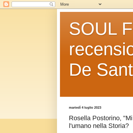
SOUL FO
recensio
De Sant
martedì 4 luglio 2023
Rosella Postorino, "Mi
l'umano nella Storia?