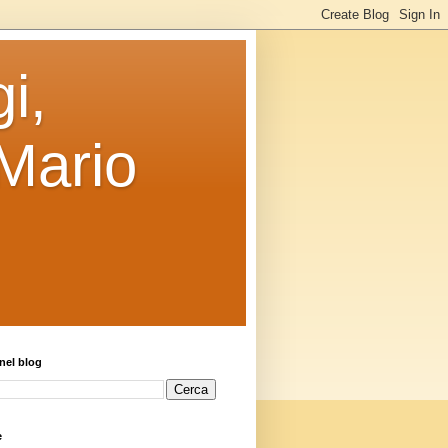
i,
 Mario
nel blog
e