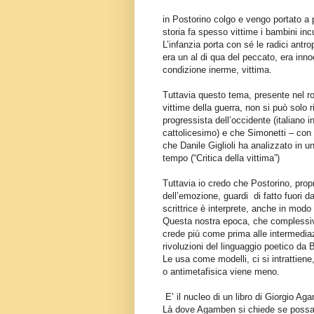
in Postorino colgo e vengo portato a 
storia fa spesso vittime i bambini incu
L’infanzia porta con sé le radici antro
era un al di qua del peccato, era in
condizione inerme, vittima.
Tuttavia questo tema, presente nel ro
vittime della guerra, non si può solo r
progressista dell’occidente (italiano i
cattolicesimo) e che Simonetti – con a
che Danile Giglioli ha analizzato in 
tempo (“Critica della vittima”)
Tuttavia io credo che Postorino, prop
dell’emozione, guardi di fatto fuori da
scrittrice è interprete, anche in modo 
Questa nostra epoca, che complessiva
crede più come prima alle intermediazi
rivoluzioni del linguaggio poetico da 
Le usa come modelli, ci si intrattiene
o antimetafisica viene meno.
E’ il nucleo di un libro di Giorgio Aga
Là dove Agamben si chiede se possa d