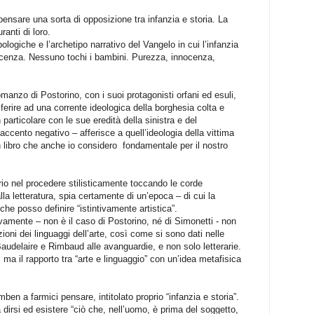
pensare una sorta di opposizione tra infanzia e storia. La
ranti di loro.
pologiche e l’archetipo narrativo del Vangelo in cui l’infanzia
nocenza. Nessuno tochi i bambini. Purezza, innocenza,
manzo di Postorino, con i suoi protagonisti orfani ed esuli,
iferire ad una corrente ideologica della borghesia colta e
n particolare con le sue eredità della sinistra e del
ccento negativo – afferisce a quell’ideologia della vittima
un libro che anche io considero fondamentale per il nostro
rio nel procedere stilisticamente toccando le corde
lla letteratura, spia certamente di un’epoca – di cui la
che posso definire “istintivamente artistica”.
mente – non è il caso di Postorino, né di Simonetti - non
oni dei linguaggi dell’arte, così come si sono dati nelle
Baudelaire e Rimbaud alle avanguardie, e non solo letterarie.
, ma il rapporto tra “arte e linguaggio” con un’idea metafisica
mben a farmici pensare, intitolato proprio “infanzia e storia”.
irsi ed esistere “ciò che, nell’uomo, è prima del soggetto,