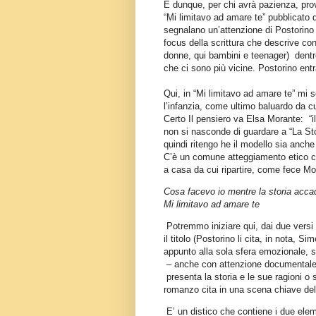
E dunque, per chi avrà pazienza, pro
“Mi limitavo ad amare te” pubblicato da
segnalano un’attenzione di Postorino p
focus della scrittura che descrive con
donne, qui bambini e teenager) dentro
che ci sono più vicine. Postorino entr
Qui, in “Mi limitavo ad amare te” mi s
l’infanzia, come ultimo baluardo da cui
Certo Il pensiero va Elsa Morante: “i
non si nasconde di guardare a “La Stor
quindi ritengo he il modello sia anch
C’è un comune atteggiamento etico co
a casa da cui ripartire, come fece M
Cosa facevo io mentre la storia acc
Mi limitavo ad amare te
Potremmo iniziare qui, dai due versi 
il titolo (Postorino li cita, in nota, Si
appunto alla sola sfera emozionale, s
– anche con attenzione documentale fi
presenta la storia e le sue ragioni o s
romanzo cita in una scena chiave del 
E’ un distico che contiene i due eleme