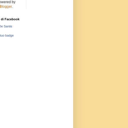
owered by
Blogger
.
 di Facebook
De Santis
 tuo badge