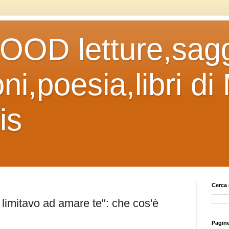
OD letture,sagg
ni,poesia,libri di
is
Cerca 
 limitavo ad amare te": che cos'è
Pagin