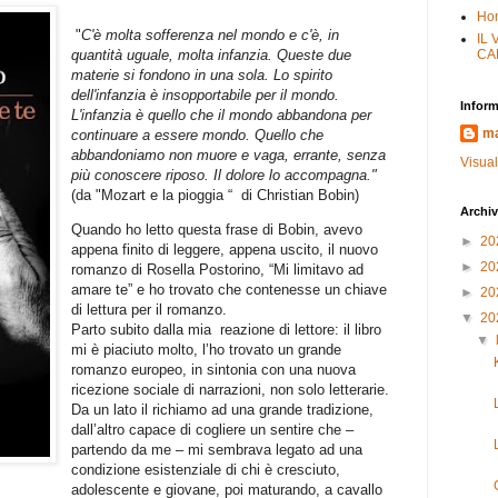
Ho
"
C'è molta sofferenza nel mondo e c'è, in
IL
quantità uguale, molta infanzia. Queste due
CA
materie si fondono in una sola. Lo spirito
dell'infanzia è insopportabile per il mondo.
Inform
L'infanzia è quello che il mondo abbandona per
ma
continuare a essere mondo. Quello che
abbandoniamo non muore e vaga, errante, senza
Visual
più conoscere riposo. Il dolore lo accompagna."
(da "Mozart e la pioggia “ di Christian Bobin)
Archiv
Quando ho letto questa frase di Bobin, avevo
►
20
appena finito di leggere, appena uscito, il nuovo
►
20
romanzo di Rosella Postorino, “Mi limitavo ad
amare te” e ho trovato che contenesse un chiave
►
20
di lettura per il romanzo.
▼
20
Parto subito dalla mia reazione di lettore: il libro
▼
mi è piaciuto molto, l’ho trovato un grande
romanzo europeo, in sintonia con una nuova
ricezione sociale di narrazioni, non solo letterarie.
Da un lato il richiamo ad una grande tradizione,
dall’altro capace di cogliere un sentire che –
partendo da me – mi sembrava legato ad una
condizione esistenziale di chi è cresciuto,
adolescente e giovane, poi maturando, a cavallo