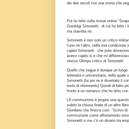
dei due secoli con una storia che se
Poi ho letto
sulla rivisat online "Sna
Gianluigi Simonetti, di cui ho letto i
ma stavolta no.
Simonetti è non solo un critico mili
l’uno né l’altro, nella mia condizion
capito Simonetti, che pure disseziona
avevo capito io e che mi differenziav
stesso Olimpo critico di Simonetti.
Quello che segue è dunque un lungo p
letteraria e universitaria, nella qua
Simonetti (lui poi ne è diventato il co
testo di riferimento) Quindi di fatto p
fronte a un romanzo che ho letto co
LA commozione è proprio una questione
subito la chiusa finale di un altro li
Giordano che finisce così: “Scrivo di
commozione come affioramento emotivo
Simonetti e me c’è un divario tra emp