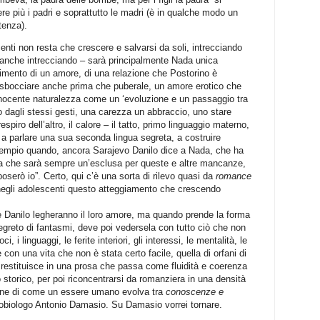
ere più i padri e soprattutto le madri (è in qualche modo un
tenza).
enti non resta che crescere e salvarsi da soli, intrecciando
ma anche intrecciando – sarà principalmente Nada unica
timento di un amore, di una relazione che Postorino è
 sbocciare anche prima che puberale, un amore erotico che
innocente naturalezza come un ‘evoluzione e un passaggio tra
 dagli stessi gesti, una carezza un abbraccio, uno stare
respiro dell’altro, il calore – il tatto, primo linguaggio materno,
 a parlare una sua seconda lingua segreta, a costruire
 esempio quando, ancora Sarajevo Danilo dice a Nada, che ha
 che sarà sempre un’esclusa per queste e altre mancanze,
oserò io”. Certo, qui c’è una sorta di rilevo quasi da
romance
negli adolescenti questo atteggiamento che crescendo
 Danilo legheranno il loro amore, ma quando prende la forma
segreto di fantasmi, deve poi vedersela con tutto ciò che non
, i linguaggi, le ferite interiori, gli interessi, le mentalità, le
 con una vita che non è stata certo facile, quella di orfani di
 restituisce in una prosa che passa come fluidità e coerenza
o storico, per poi riconcentrarsi da romanziera in una densità
sione di come un essere umano evolva tra
conoscenze e
urobiologo Antonio Damasio. Su Damasio vorrei tornare.