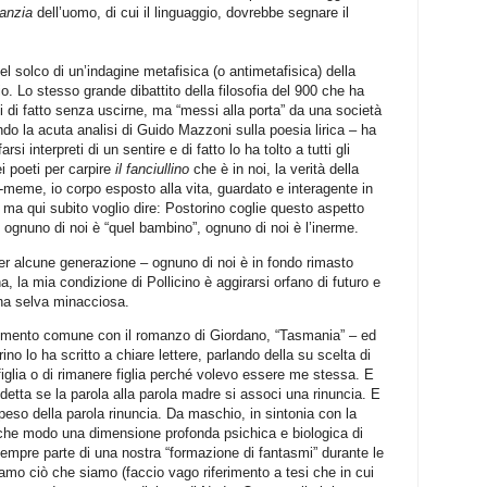
fanzia
dell’uomo, di cui il linguaggio, dovrebbe segnare il
solco di un’indagine metafisica (o antimetafisica) della
io. Lo stesso grande dibattito della filosofia del 900 che ha
ti di fatto senza uscirne, ma “messi alla porta” da una società
do la acuta analisi di Guido Mazzoni sulla poesia lirica – ha
rsi interpreti di un sentire e di fatto lo ha tolto a tutti gli
i poeti per carpire
il fanciullino
che è in noi, la verità della
o-meme, io corpo esposto alla vita, guardato e interagente in
, ma qui subito voglio dire: Postorino coglie questo aspetto
): ognuno di noi è “quel bambino”, ognuno di noi è l’inerme.
er alcune generazione – ognuno di noi è in fondo rimasto
a, la mia condizione di Pollicino è aggirarsi orfano di futuro e
una selva minacciosa.
lemento comune con il romanzo di Giordano, “Tasmania” – ed
rino lo ha scritto a chiare lettere, parlando della su scelta di
figlia o di rimanere figlia perché volevo essere me stessa. E
detta se la parola alla parola madre si associ una rinuncia. E
 peso della parola rinuncia. Da maschio, in sintonia con la
lche modo una dimensione profonda psichica e biologica di
empre parte di una nostra “formazione di fantasmi” durante le
iamo ciò che siamo (faccio vago riferimento a tesi che in cui