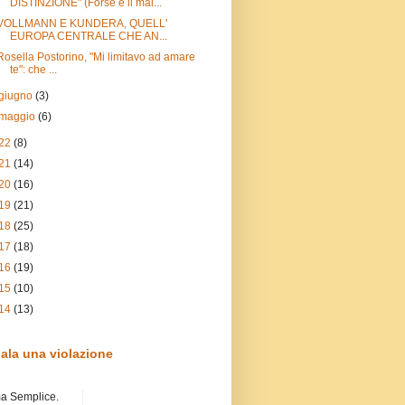
DISTINZIONE" (Forse è il mal...
VOLLMANN E KUNDERA, QUELL'
EUROPA CENTRALE CHE AN...
Rosella Postorino, "Mi limitavo ad amare
te": che ...
giugno
(3)
maggio
(6)
22
(8)
21
(14)
20
(16)
19
(21)
18
(25)
17
(18)
16
(19)
15
(10)
14
(13)
ala una violazione
a Semplice.