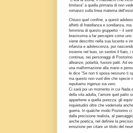
limitava” a quella primaria di non ved
romanzo sulla linea materna dell’esis
Chiuso quel confine, a questi adolesc
affetti di fratellanza e sorellanza, 
femmina di questo gruppetto – il sen
bravissima a far percepire come uno
viene descritto nella sua lucente e 
infanzia e adolescenza, pur nascendo
insieme nel buio, un sentire il fiato, i 
continua, nei personaggi di Postorino
alleanze, polarità, fusioni patti. Ad
una malformazione alla mano e pensa
le dice “Se non ti sposa nessuno ti sp
ma questo non vuol dire che specie 
reputiamo ingenuo sia vero.
Ci sarà poi un momento in cui Nada e
della vita adulta, l’amore quel patto 
apparitene a quella purezza: gli equivoci
inquietudini oltre che vedersela anche
guerra. In qualche modo Postorino ci
dalla precisione realista, al paesaggi
anche poetica, nel definire la preci
emozione
per citare un titolo del ne