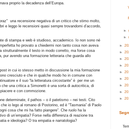
gnava proprio la decadenza dell’Europa.
poraz" una recensione negativa di un critico che stimo molto,
 libri e leggo le recensioni quasi sempre trovandomi d’accordo,
►
►
tante di stampa e web è studioso, accademico. Io non sono né
e imperfetta ho provato a chiedermi non tanto cosa non aveva
►
20
 strutturalmente il testo in modo corretto, ma forse cosa
►
20
a, pur avendo una formazione letteraria che guarda allo
►
20
►
20
ost in cui io stesso metto in discussione la mia formazione
►
20
le sono cresciuto e che in qualche modo ho in comune con
►
20
ntinuatore e il suo “la letteratura circostante” è per me un
►
20
iù che una critica a Simonetti è una sorta di autocritica, di
n piacere e con commozione.
►
20
►
20
 determinate, il pathos – o il patetismo – nei testi. Cito
bro che io lego al romano di Postorino, ed è “Tasmania” di Paolo
 ogni cosa che mi ha fatto piangere”. Che ruolo ha la
Segn
 di un’empatia? Forse nella differenza di reazione tra
atia e ideologia? O tra empatia e narratologia?
Tem