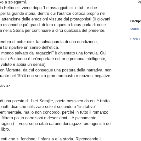
vo a spiegarmi.
P
 Feltrinelli viene dopo “Le assaggiatrici” e tutti e due
er la grande storia, dentro cui l’autrice colloca proprio nel
 attenzione delle emozioni vissute dai protagonisti (lì giovani
Badge
 dinamiche più grandi di loro e questo focus parla di cose
Mario 
a nella Storia per continuare a dirci qualcosa del presente.
Crea il
embra di poter dire: la salvaguardia di una condizione,
 far ripartire un senso dell’etica.
l mondo salvato dai ragazzini” è diventato una formula. Qui
ia” (Postorino è un’importate editor e persona intelligente,
e voluto e abbia un senso).
n Morante, da cui consegue una postura della narrativa, non
orante nel 1974 non senza gran trambusto e reazioni negative.
adeva?
di una poesia di Izet Sarajlic, poeta bosniaco da cui è tratto
monetti dice che utilizzare solo il secondo è “limitativo”
entimentale, ma io non concordo, perché in tutto il romanzo
ltrata poi in narrazioni e descrizioni – è pienamente
ragioni). I versi sono citati da uno dei ragazzi protagonisti del
libro.
nti che si fondono, l’infanzia e la storia. Riprendendo il