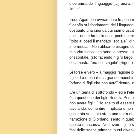
cioè prima del linguaggio […] una
in-
limite”.
Ecco Agamben ovviamente lo pone nel 
filosofia sui fondamenti del l linguagg
costituito una crisi da cui siamo usci
che – come ha fatto con i poeti secon
“tolto ai poeti il mandato sociale” di fa
intermediari. Non abbiamo bisogno de
mia vita biopolitica sono io stesso, i
orizzontale. (sto facendo n giro largo
della nostra “era del singolo” (Rigotti
Si forse è vero – a maggior ragione p
figlio. La storia è una grande macchin
“orfano di figli che non avrò” dentro 
C’è un tema di sottofondo – ed è l’e
è la questione dei figli. Rosella Posto
non avere figli: “Ho scelto di essere 
lasciando, come dire, implicita e non 
quale sia se ci sia stata una sorta di
narrazione di Giordano, sento in qua
questa mancanza. Non avere figli è s
fasi delle scene primarie in cui diven