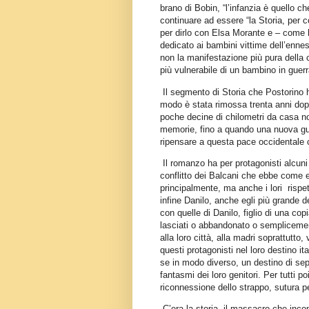
brano di Bobin, “l’infanzia è quello 
continuare ad essere “la Storia, per 
per dirlo con Elsa Morante e – come h
dedicato ai bambini vittime dell’enne
non la manifestazione più pura della cr
più vulnerabile di un bambino in guerr
Il segmento di Storia che Postorino 
modo è stata rimossa trenta anni do
poche decine di chilometri da casa no
memorie, fino a quando una nuova gue
ripensare a questa pace occidentale 
Il romanzo ha per protagonisti alcuni
conflitto dei Balcani che ebbe come 
principalmente, ma anche i lori rispett
infine Danilo, anche egli più grande d
con quelle di Danilo, figlio di una copi
lasciati o abbandonato o semplicemente
alla loro città, alla madri soprattutto
questi protagonisti nel loro destino it
se in modo diverso, un destino di sepa
fantasmi dei loro genitori. Per tutti po
riconnessione dello strappo, sutura p
C’era la storia, il massacro che inco