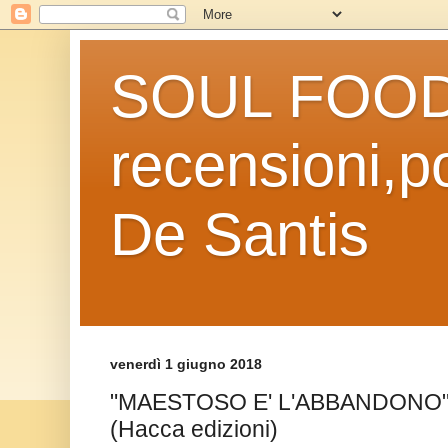
SOUL FOOD l
recensioni,po
De Santis
venerdì 1 giugno 2018
"MAESTOSO E' L'ABBANDONO" d
(Hacca edizioni)