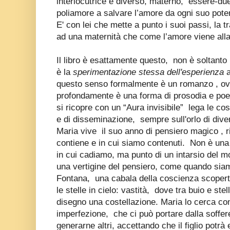
interlocutrice e diverso, materno, essere-due
poliamore a salvare l’amore da ogni suo pote
E' con lei che mette a punto i suoi passi, la 
ad una maternità che come l’amore viene alla
Il libro è esattamente questo,
non è soltanto
è la
sperimentazione stessa dell'esperienza
a
questo senso formalmente è un romanzo , ov
profondamente è una forma di prosodia e poes
si ricopre con un “Aura invisibile”
lega le co
e di disseminazione,
sempre sull'orlo di dive
Maria vive
il suo anno di pensiero magico , r
contiene e in cui siamo contenuti.
Non è una
in cui cadiamo, ma punto di un intarsio del m
una vertigine del pensiero, come quando siam
Fontana,
una cabala della coscienza scopert
le stelle in cielo: vastità,
dove tra buio e ste
disegno una costellazione. Maria lo cerca co
imperfezione,
che ci può portare dalla soffere
generarne altri, accettando che il figlio potrà 