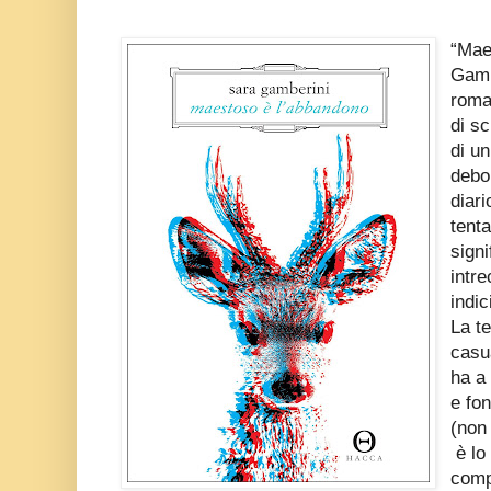
“Mae
Gamb
roma
di sc
di u
debor
diari
tenta
signi
intre
indic
La t
casua
ha a
e fo
(non
è lo
comp