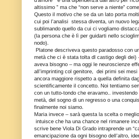
d'amore”
e una dipendenza dall’altro per rico
altissimo ” ma che “non serve a niente” com
Questo il motivo che se da un lato porta molti 
cui poi l’analisi
stessa diventa, un nuovo le
sublimando quello da cui ci vogliamo distac
(la persona che è lì per guidarti nello sciogl
nodo).
Platone descriveva questo paradosso con una
metà che ci è stata tolta dl castigo degli dei) 
aveva bisogno – ma oggi le neuroscienze effe
all’imprinting col genitore,
dei primi sei mesi
ancora maggiore rispetto a quella definita dag
scientificamente il concetto. Noi tentiamo sem
con un tutto-tondo che eravamo.. investendo 
metà, del sogno di un regresso o una conquis
finalmente noi siamo.
Maria invece – sarà questa la scelta o meglio 
intuisce che ha una chance nel rimanere inco
scrive bene Viola Di Grado intraprende un “c
emancipazione da ogni bisogno dell’altro, iden