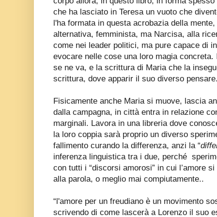
corpo allora, in questo libro, in forma spesso
che ha lasciato in Teresa un vuoto che divent
l'ha formata in questa acrobazia della mente
alternativa, femminista, ma Narcisa, alla ricer
come nei leader politici, ma pure capace di ind
evocare nelle cose una loro magia concreta. 
se ne va, e la scrittura di Maria che la insegu
scrittura, dove apparir il suo diverso pensare
Fisicamente anche Maria si muove, lascia anal
dalla campagna, in città entra in relazione con
marginali. Lavora in una libreria dove conosc
la loro coppia sarà proprio un diverso sperim
fallimento curando la differenza, anzi la “
diff
inferenza linguistica tra i due, perché
sperime
con tutti i “discorsi amorosi” in cui l’amore 
alla parola, o meglio mai compiutamente..
“l'amore per un freudiano è un movimento sos
scrivendo di come lascerà a Lorenzo il suo e